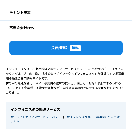
テナント検索
不動産会社様へ
会員登録
無料
インフォニスタは、不動産総合マネジメントサービスのリーディングカンパニー「ザイマ
ックスグループ」の一員、 「株式会社ザイマックスインフォニスタ」が運営している事業
用不動産の専門情報サイトです。
世の中の急速な変化に伴い、事業用不動産の使い方、探し方にも新たな形が求められる
中、 テナント企業様・不動産会社様など、皆様の事業のお役に立てる情報発信を心がけて
おります。
インフォニスタの関連サービス
サテライトオフィスサービス「ZXY」
|
ザイマックスグループの事業については
こちら