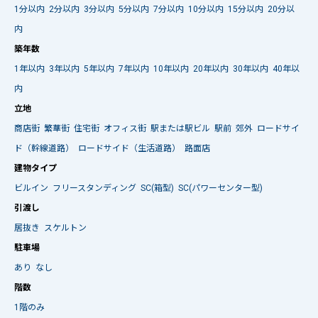
1分以内
2分以内
3分以内
5分以内
7分以内
10分以内
15分以内
20分以
内
築年数
1年以内
3年以内
5年以内
7年以内
10年以内
20年以内
30年以内
40年以
内
立地
商店街
繁華街
住宅街
オフィス街
駅または駅ビル
駅前
郊外
ロードサイ
ド（幹線道路）
ロードサイド（生活道路）
路面店
建物タイプ
ビルイン
フリースタンディング
SC(箱型)
SC(パワーセンター型)
引渡し
居抜き
スケルトン
駐車場
あり
なし
階数
1階のみ