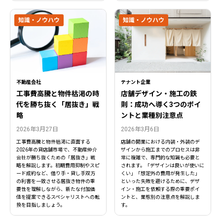
知識・ノウハウ
知識・ノウハウ
不動産会社
テナント企業
工事費高騰と物件枯渇の時
店舗デザイン・施工の鉄
代を勝ち抜く「居抜き」戦
則：成功へ導く3つのポイ
略
ントと業種別注意点
2026年3月27日
2026年3月6日
工事費高騰と物件枯渇に直面する
店舗の開業における内装・外装のデ
2026年の貸店舗市場で、不動産仲介
ザインから施工までのプロセスは非
会社が勝ち抜くための「居抜き」戦
常に複雑で、専門的な知識も必要と
略を解説します。初期費用抑制やスピ
されます。「デザインは良いが使いに
ード成約など、借り手・貸し手双方
くい」「想定外の費用が発生した」
の利害を一致させる居抜き物件の重
といった失敗を避けるために、デザ
要性を理解しながら、新たな付加価
イン・施工を依頼する際の重要ポイ
値を提案できるスペシャリストへの転
ントと、業態別の注意点を解説しま
換を目指しましょう。
す。