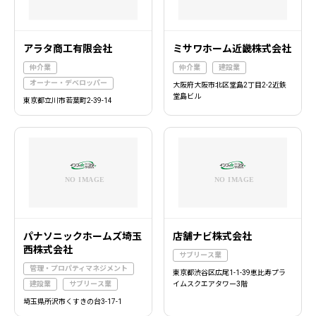
アラタ商工有限会社
ミサワホーム近畿株式会社
仲介業
仲介業
建設業
オーナー・デベロッパー
大阪府大阪市北区堂島2丁目2-2近鉄
堂島ビル
東京都立川市若葉町2-39-14
パナソニックホームズ埼玉
店舗ナビ株式会社
西株式会社
サブリース業
管理・プロパティマネジメント
東京都渋谷区広尾1-1-39恵比寿プラ
建設業
サブリース業
イムスクエアタワー3階
埼玉県所沢市くすきの台3-17-1