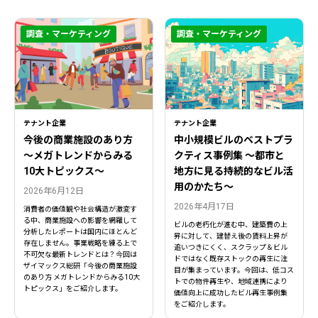
調査・マーケティング
調査・マーケティング
テナント企業
テナント企業
今後の商業施設のあり方
中小規模ビルのベストプラ
〜メガトレンドからみる
クティス事例集 ～都市と
10大トピックス〜
地方に見る持続的なビル活
用のかたち～
2026年6月12日
2026年4月17日
消費者の価値観や社会構造が激変す
る中、商業施設への影響を網羅して
ビルの老朽化が進む中、建築費の上
分析したレポートは国内にほとんど
昇に対して、建替え後の賃料上昇が
存在しません。事業戦略を練る上で
追いつきにくく、スクラップ＆ビル
不可欠な最新トレンドとは？今回は
ドではなく既存ストックの再生に注
ザイマックス総研「今後の商業施設
目が集まっています。今回は、低コス
のあり方 メガトレンドからみる10大
トでの物件再生や、地域連携により
トピックス」をご紹介します。
価値向上に成功したビル再生事例集
をご紹介します。