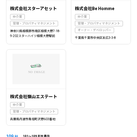
株式会社スターアセット
株式会社Be Homme
仲介業
仲介業
管理・プロパティマネジメント
管理・プロパティマネジメント
オーナー・デベロッパー
神奈川県相模原市南区相模大野7-18-
9-202スターハイツ相模大野駅前
千葉県千葉市中央区末広3-3-8
株式会社嶺山エステート
仲介業
管理・プロパティマネジメント
兵庫県丹波市青垣町沢野603番地
109
社
101〜109 社を表示