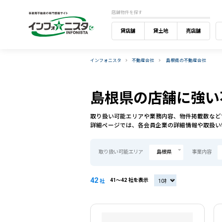
店舗物件を探す
貸店舗
貸土地
売店舗
インフォニスタ
不動産会社
島根県の不動産会社
島根県の店舗に強い
取り扱い可能エリアや業務内容、物件掲載数など
詳細ページでは、各会員企業の詳細情報や取扱い
取り扱い可能エリア
島根県
事業内容
42
41〜42 社を表示
20社
社