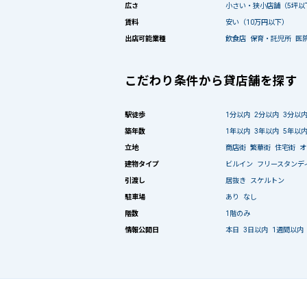
広さ
小さい・狭小店舗（5坪以
賃料
安い（10万円以下）
出店可能業種
飲食店
保育・託児所
医
こだわり条件から貸店舗を探す
駅徒歩
1分以内
2分以内
3分以
築年数
1年以内
3年以内
5年以
立地
商店街
繁華街
住宅街
オ
建物タイプ
ビルイン
フリースタンデ
引渡し
居抜き
スケルトン
駐車場
あり
なし
階数
1階のみ
情報公開日
本日
3日以内
1週間以内