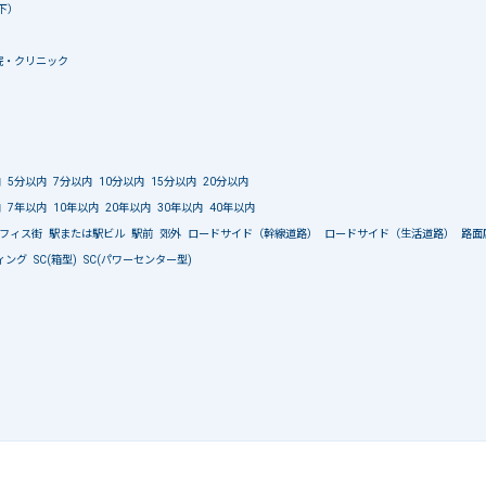
下）
院・クリニック
内
5分以内
7分以内
10分以内
15分以内
20分以内
内
7年以内
10年以内
20年以内
30年以内
40年以内
フィス街
駅または駅ビル
駅前
郊外
ロードサイド（幹線道路）
ロードサイド（生活道路）
路面
ィング
SC(箱型)
SC(パワーセンター型)