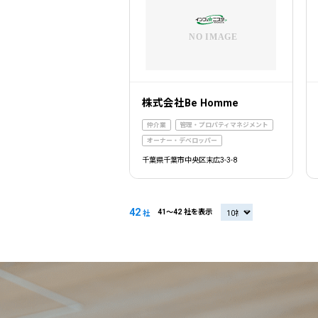
株式会社Be Homme
仲介業
管理・プロパティマネジメント
オーナー・デベロッパー
千葉県千葉市中央区末広3-3-8
42
41〜42 社を表示
20社
社