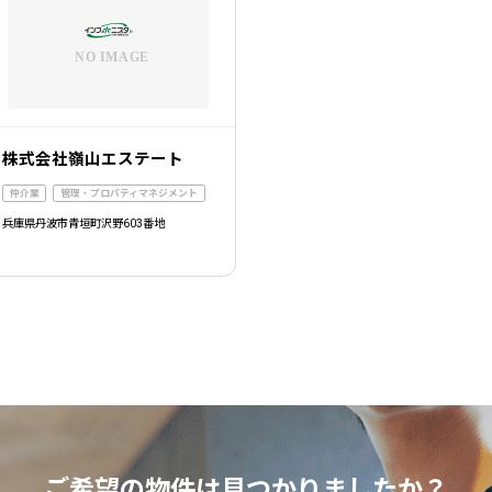
株式会社嶺山エステート
仲介業
管理・プロパティマネジメント
兵庫県丹波市青垣町沢野603番地
ご希望の物件は
見つかりましたか？