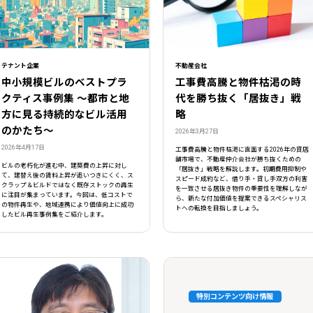
テナント企業
不動産会社
中小規模ビルのベストプラ
工事費高騰と物件枯渇の時
クティス事例集 ～都市と地
代を勝ち抜く「居抜き」戦
方に見る持続的なビル活用
略
のかたち～
2026年3月27日
2026年4月17日
工事費高騰と物件枯渇に直面する2026年の貸店
舗市場で、不動産仲介会社が勝ち抜くための
ビルの老朽化が進む中、建築費の上昇に対し
「居抜き」戦略を解説します。初期費用抑制や
て、建替え後の賃料上昇が追いつきにくく、ス
スピード成約など、借り手・貸し手双方の利害
クラップ＆ビルドではなく既存ストックの再生
を一致させる居抜き物件の重要性を理解しなが
に注目が集まっています。今回は、低コストで
ら、新たな付加価値を提案できるスペシャリス
の物件再生や、地域連携により価値向上に成功
トへの転換を目指しましょう。
したビル再生事例集をご紹介します。
特別コンテンツ向け情報
閉じる