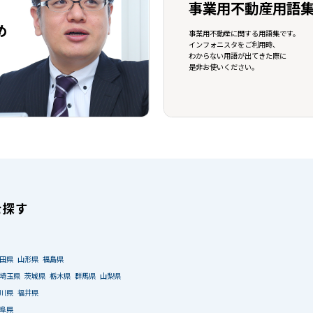
事業用不動産用語
め
事業用不動産に関する用語集です。
インフォニスタをご利用時、
わからない用語が出てきた際に
是非お使いください。
を探す
田県
山形県
福島県
埼玉県
茨城県
栃木県
群馬県
山梨県
川県
福井県
阜県