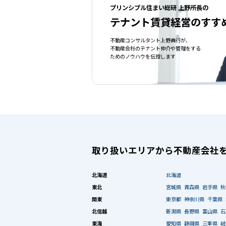
プリンシプル住まい総研 上野所長の
テナント賃貸経営のすす
不動産コンサルタント上野典行が、
不動産会社のテナント仲介や管理をする
ためのノウハウを伝授します
取り扱いエリアから不動産会社
北海道
北海道
東北
宮城県
青森県
岩手県
秋
関東
東京都
神奈川県
千葉県
北信越
新潟県
長野県
富山県
石
東海
愛知県
静岡県
三重県
岐