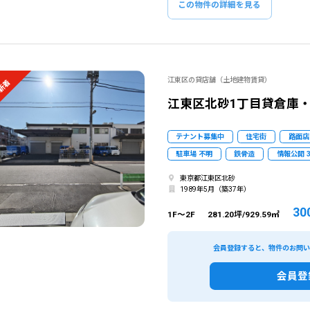
この物件の詳細を見る
江東区の貸店舗（土地建物賃貸）
新着
江東区北砂1丁目貸倉庫・
テナント募集中
住宅街
路面店
駐車場 不明
鉄骨造
情報公開 
東京都江東区北砂
1989年5月（築37年）
30
1F～2F
281.20坪/929.59㎡
会員登録すると、物件のお問
会員登