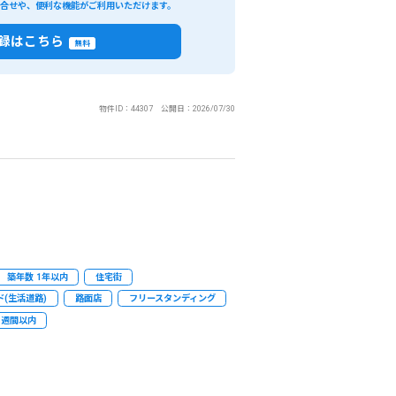
い合せや、便利な機能がご利用いただけます。
録はこちら
無料
物件ID：44307 公開日：2026/07/30
築年数 1年以内
住宅街
(生活道路)
路面店
フリースタンディング
1週間以内