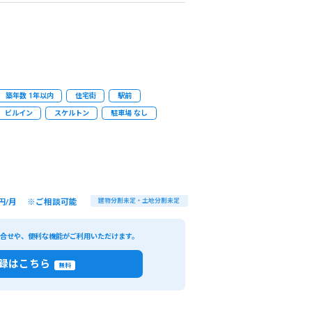
築年数 1年以内
住宅街
駅前
ビルイン
スケルトン
駐車場 なし
円/月 ※ご相談可能
建物分割未定・土地分割未定
い合せや、便利な機能がご利用いただけます。
録はこちら
無料