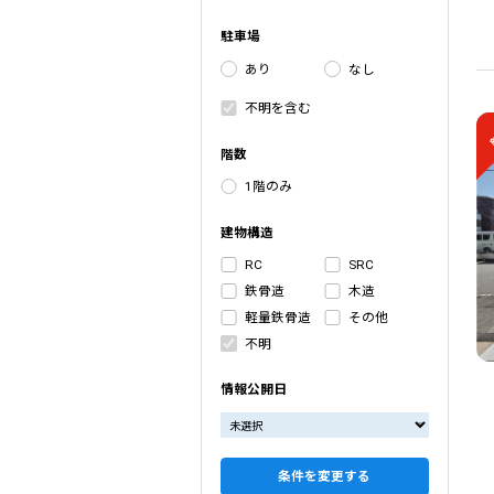
駐車場
あり
なし
不明を含む
階数
1階のみ
建物構造
RC
SRC
鉄骨造
木造
軽量鉄骨造
その他
不明
情報公開日
条件を変更する