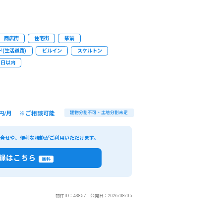
商店街
住宅街
駅前
(生活道路)
ビルイン
スケルトン
3日以内
円/月 ※ご相談可能
建物分割不可・土地分割未定
い合せや、便利な機能がご利用いただけます。
録はこちら
無料
物件ID：43857 公開日：2026/08/05