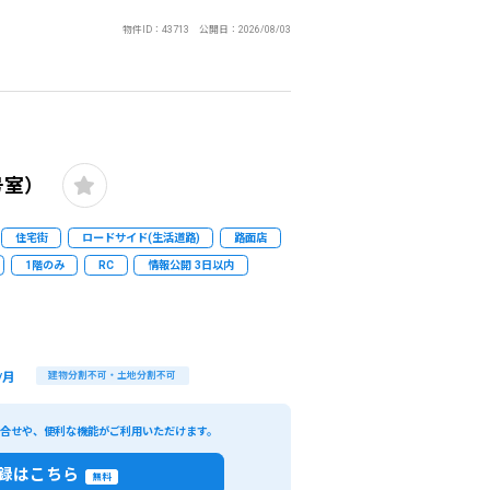
物件ID：43713 公開日：2026/08/03
号室）
住宅街
ロードサイド(生活道路)
路面店
1階のみ
RC
情報公開 3日以内
/月
建物分割不可・土地分割不可
閉じる
い合せや、便利な機能がご利用いただけます。
録はこちら
条件
こだわり条件
無料