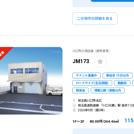
閉じる
閉じる
この条
この物件の詳細を見る
ものを全て選択してください。（例：「JR山手線 新宿駅」と「小田急線 新宿駅」では検索結果が異なる場合
川口市の貸店舗（建物賃貸）
新着
JM173
テナント募集中
駅徒歩 15分以内
ロードサイド(生活道路)
路面店
鉄骨造
情報公開 1週間以内
埼玉県川口市末広
埼玉高速鉄道線 「川口元郷」駅 徒歩11
2026年9月（築0年）
115
1F～2F
80.00坪/264.46㎡