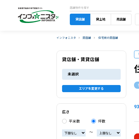
店舗物件を探す
貸店舗
貸土地
売店舗
インフォニスタ
貸店舗
住宅街の貸店舗
貸店舗・賃貸店舗
未選択
エリアを変更する
93
広さ
平米数
坪数
〜