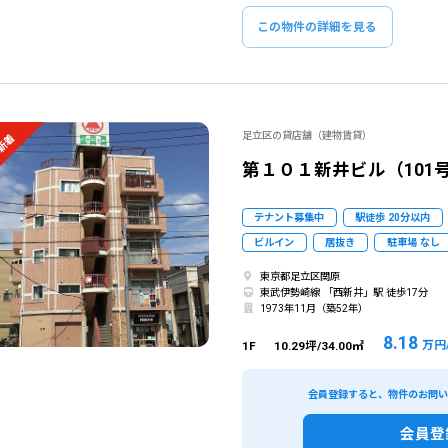
この物件の詳細を見る
足立区の貸店舗（建物賃貸）
新着
第１０１新井ビル（101
テナント募集中
駅徒歩 20分以内
ビルイン
居抜き
駐車場 なし
東京都足立区関原
東武伊勢崎線 「西新井」駅 徒歩17分
1973年11月（築52年）
8.18
万円
1F
10.29坪/34.00㎡
会員登録すると、物件のお問
該当物件数
93
件
会員登
エリア
出店