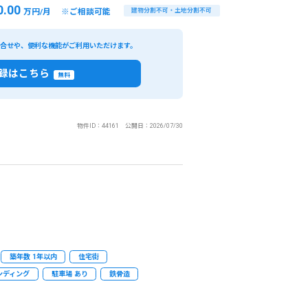
0.00
万円/月 ※ご相談可能
建物分割不可・土地分割不可
い合せや、便利な機能がご利用いただけます。
録はこちら
無料
物件ID：44161 公開日：2026/07/30
築年数 1年以内
住宅街
ンディング
駐車場 あり
鉄骨造