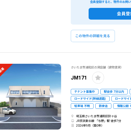
会員登録すると、物件のお問
会員登
この物件の詳細を見る
さいたま市浦和区の貸店舗（建物賃貸）
新着
JM171
テナント募集中
駅徒歩 7分以内
ロードサイド(幹線道路)
ロードサイド
駐車場 不明
鉄骨造
情報公開 
埼玉県さいたま市浦和区針ヶ谷
JR京浜東北線 「与野」駅 徒歩7分
2026年9月（築0年）