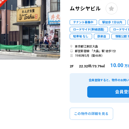
新着
ムサシヤビル
テナント募集中
駅徒歩 1分以内
ロードサイド(幹線道路)
ロードサイド
駐車場 なし
鉄骨造
情報公開 
東京都江東区大島
都営新宿線 「大島」駅 徒歩1分
1980年5月（築46年）
10.00
万
2F
22.32坪/73.79㎡
会員登録すると、物件のお問
会員登
この物件の詳細を見る