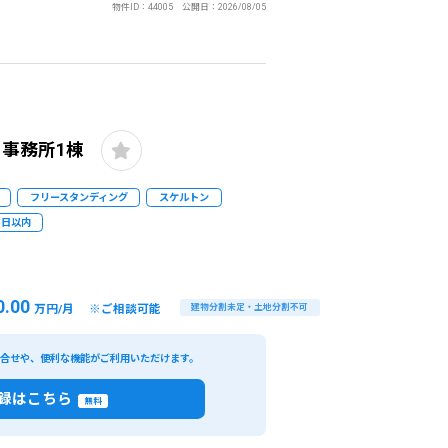
物件ID：44005 公開日：2026/08/05
事務所1棟
フリースタンディング
スケルトン
3日以内
0.00
万円/月 ※ご相談可能
建物分割未定・土地分割不可
い合せや、便利な機能がご利用いただけます。
録はこちら
無料