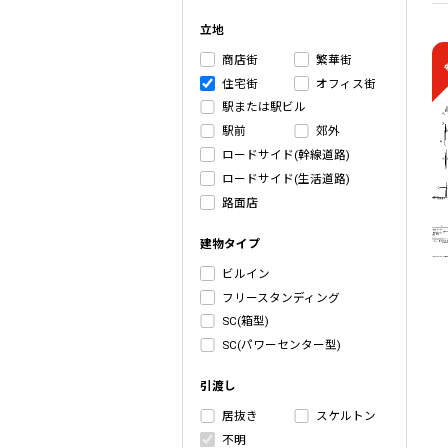
立地
商店街
繁華街
住宅街
オフィス街
駅または駅ビル
駅前
郊外
ロードサイド(幹線道路)
ロードサイド(生活道路)
路面店
建物タイプ
ビルイン
フリースタンディング
SC(箱型)
SC(パワーセンター型)
引渡し
居抜き
スケルトン
不明