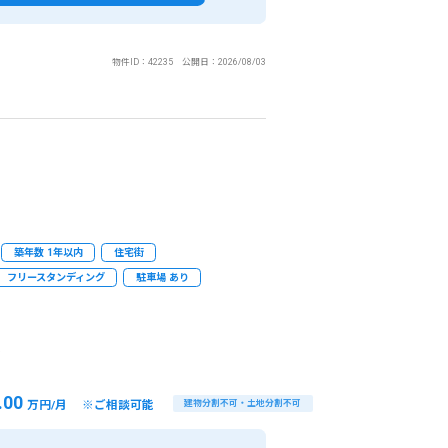
閉じる
件で検索
物件ID：42235 公開日：2026/08/03
があります。）
築年数 1年以内
住宅街
フリースタンディング
駐車場 あり
分
.00
万円/月 ※ご相談可能
建物分割不可・土地分割不可