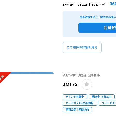
36
1F～2F
210.28坪/695.14㎡
会員登録すると、物件のお問
会員登
この物件の詳細を見る
横浜市緑区の貸店舗（建物賃貸）
新着
JM175
テナント募集中
駅徒歩 10分以内
ロードサイド(生活道路)
フリースタ
情報公開 1週間以内