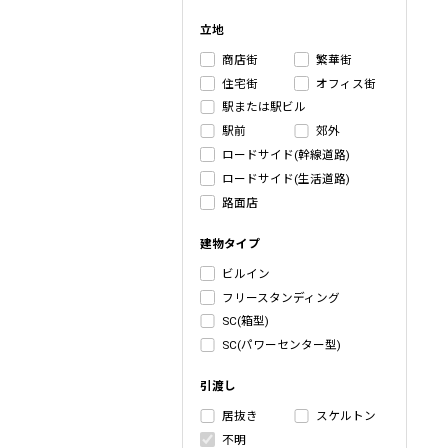
立地
商店街
繁華街
住宅街
オフィス街
駅または駅ビル
駅前
郊外
ロードサイド(幹線道路)
ロードサイド(生活道路)
路面店
建物タイプ
ビルイン
フリースタンディング
SC(箱型)
SC(パワーセンター型)
引渡し
居抜き
スケルトン
不明