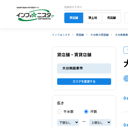
店舗物件を探す
貸店舗
貸土地
売店舗
インフォニスタ
貸店舗
大分県の貸店舗
大分県国
貸店舗・賃貸店舗
大分県国東市
エリアを変更する
0
広さ
平米数
坪数
〜
0