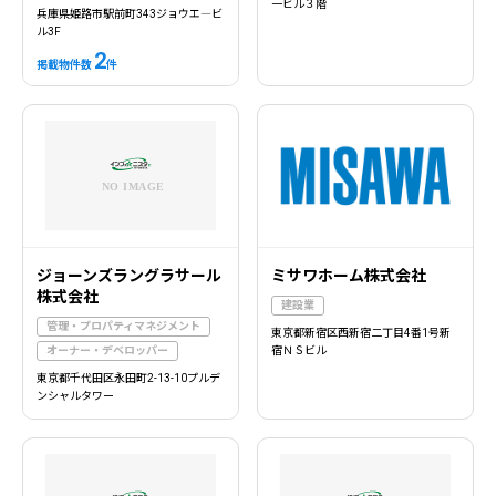
一ビル３階
兵庫県姫路市駅前町343ジョウエ―ビ
ル3F
2
掲載物件数
件
ジョーンズラングラサール
ミサワホーム株式会社
株式会社
建設業
管理・プロパティマネジメント
東京都新宿区西新宿二丁目4番1号新
オーナー・デベロッパー
宿ＮＳビル
東京都千代田区永田町2-13-10プルデ
ンシャルタワー