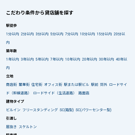
こだわり条件から貸店舗を探す
駅徒歩
1分以内
2分以内
3分以内
5分以内
7分以内
10分以内
15分以内
20分以
内
築年数
1年以内
3年以内
5年以内
7年以内
10年以内
20年以内
30年以内
40年以
内
立地
商店街
繁華街
住宅街
オフィス街
駅または駅ビル
駅前
郊外
ロードサイ
ド（幹線道路）
ロードサイド（生活道路）
路面店
建物タイプ
ビルイン
フリースタンディング
SC(箱型)
SC(パワーセンター型)
引渡し
居抜き
スケルトン