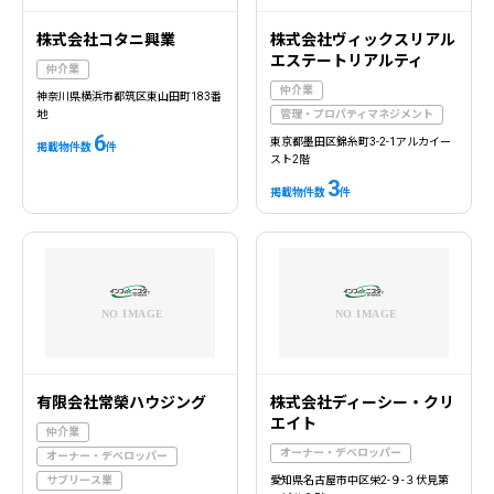
株式会社コタニ興業
株式会社ヴィックスリアル
エステートリアルティ
仲介業
仲介業
神奈川県横浜市都筑区東山田町183番
地
管理・プロパティマネジメント
6
東京都墨田区錦糸町3-2-1アルカイー
掲載物件数
件
スト2階
3
掲載物件数
件
有限会社常榮ハウジング
株式会社ディーシー・クリ
エイト
仲介業
オーナー・デベロッパー
オーナー・デベロッパー
サブリース業
愛知県名古屋市中区栄2-９-３伏見第