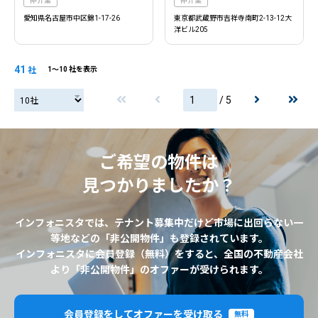
仲介業
仲介業
愛知県名古屋市中区錦1-17-26
東京都武蔵野市吉祥寺南町2-13-12大
洋ビル205
41
社
1〜10 社を表示
/ 5
20社
ご希望の物件は
見つかりましたか？
インフォニスタでは、テナント募集中だけど市場に出回らない一
等地などの「非公開物件」も登録されています。
インフォニスタに会員登録（無料）をすると、全国の不動産会社
より「非公開物件」のオファーが受けられます。
会員登録をしてオファーを受け取る
無料