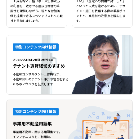
ード成約など、借り手・貸し手双方
くい」「想定外の費用が発生した」
の利害を一致させる居抜き物件の重
といった失敗を避けるために、デザ
要性を理解しながら、新たな付加価
イン・施工を依頼する際の重要ポイ
値を提案できるスペシャリストへの転
ントと、業態別の注意点を解説しま
換を目指しましょう。
す。
特別コンテンツ向け情報
プリンシプル住まい総研 上野所長の
テナント賃貸経営のすすめ
不動産コンサルタント上野典行が、
不動産会社のテナント仲介や管理をする
ためのノウハウを伝授します
特別コンテンツ向け情報
事業用不動産用語集
事業用不動産に関する用語集です。
インフォニスタをご利用時、