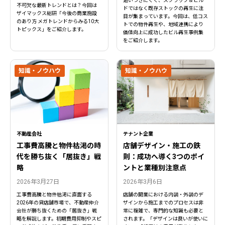
追いつきにくく、スクラップ＆ビル
不可欠な最新トレンドとは？今回は
ドではなく既存ストックの再生に注
ザイマックス総研「今後の商業施設
目が集まっています。今回は、低コス
のあり方 メガトレンドからみる10大
トでの物件再生や、地域連携により
トピックス」をご紹介します。
価値向上に成功したビル再生事例集
をご紹介します。
知識・ノウハウ
知識・ノウハウ
不動産会社
テナント企業
工事費高騰と物件枯渇の時
店舗デザイン・施工の鉄
代を勝ち抜く「居抜き」戦
則：成功へ導く3つのポイ
略
ントと業種別注意点
2026年3月27日
2026年3月6日
工事費高騰と物件枯渇に直面する
店舗の開業における内装・外装のデ
2026年の貸店舗市場で、不動産仲介
ザインから施工までのプロセスは非
会社が勝ち抜くための「居抜き」戦
常に複雑で、専門的な知識も必要と
略を解説します。初期費用抑制やスピ
されます。「デザインは良いが使いに