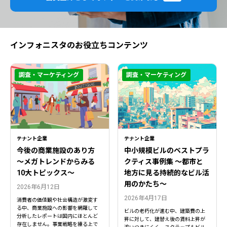
インフォニスタのお役立ちコンテンツ
調査・マーケティング
調査・マーケティング
テナント企業
テナント企業
今後の商業施設のあり方
中小規模ビルのベストプラ
〜メガトレンドからみる
クティス事例集 ～都市と
10大トピックス〜
地方に見る持続的なビル活
用のかたち～
2026年6月12日
2026年4月17日
消費者の価値観や社会構造が激変す
る中、商業施設への影響を網羅して
ビルの老朽化が進む中、建築費の上
分析したレポートは国内にほとんど
昇に対して、建替え後の賃料上昇が
存在しません。事業戦略を練る上で