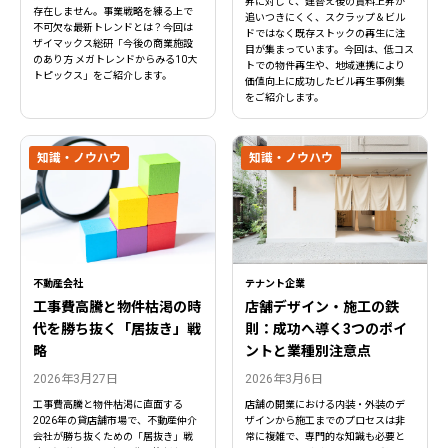
昇に対して、建替え後の賃料上昇が
存在しません。事業戦略を練る上で
追いつきにくく、スクラップ＆ビル
不可欠な最新トレンドとは？今回は
ドではなく既存ストックの再生に注
ザイマックス総研「今後の商業施設
目が集まっています。今回は、低コス
のあり方 メガトレンドからみる10大
トでの物件再生や、地域連携により
トピックス」をご紹介します。
価値向上に成功したビル再生事例集
をご紹介します。
知識・ノウハウ
知識・ノウハウ
不動産会社
テナント企業
工事費高騰と物件枯渇の時
店舗デザイン・施工の鉄
代を勝ち抜く「居抜き」戦
則：成功へ導く3つのポイ
略
ントと業種別注意点
2026年3月27日
2026年3月6日
工事費高騰と物件枯渇に直面する
店舗の開業における内装・外装のデ
2026年の貸店舗市場で、不動産仲介
ザインから施工までのプロセスは非
会社が勝ち抜くための「居抜き」戦
常に複雑で、専門的な知識も必要と