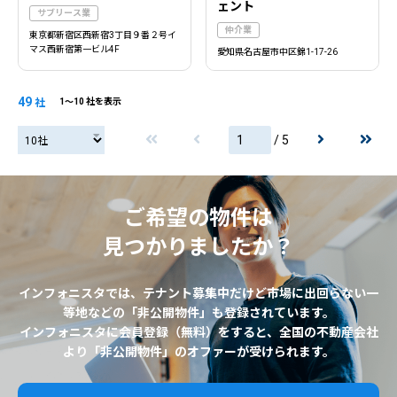
ェント
サブリース業
仲介業
東京都新宿区西新宿3丁目９番２号イ
マス西新宿第一ビル4F
愛知県名古屋市中区錦1-17-26
49
社
1〜10 社を表示
/ 5
20社
ご希望の物件は
見つかりましたか？
インフォニスタでは、テナント募集中だけど市場に出回らない一
等地などの「非公開物件」も登録されています。
インフォニスタに会員登録（無料）をすると、全国の不動産会社
より「非公開物件」のオファーが受けられます。