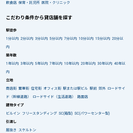
飲食店
保育・託児所
医院・クリニック
こだわり条件から貸店舗を探す
駅徒歩
1分以内
2分以内
3分以内
5分以内
7分以内
10分以内
15分以内
20分以
内
築年数
1年以内
3年以内
5年以内
7年以内
10年以内
20年以内
30年以内
40年以
内
立地
商店街
繁華街
住宅街
オフィス街
駅または駅ビル
駅前
郊外
ロードサイ
ド（幹線道路）
ロードサイド（生活道路）
路面店
建物タイプ
ビルイン
フリースタンディング
SC(箱型)
SC(パワーセンター型)
引渡し
居抜き
スケルトン