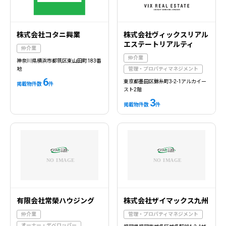
株式会社コタニ興業
株式会社ヴィックスリアル
エステートリアルティ
仲介業
仲介業
神奈川県横浜市都筑区東山田町183番
地
管理・プロパティマネジメント
6
東京都墨田区錦糸町3-2-1アルカイー
掲載物件数
件
スト2階
3
掲載物件数
件
有限会社常榮ハウジング
株式会社ザイマックス九州
仲介業
管理・プロパティマネジメント
オーナー・デベロッパー