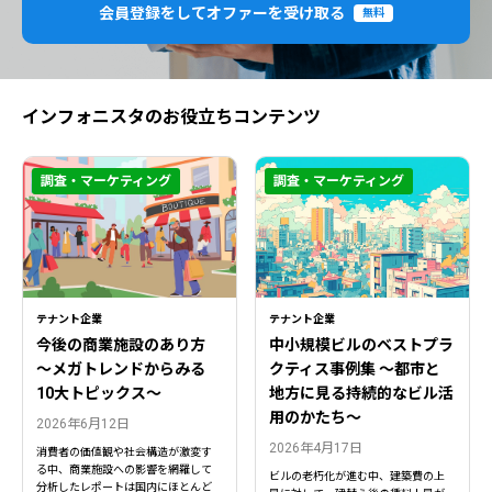
会員登録をしてオファーを受け取る
無料
インフォニスタのお役立ちコンテンツ
調査・マーケティング
調査・マーケティング
テナント企業
テナント企業
今後の商業施設のあり方
中小規模ビルのベストプラ
〜メガトレンドからみる
クティス事例集 ～都市と
10大トピックス〜
地方に見る持続的なビル活
用のかたち～
2026年6月12日
2026年4月17日
消費者の価値観や社会構造が激変す
る中、商業施設への影響を網羅して
ビルの老朽化が進む中、建築費の上
分析したレポートは国内にほとんど