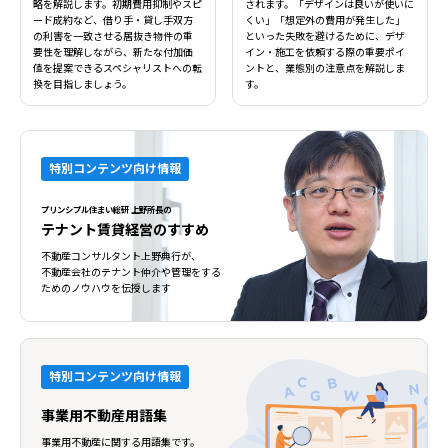
略を解説します。初期費用抑制やスピ
されます。「デザインは良いが使いに
ード成約など、借り手・貸し手双方
くい」「想定外の費用が発生した」
の利害を一致させる居抜き物件の重
といった失敗を避けるために、デザ
要性を理解しながら、新たな付加価
イン・施工を依頼する際の重要ポイ
値を提案できるスペシャリストへの転
ントと、業態別の注意点を解説しま
換を目指しましょう。
す。
特別コンテンツ向け情報
プリンシプル住まい総研 上野所長の
テナント賃貸経営のすすめ
不動産コンサルタント上野典行が、
不動産会社のテナント仲介や管理をする
ためのノウハウを伝授します
特別コンテンツ向け情報
事業用不動産用語集
事業用不動産に関する用語集です。