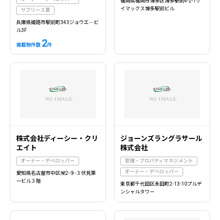
福岡県福岡市博多区博多駅前4-2-1ザ
イマックス博多駅前ビル
サブリース業
兵庫県姫路市駅前町343ジョウエ―ビ
ル3F
2
掲載物件数
件
株式会社ディーシー・クリ
ジョーンズラングラサール
エイト
株式会社
オーナー・デベロッパー
管理・プロパティマネジメント
オーナー・デベロッパー
愛知県名古屋市中区栄2-９-３伏見第
一ビル３階
東京都千代田区永田町2-13-10プルデ
ンシャルタワー