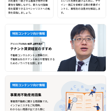
の利害を一致させる居抜き物件の重
といった失敗を避けるために、デザ
要性を理解しながら、新たな付加価
イン・施工を依頼する際の重要ポイ
値を提案できるスペシャリストへの転
ントと、業態別の注意点を解説しま
換を目指しましょう。
す。
特別コンテンツ向け情報
プリンシプル住まい総研 上野所長の
テナント賃貸経営のすすめ
不動産コンサルタント上野典行が、
不動産会社のテナント仲介や管理をする
ためのノウハウを伝授します
特別コンテンツ向け情報
事業用不動産用語集
事業用不動産に関する用語集です。
インフォニスタをご利用時、
わからない用語が出てきた際に