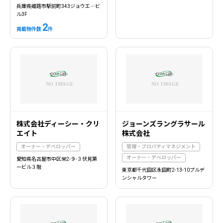
兵庫県姫路市駅前町343ジョウエ―ビ
ル3F
2
掲載物件数
件
株式会社ディーシー・クリ
ジョーンズラングラサール
エイト
株式会社
オーナー・デベロッパー
管理・プロパティマネジメント
オーナー・デベロッパー
愛知県名古屋市中区栄2-９-３伏見第
一ビル３階
東京都千代田区永田町2-13-10プルデ
ンシャルタワー