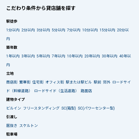
こだわり条件から貸店舗を探す
駅徒歩
1分以内
2分以内
3分以内
5分以内
7分以内
10分以内
15分以内
20分以
内
築年数
1年以内
3年以内
5年以内
7年以内
10年以内
20年以内
30年以内
40年以
内
立地
商店街
繁華街
住宅街
オフィス街
駅または駅ビル
駅前
郊外
ロードサイ
ド（幹線道路）
ロードサイド（生活道路）
路面店
建物タイプ
ビルイン
フリースタンディング
SC(箱型)
SC(パワーセンター型)
引渡し
居抜き
スケルトン
駐車場