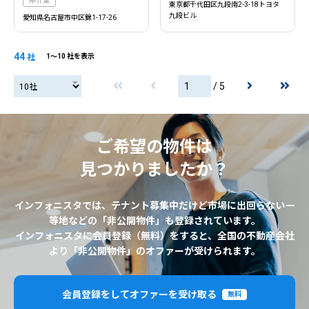
仲介業
東京都千代田区九段南2-3-18トヨタ
九段ビル
愛知県名古屋市中区錦1-17-26
44
社
1〜10 社を表示
/ 5
20社
ご希望の物件は
見つかりましたか？
インフォニスタでは、テナント募集中だけど市場に出回らない一
等地などの「非公開物件」も登録されています。
インフォニスタに会員登録（無料）をすると、全国の不動産会社
より「非公開物件」のオファーが受けられます。
会員登録をしてオファーを受け取る
無料