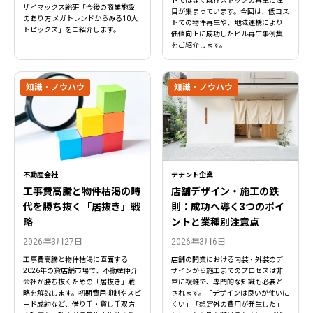
ドではなく既存ストックの再生に注
ザイマックス総研「今後の商業施設
目が集まっています。今回は、低コス
のあり方 メガトレンドからみる10大
トでの物件再生や、地域連携により
トピックス」をご紹介します。
価値向上に成功したビル再生事例集
をご紹介します。
知識・ノウハウ
知識・ノウハウ
不動産会社
テナント企業
工事費高騰と物件枯渇の時
店舗デザイン・施工の鉄
代を勝ち抜く「居抜き」戦
則：成功へ導く3つのポイ
略
ントと業種別注意点
2026年3月27日
2026年3月6日
工事費高騰と物件枯渇に直面する
店舗の開業における内装・外装のデ
2026年の貸店舗市場で、不動産仲介
ザインから施工までのプロセスは非
会社が勝ち抜くための「居抜き」戦
常に複雑で、専門的な知識も必要と
略を解説します。初期費用抑制やスピ
されます。「デザインは良いが使いに
ード成約など、借り手・貸し手双方
くい」「想定外の費用が発生した」