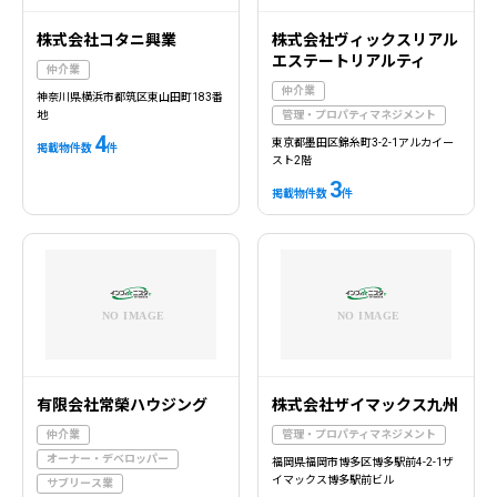
株式会社コタニ興業
株式会社ヴィックスリアル
エステートリアルティ
仲介業
仲介業
神奈川県横浜市都筑区東山田町183番
地
管理・プロパティマネジメント
4
東京都墨田区錦糸町3-2-1アルカイー
掲載物件数
件
スト2階
3
掲載物件数
件
有限会社常榮ハウジング
株式会社ザイマックス九州
仲介業
管理・プロパティマネジメント
オーナー・デベロッパー
福岡県福岡市博多区博多駅前4-2-1ザ
イマックス博多駅前ビル
サブリース業