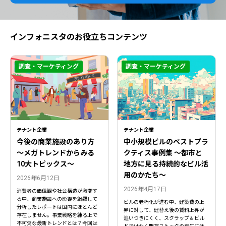
インフォニスタのお役立ちコンテンツ
調査・マーケティング
調査・マーケティング
テナント企業
テナント企業
今後の商業施設のあり方
中小規模ビルのベストプラ
〜メガトレンドからみる
クティス事例集 ～都市と
10大トピックス〜
地方に見る持続的なビル活
用のかたち～
2026年6月12日
2026年4月17日
消費者の価値観や社会構造が激変す
る中、商業施設への影響を網羅して
ビルの老朽化が進む中、建築費の上
分析したレポートは国内にほとんど
昇に対して、建替え後の賃料上昇が
存在しません。事業戦略を練る上で
追いつきにくく、スクラップ＆ビル
不可欠な最新トレンドとは？今回は