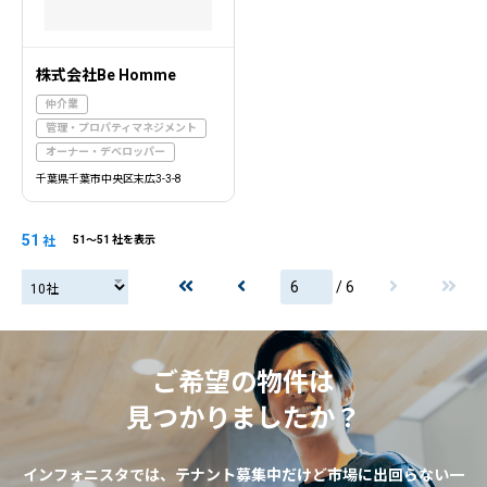
株式会社Be Homme
仲介業
管理・プロパティマネジメント
オーナー・デベロッパー
千葉県千葉市中央区末広3-3-8
51
社
51〜51 社を表示
/ 6
20社
ご希望の物件は
見つかりましたか？
インフォニスタでは、テナント募集中だけど市場に出回らない一