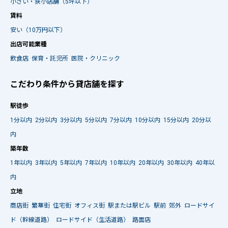
小さい・狭小店舗（5坪以下）
賃料
安い（10万円以下）
出店可能業種
飲食店
保育・託児所
医院・クリニック
こだわり条件から貸店舗を探す
駅徒歩
1分以内
2分以内
3分以内
5分以内
7分以内
10分以内
15分以内
20分以
内
築年数
1年以内
3年以内
5年以内
7年以内
10年以内
20年以内
30年以内
40年以
内
立地
商店街
繁華街
住宅街
オフィス街
駅または駅ビル
駅前
郊外
ロードサイ
ド（幹線道路）
ロードサイド（生活道路）
路面店