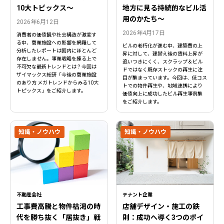
10大トピックス〜
地方に見る持続的なビル活
用のかたち～
2026年6月12日
2026年4月17日
消費者の価値観や社会構造が激変す
る中、商業施設への影響を網羅して
ビルの老朽化が進む中、建築費の上
分析したレポートは国内にほとんど
昇に対して、建替え後の賃料上昇が
存在しません。事業戦略を練る上で
追いつきにくく、スクラップ＆ビル
不可欠な最新トレンドとは？今回は
ドではなく既存ストックの再生に注
ザイマックス総研「今後の商業施設
目が集まっています。今回は、低コス
のあり方 メガトレンドからみる10大
トでの物件再生や、地域連携により
トピックス」をご紹介します。
価値向上に成功したビル再生事例集
をご紹介します。
知識・ノウハウ
知識・ノウハウ
不動産会社
テナント企業
工事費高騰と物件枯渇の時
店舗デザイン・施工の鉄
代を勝ち抜く「居抜き」戦
則：成功へ導く3つのポイ