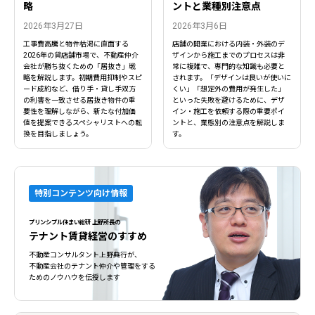
略
ントと業種別注意点
2026年3月27日
2026年3月6日
工事費高騰と物件枯渇に直面する
店舗の開業における内装・外装のデ
2026年の貸店舗市場で、不動産仲介
ザインから施工までのプロセスは非
会社が勝ち抜くための「居抜き」戦
常に複雑で、専門的な知識も必要と
略を解説します。初期費用抑制やスピ
されます。「デザインは良いが使いに
ード成約など、借り手・貸し手双方
くい」「想定外の費用が発生した」
の利害を一致させる居抜き物件の重
といった失敗を避けるために、デザ
要性を理解しながら、新たな付加価
イン・施工を依頼する際の重要ポイ
値を提案できるスペシャリストへの転
ントと、業態別の注意点を解説しま
換を目指しましょう。
す。
特別コンテンツ向け情報
プリンシプル住まい総研 上野所長の
テナント賃貸経営のすすめ
不動産コンサルタント上野典行が、
不動産会社のテナント仲介や管理をする
ためのノウハウを伝授します