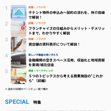
知識・ノウハウ
テナント物件の申込み～契約の流れを、仲介目線
で解説！
知識・ノウハウ
フランチャイズの仕組みからメリット・デメリッ
トまで、わかりやすく解説
知識・ノウハウ
貸店舗の賃料表示について解説！
新しい不動産の使い手たち
金融機関の空きスペース活用、収益化と地域貢献
を実現/城北信金
調査・マーケティング
５つのトピックスから考える商業施設の“これか
ら” （前編）
※ 過去30日間のページビュー数で集計
SPECIAL
特集