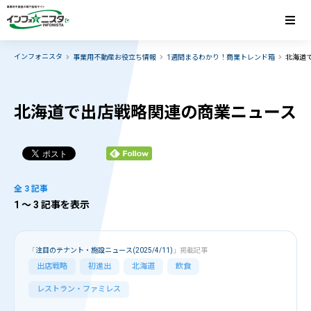
インフォニスタ
事業用不動産お役立ち情報
1週間まるわかり！商業トレンド箱
北海道
北海道で出店戦略関連の商業ニュース
全 3 記事
1
〜 3 記事を表示
「
注目のテナント・施設ニュース(2025/4/11)
」掲載記事
出店戦略
初進出
北海道
飲食
レストラン・ファミレス