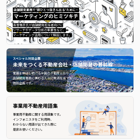
店舗開発業務で”頭ひとつ抜きん出る”ために—
マーケティングのヒミツキチ
マーケティングのヒミツキチ">
長曽雅彦氏が店舗開発担当者向けに
リサーチやデータ分析の重要性など、
マーケティング活用について解説します。
スペシャル対談企画
未来をつくる
不動産会社・店舗開発の最前線
不動産会社・店舗開発の最前線">
業績を伸ばし続ける全国の不動産会社や
店舗開発業務に携わる人々に焦点を当てた
特別企画です。
事業用不動産用語集
事業用不動産に関する用語集です。
インフォニスタをご利用時、
わからない用語が出てきた際に
是非お使いください。