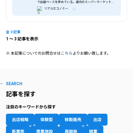
で出店ペースを早めている。道内のスーパーマーケットの
新規出店が抑制気味の中、トライアルカンパニーの勢いが
リアルエコノミー
目立つ。数年内に地域シェアの変化をもたらしそうだ。
（写真は、「スーパーセンタートライ…
全 3 記事
1
〜 3 記事を表示
※ 本記事についてのお問合せは
こちら
よりお願い致します。
SEARCH
記事を探す
注目のキーワードから探す
出店戦略
体験型
移動販売
出店
新業態
商業施設
再開発
開業