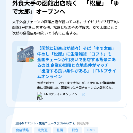
外食大手の函館出店続く 「松屋」「ゆ
で太郎」オープンへ
大手外食チェーンの函館出店が続いている。サイゼリヤが5月下旬に
函館2号店を出店する他、松屋と松のやの併設店、ゆで太郎ともつ
次郎の併設店も相次いで市内に出店する。
【函館に初進出が続々】そば「ゆで太郎」
牛めし「松屋」に生活雑貨「ロフト」も―
全国チェーンが相次いで出店する背景にあ
るのは 企業の戦略と立地条件がマッチ
「出店する良い条件がある」｜FNNプライ
ムオンライン
大手そばチェーンの「ゆで太郎」が、5月9日に北海道函館
市に初進出した。函館市では全国チェーンの店舗が相次い
でオープンしている。その背景には何があるのか。大手そ
FNNプライムオンライン
ばチェーン「ゆで太郎 函館鍛治店」。函館市では初めての
店舗だ。毎日、各店舗で製麺するのが売りで、定番の「野
菜かきあげそば」などが人気。「すごくさっぱりしてい
て、かきあげも大きくておいしい」（函館市民 20代）「そ
んなに待ち時間もないし、また来たいと思う」（函館市民
60代）「ゆで太郎」は26都道府県に226店舗を展開するチ
「
注目のテナント・施設ニュース(2024/6/21)
」掲載記事
ェーン店。北海道…
出店戦略
北海道
札幌
総合
GMS