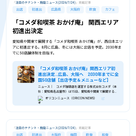
「
注目のテナント・施設ニュース(2026/7/24)
」掲載記事
出店
初進出
広島県
大阪府
飲食
カフェ
「コメダ和喫茶 おかげ庵」 関西エリア
初進出決定
愛知県や関東で展開する「コメダ和喫茶 おかげ庵」が、西日本エリ
アに初進出する。8月に広島、冬には大阪に出店を予定。2030年ま
でに50店舗体制を目指す。
「コメダ和喫茶 おかげ庵」関西エリア初
進出決定…広島、大阪へ 2030年までに全
国50店舗【出店予定＆メニューなど】
ニュース｜ コメダ珈琲店を運営する株式会社コメダ（本
社：愛知県名古屋市）は15日、愛知県や関東で展開する
「コメダ和喫茶 おかげ庵」を、西日本エリアに初進出させ
オリコンニュース（ORICON NEWS）
ると明らかにした。2026年8月に広島県、冬には大阪府に
出店を予定する。 「おかげ庵」は、1999年2月に名古屋
市に誕生。コメダ珈琲店で培ってきた「くつろぎ」のノウ
ハウを和の情緒へと広げたブランドとして、珈琲・抹茶・
甘味・食事をゆっくりと楽しめる和喫茶（なごみきっさ）
として歩みを続けてきた。
「
注目のテナント・施設ニュース(2026/7/24)
」掲載記事
出店
初進出
大阪府
梅田
飲食
和食