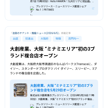
月1日 15時00分）Hello HAKATA！九州エリアに初出店。
ニューヨーク発のハンバーガーレストランShake Shack 博
プレスリリース・ニュースリリース配信シェア
多店が7月下旬にオープン。
No.1｜PR TIMES
「
注目のテナント・施設ニュース(2026/6/5)
」掲載記事
出店
初進出
大阪府
物販
百円均一
大創産業、大阪 “ミナミエリア”初の3ブ
ランド複合店オープン
大創産業は、大阪府大阪市浪速区のなんばパークスT-terraceに、ダ
イソー、スタンダードプロダクツ バイ ダイソー、スリーピー、3ブ
ランドの複合店を出店した。
大創産業、大阪 “ミナミエリア”初の3ブラ
ンド複合店を5月29日オープン
株式会社大創産業のプレスリリース（2026年5月26日 11時
00分）大創産業、大阪 “ミナミエリア”初の3ブランド複合
店を5月29日オープン
プレスリリース・ニュースリリース配信シェア
No.1｜PR TIMES