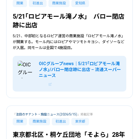
開業
初進出
商業施設
愛知県
5/21｢ロピアモール滝ノ水｣ バロー閉店
跡に出店
5/21、中部初となるロピア運営の商業施設「ロピアモール滝ノ水」
が開業する。モール内にはロピアやマツモトキヨシ、ダイソーなど
が入居。同モールは全国で4施設目。
OICグループnews｜5/21｢ロピアモール滝
ノ水｣/バロー閉店跡に出店 – 流通スーパー
ニュース
「
注目のテナント・施設ニュース(2026/5/15)
」掲載記事
開業
商業施設
初進出
東京都
東京都北区・桐ケ丘団地「そよら」28年