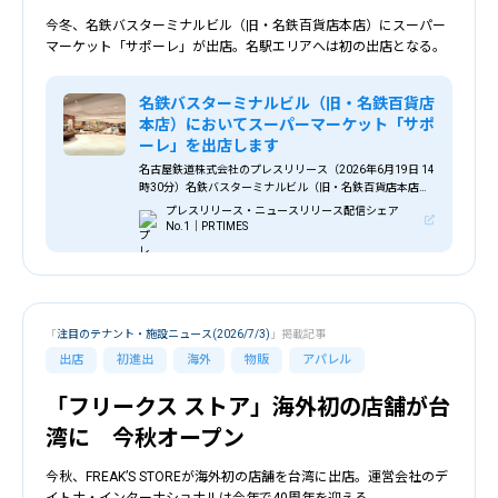
今冬、名鉄バスターミナルビル（旧・名鉄百貨店本店）にスーパー
マーケット「サポーレ」が出店。名駅エリアへは初の出店となる。
名鉄バスターミナルビル（旧・名鉄百貨店
本店）においてスーパーマーケット「サポ
ーレ」を出店します
名古屋鉄道株式会社のプレスリリース（2026年6月19日 14
時30分）名鉄バスターミナルビル（旧・名鉄百貨店本店）
においてスーパーマーケット「サポーレ」を出店します
プレスリリース・ニュースリリース配信シェア
No.1｜PR TIMES
「
注目のテナント・施設ニュース(2026/7/3)
」掲載記事
出店
初進出
海外
物販
アパレル
「フリークス ストア」海外初の店舗が台
湾に 今秋オープン
今秋、FREAK’S STOREが海外初の店舗を台湾に出店。運営会社のデ