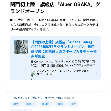
関西初上陸 旗艦店「Alpen OSAKA」グ
ランドオープン
8/7、大阪・梅田に「Alpen OSAKA」がオープンする。関西では初
となる旗艦店だ。全6フロアで構成され、あらゆるスポーツカテゴ
リーの最先端アイテムを扱う。
【関西初上陸】旗艦店「Alpen OSAKA」
が2026年8月7日グランドオープン！梅田
茶屋町に関西最大のスポーツカルチャー拠
点が誕生
株式会社アルペンのプレスリリース（2026年7月7日 10時
00分）【関西初上陸】旗艦店「Alpen OSAKA」が2026年8
月7日グランドオープン！梅田茶屋町に関西最大のスポーツ
プレスリリース・ニュースリリース配信シェア
カルチャー拠点が誕生
No.1｜PR TIMES
「
注目のテナント・施設ニュース(2026/7/10)
」掲載記事
出店
初進出
大阪府
梅田
物販