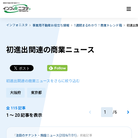
インフォニスタ
事業用不動産お役立ち情報
1週間まるわかり！商業トレンド箱
初進出
初進出関連の商業ニュース
初進出関連の商業ニュースをさらに絞り込む
大阪府
東京都
全 115 記事
/
6
1
〜 20 記事を表示
「
注目のテナント・施設ニュース(2026/7/31)
」掲載記事