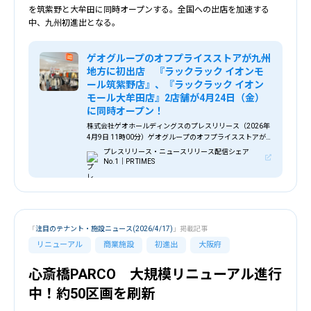
を筑紫野と大牟田に同時オープンする。全国への出店を加速する
中、九州初進出となる。
ゲオグループのオフプライスストアが九州
地方に初出店 『ラックラック イオンモ
ール筑紫野店』、『ラックラック イオン
モール大牟田店』2店舗が4月24日（金）
に同時オープン！
株式会社ゲオホールディングスのプレスリリース（2026年
4月9日 11時00分）ゲオグループのオフプライスストアが
九州地方に初出店 『ラックラック イオンモール筑紫野
プレスリリース・ニュースリリース配信シェア
店』、『ラックラック イオンモール大牟田店』2店舗が4月
No.1｜PR TIMES
24日（金）に同時オープン！
「
注目のテナント・施設ニュース(2026/4/17)
」掲載記事
リニューアル
商業施設
初進出
大阪府
心斎橋PARCO 大規模リニューアル進行
中！約50区画を刷新