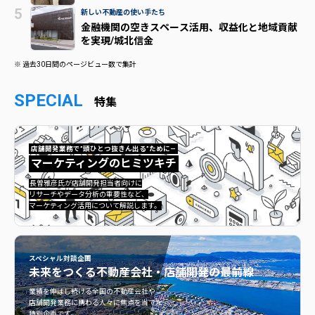
新しい不動産の使い手たち
金融機関の空きスペース活用、収益化と地域貢献
を実現/城北信金
※ 過去30日間のページビュー数で集計
SPECIAL
特集
店舗開発業務で”頭ひとつ抜きん出る”ために—
マーケティングのヒミツキチ
マーケティングのヒミツキチ">
長曽雅彦氏が店舗開発担当者向けに
リサーチやデータ分析の重要性など、
マーケティング活用について解説します。
スペシャル対談企画
未来をつくる
不動産会社・店舗開発の最前線
不動産会社・店舗開発の最前線">
業績を伸ばし続ける全国の不動産会社や
店舗開発業務に携わる人々に焦点を当てた
特別企画です。