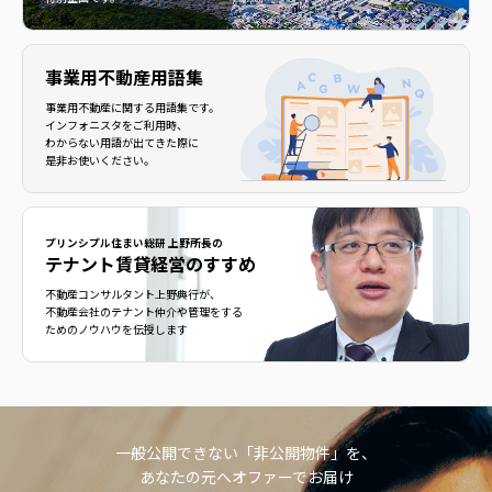
事業用不動産用語集
事業用不動産に関する用語集です。
インフォニスタをご利用時、
わからない用語が出てきた際に
是非お使いください。
プリンシプル住まい総研 上野所長の
テナント賃貸経営のすすめ
不動産コンサルタント上野典行が、
不動産会社のテナント仲介や管理をする
ためのノウハウを伝授します
一般公開できない「非公開物件」を、
あなたの元へオファーでお届け