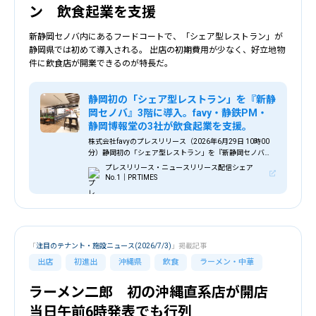
ン 飲食起業を支援
新静岡セノバ内にあるフードコートで、「シェア型レストラン」が
静岡県では初めて導入される。 出店の初期費用が少なく、好立地物
件に飲食店が開業できるのが特長だ。
静岡初の「シェア型レストラン」を『新静
岡セノバ』3階に導入。favy・静鉄PM・
静岡博報堂の3社が飲食起業を支援。
株式会社favyのプレスリリース（2026年6月29日 10時00
分）静岡初の「シェア型レストラン」を『新静岡セノバ』3
階に導入。favy・静鉄PM・静岡博報堂の3社が飲食起業を
プレスリリース・ニュースリリース配信シェア
支援。
No.1｜PR TIMES
「
注目のテナント・施設ニュース(2026/7/3)
」掲載記事
出店
初進出
沖縄県
飲食
ラーメン・中華
ラーメン二郎 初の沖縄直系店が開店
当日午前6時発表でも行列