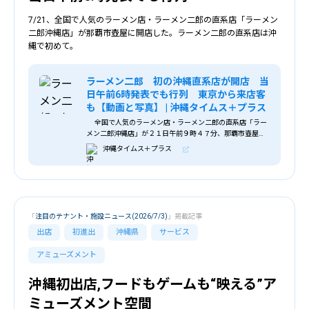
7/21、全国で人気のラーメン店・ラーメン二郎の直系店「ラーメン
二郎沖縄店」が那覇市壺屋に開店した。ラーメン二郎の直系店は沖
縄で初めて。
ラーメン二郎 初の沖縄直系店が開店 当
日午前6時発表でも行列 東京から来店客
も【動画と写真】 | 沖縄タイムス＋プラス
全国で人気のラーメン店・ラーメン二郎の直系店「ラー
メン二郎沖縄店」が２１日午前９時４７分、那覇市壺屋に
開店した。ラーメン二郎の直系店は沖縄で初めて。
沖縄タイムス＋プラス
「
注目のテナント・施設ニュース(2026/7/3)
」掲載記事
出店
初進出
沖縄県
サービス
アミューズメント
沖縄初出店,フードもゲームも“映える”ア
ミューズメント空間