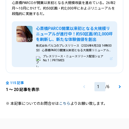
心斎橋PARCOが開業以来初となる大規模改装を進めている。26年2
月～10月にかけて、約50区画・約2,000坪におよぶリニューアルを
段階的に実施するだ。
心斎橋PARCO開業以来初となる大規模リ
ニューアルが進行中！約50区画/約2,000坪
を刷新し、新たな体験価値を創出
株式会社パルコのプレスリリース（2026年4月2日 14時00
分）心斎橋PARCO開業以来初となる大規模リニューアルが
進行中！約50区画/約2,000坪を刷新し、新たな体験価値を
プレスリリース・ニュースリリース配信シェア
創出
No.1｜PR TIMES
全 115 記事
/
6
1
〜 20 記事を表示
※ 本記事についてのお問合せは
こちら
よりお願い致します。