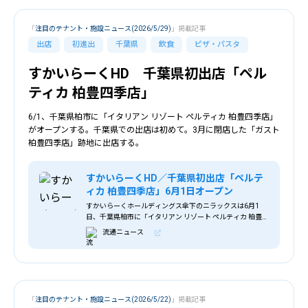
「
注目のテナント・施設ニュース(2026/5/29)
」掲載記事
出店
初進出
千葉県
飲食
ピザ・パスタ
すかいらーくHD 千葉県初出店「ペル
ティカ 柏豊四季店」
6/1、千葉県柏市に「イタリアン リゾート ペルティカ 柏豊四季店」
がオープンする。千葉県での出店は初めて。3月に閉店した「ガスト
柏豊四季店」跡地に出店する。
すかいらーくHD／千葉県初出店「ペルテ
ィカ 柏豊四季店」6月1日オープン
すかいらーくホールディングス傘下のニラックスは6月1
日、千葉県柏市に「イタリアン リゾート ペルティカ 柏豊四
季店」をオープンする。 ＜千葉県1号店オープン＞ 千葉県
流通ニュース
での出店は初めて。3月に閉店した「
「
注目のテナント・施設ニュース(2026/5/22)
」掲載記事