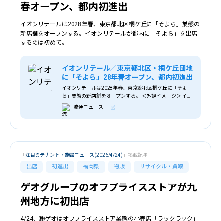
春オープン、都内初進出
イオンリテールは2028年春、東京都北区桐ケ丘に「そよら」業態の
新店舗をオープンする。イオンリテールが都内に「そよら」を出店
するのは初めて。
イオンリテール／東京都北区・桐ケ丘団地
に「そよら」28年春オープン、都内初進出
イオンリテールは2028年春、東京都北区桐ケ丘に「そよ
ら」業態の新店舗をオープンする。 ＜外観イメージ＞ イオ
ンリテールが都内に「そよら」を出店するのは初めて。
流通ニュース
JR「赤羽駅」の西側エリアに広がる用地
「
注目のテナント・施設ニュース(2026/4/24)
」掲載記事
出店
初進出
福岡県
物販
リサイクル・買取
ゲオグループのオフプライスストアが九
州地方に初出店
4/24、㈱ゲオはオフプライスストア業態の小売店「ラックラック」