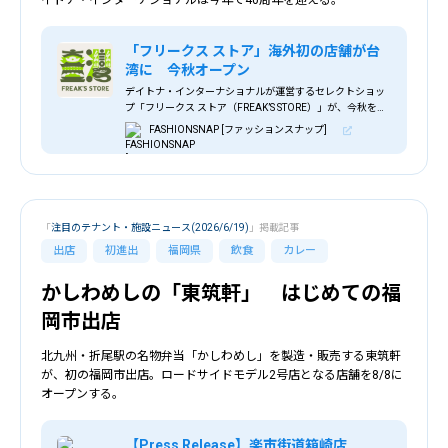
イトナ・インターナショナルは今年で40周年を迎える。
「フリークス ストア」海外初の店舗が台
湾に 今秋オープン
デイトナ・インターナショナルが運営するセレクトショッ
プ「フリークス ストア（FREAK’S STORE）」が、今秋をめ
どに海外初の店舗を台湾に出店すると発表した。
FASHIONSNAP [ファッションスナップ]
「
注目のテナント・施設ニュース(2026/6/19)
」掲載記事
出店
初進出
福岡県
飲食
カレー
かしわめしの「東筑軒」 はじめての福
岡市出店
北九州・折尾駅の名物弁当「かしわめし」を製造・販売する東筑軒
が、初の福岡市出店。ロードサイドモデル2号店となる店舗を8/8に
オープンする。
【Press Release】楽市街道箱崎店