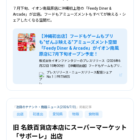
７月下旬、イオン南風原店に沖縄初上陸の「Feedy Diner &
Arcade」が出店。フードもアミューズメントもすべてが映える・シ
ェアしたくなる空間だ。
【沖縄初出店】フードもゲームもプリ
も“ぜんぶ映える”アミューズメント空間
「Feedy Diner & Arcade」がイオン南風
原店に7月下旬オープン予定！
株式会社イオンファンタジーのプレスリリース（2026年6
月22日 15時00分）【沖縄初出店】フードもゲームもプリ
も“ぜんぶ映える”アミューズメント空間「Feedy Diner &
プレスリリース・ニュースリリース配信シェア
Arcade」がイオン南風原店に7月下旬オープン予定！
No.1｜PR TIMES
「
注目のテナント・施設ニュース(2026/7/3)
」掲載記事
出店
初進出
愛知県
物販
食物販
旧 名鉄百貨店本店にスーパーマーケット
「サポーレ」出店