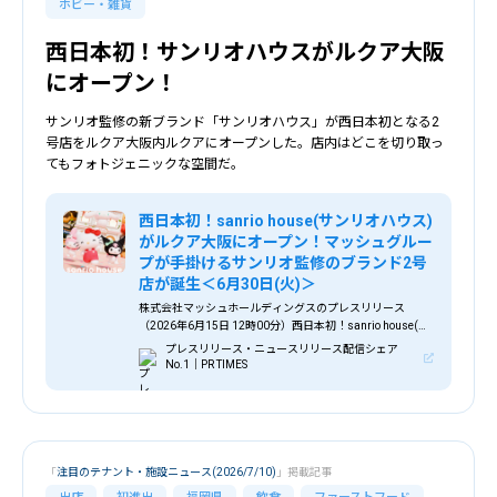
ホビー・雑貨
西日本初！サンリオハウスがルクア大阪
にオープン！
サンリオ監修の新ブランド「サンリオハウス」が西日本初となる2
号店をルクア大阪内ルクアにオープンした。店内はどこを切り取っ
てもフォトジェニックな空間だ。
西日本初！sanrio house(サンリオハウス)
がルクア大阪にオープン！マッシュグルー
プが手掛けるサンリオ監修のブランド2号
店が誕生＜6月30日(火)＞
株式会社マッシュホールディングスのプレスリリース
（2026年6月15日 12時00分）西日本初！sanrio house(サ
ンリオハウス)がルクア大阪にオープン！マッシュグループ
プレスリリース・ニュースリリース配信シェア
が手掛けるサンリオ監修のブランド2号店が誕生＜6月30日
No.1｜PR TIMES
(火)＞
「
注目のテナント・施設ニュース(2026/7/10)
」掲載記事