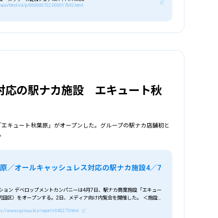
p/main/html/rd/p/000000722.000017692.html
対応の駅ナカ施設 エキュート秋
設「エキュート秋葉原」がオープンした。グループの駅ナカ店舗初と
。
原／オールキャッシュレス対応の駅ナカ施設4／7
ション デベロップメントカンパニーは4月7日、駅ナカ商業施設「エキュー
代田区）をオープンする。2日、メディア向け内覧会を開催した。 ＜施設内
ps://www.ryutsuu.biz/report/r040275.html