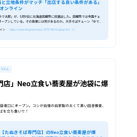
略と立地条件がマッチ「出店する良い条件がある」
ムオンライン
ゆで太郎」が、5月9日に北海道函館市に初進出した。函館市では全国チェ
オープンしている。その背景には何があるのか。大手そばチェーン「ゆで太
館市では初めての店舗だ。毎日、各店舗で製麺するのが売りで、定番の「野
ライン
- https://www.fnn.jp/articles/-/870746?display=full
が人気。「すごくさっぱりしていて、かきあげも大きくておいしい」（函館
に待ち時間もないし、また来たいと思う」（函館市民 60代）「ゆで太郎」は
舗を展開するチェーン店。北海道…
・うどん
門店」Neo立食い蕎麦屋が池袋に爆
が池袋東口にオープン。コシが自慢の自家製の太くて黒い田舎蕎麦、
ばを立ち食いで！
択
業種
を選択
【たぬきそば専門店】のNeo立食い蕎麦屋が爆