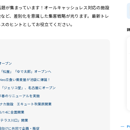
話題が集まっています！オールキャッシュレス対応の施設
設など、差別化を意識した集客戦略が光ります。最新トレ
ネスのヒントとしてお役立てください。
A」オープン
「松屋」「ゆで太郎」オープンへ
Neo立食い蕎麦屋が池袋に爆誕！
茶「ジェリコ堂」、名古屋にオープン
5年春のリニューアルを実施
ナカ施設 エキュート秋葉原開業
/14に全面開業
らテラス川口」開業
P
年層向けに共同で企画・販促