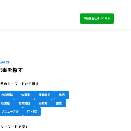
不動産会社様はこちら
EARCH
記事を探す
注目のキーワードから探す
出店戦略
体験型
移動販売
出店
新業態
商業施設
再開発
開業
リニューアル
IT・DX
フリーワードで探す