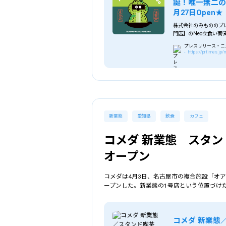
誕！唯一無二の
月27日Open★
選択中の条件
株式会社のみもののプレ
門店】のNeo立食い蕎
27日Open★
プレスリリース・ニュー
- https://prtimes.j
新業態
愛知県
飲食
カフェ
コメダ 新業態 スタ
オープン
コメダは4月3日、名古屋市の複合施設「オア
ープンした。新業態の1号店という位置づけ
コメダ 新業態