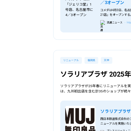
／3オープン
コメダは4月3日、名古
21店」をオープンする
メダ珈琲店で人気
流通ニュース
- htt
リニューアル
福岡県
天神
ソラリアプラザ 202
ソラリアプラザが25年春にリニューアルを実
は、九州初出店を含む計35のショップが続
ソラリアプラザ
西日本鉄道株式会社のプレ
ニューアルを実施いた
プレスリリース・ニュー