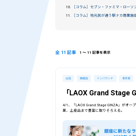
10.
［コラム］
セブン・ファミマ・ローソン
11.
［コラム］
地元民が通う駅ナカ商業施
全 11 記事
1
〜 11 記事を表示
出店
旗艦店
インバウンド
東京都
「LAOX Grand Stag
4/1、「LAOX Grand Stage GIN
菓、土産品まで豊富に取りそろえる。
銀座に新たなランド