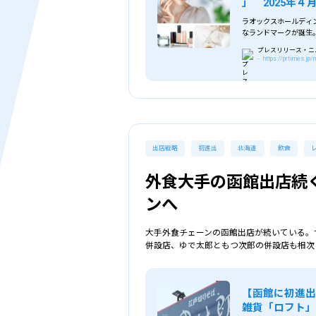
」 2025年
ラオックスホールディン
なランドマークが誕生。「 
プレスリリース・ニュー
- https://prtimes.j
出店戦略
初進出
北海道
飲食
外食大手の函館出店続
ンへ
大手外食チェーンの函館出店が続いている。
併設店、ゆで太郎ともつ次郎の併設店も相次
【函館に初進
雑貨「ロフト」