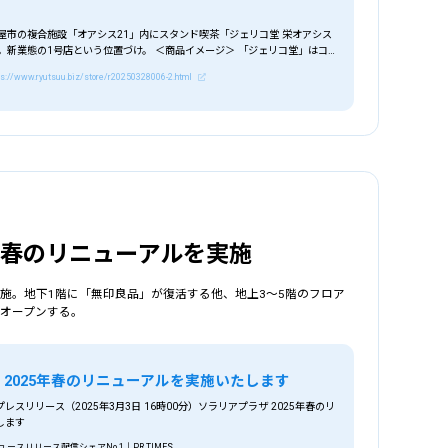
屋市の複合施設「オアシス21」内にスタンド喫茶「ジェリコ堂 栄オアシス
。新業態の1号店という位置づけ。 ＜商品イメージ＞ 「ジェリコ堂」はコ
ps://www.ryutsuu.biz/store/r20250328006-2.html
5年春のリニューアルを実施
施。地下1階に「無印良品」が復活する他、地上3～5階のフロア
々オープンする。
 2025年春のリニューアルを実施いたします
スリリース（2025年3月3日 16時00分）ソラリアプラザ 2025年春のリ
します
スリリース配信シェアNo.1｜PR TIMES