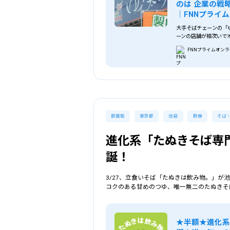
のは 企業の戦
｜FNNプライ
大手そばチェーンの「
ーンの店舗が相次いで
郎 函館鍛治店」。函
FNNプライムオン
菜かきあげそば」など
市民 20代）「そんな
26都道府県に226店
新業態
東京都
池袋
飲食
そば
進化系「たぬきそば専
誕！
3/27、立食いそば「たぬきは飲み物。」
詳細条件で探す
コクのある甘めのつゆ、唯一無二のたぬきそ
エリア
を選
★半額★進化系