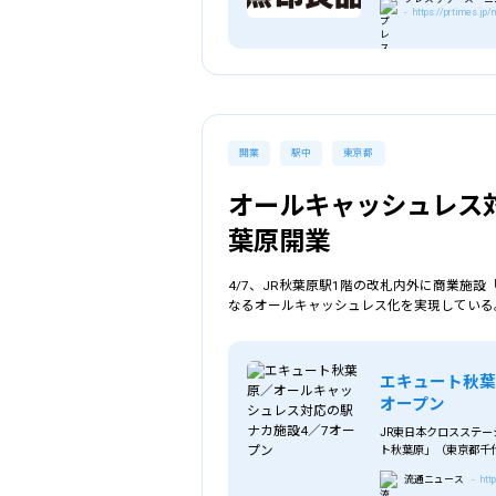
- https://prtimes.j
開業
駅中
東京都
オールキャッシュレス
葉原開業
4/7、JR秋葉原駅1階の改札内外に商業施
なるオールキャッシュレス化を実現している
エキュート秋葉
オープン
JR東日本クロスステー
ト秋葉原」（東京都千
観＞ JR「秋葉原
流通ニュース
- htt