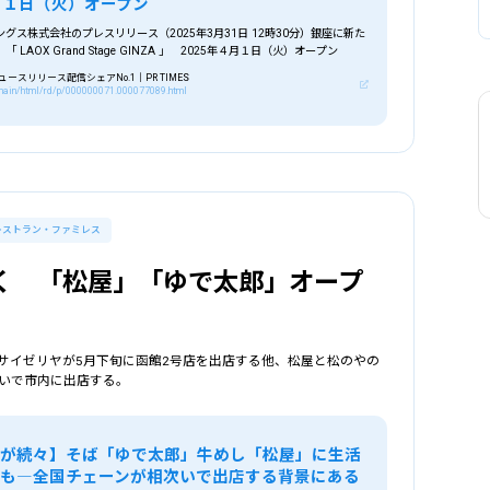
４月１日（火）オープン
グス株式会社のプレスリリース（2025年3月31日 12時30分）銀座に新た
LAOX Grand Stage GINZA 」 2025年４月１日（火）オープン
スリリース配信シェアNo.1｜PR TIMES
p/main/html/rd/p/000000071.000077089.html
レストラン・ファミレス
く 「松屋」「ゆで太郎」オープ
サイゼリヤが5月下旬に函館2号店を出店する他、松屋と松のやの
いで市内に出店する。
出が続々】そば「ゆで太郎」牛めし「松屋」に生活
も―全国チェーンが相次いで出店する背景にある