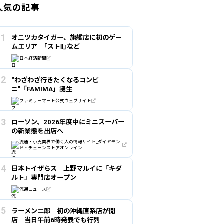
人気の記事
オニツカタイガー、旗艦店に初のゲー
ムエリア ｢ストⅡ｣など
日本経済新聞
“わざわざ行きたくなるコンビ
ニ”「FAMIMA」誕生
ファミリーマート公式ウェブサイト
ローソン、2026年度中にミニスーパー
の新業態を出店へ
流通・小売業界で働く人の情報サイト_ダイヤモン
ド・チェーンストアオンライン
日本トイザらス 上野マルイに「キダ
ルト」専門店オープン
流通ニュース
ラーメン二郎 初の沖縄直系店が開
店 当日午前6時発表でも行列