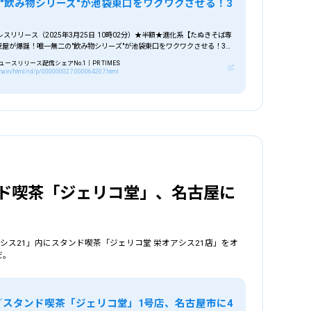
"飲み物シリーズ"が池袋東口をワクワクさせる！3
スリリース（2025年3月25日 10時02分）★半額★進化系【たぬきそば専
麦屋が爆誕！唯一無二の"飲み物シリーズ"が池袋東口をワクワクさせる！3月
この
スリリース配信シェアNo.1｜PR TIMES
p/main/html/rd/p/000000027.000064207.html
ンド喫茶「ジェリコ堂」、名古屋に
シス21」内にスタンド喫茶「ジェリコ堂 栄オアシス21店」をオ
だ。
／スタンド喫茶「ジェリコ堂」1号店、名古屋市に4