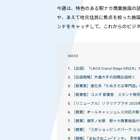
今週は、特色のある駅ナカ商業施設の
や、あえて地元住民に焦点を絞った施
ンドをキャッチして、これからのビジ
INDEX
1.
［出店］
「LAOX Grand Stage GINZ
2.
［出店戦略］
外食大手の函館出店続く 
3.
［新業態］
進化系「たぬきそば専門店」
4.
［新業態］
コメダ 新業態 スタンド喫
5.
［リニューアル］
ソラリアプラザ 202
6.
［開業］
オールキャッシュレス対応の駅
7.
［開業］
御茶ノ水駅 駅ナカ商業施設が5
8.
［開業］
「三井ショッピングパーク ら
9.
［戦略］
｢まねきねこ｣×｢ドンキ｣ 若