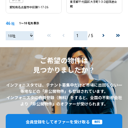
仲介業
東京都千代田区大手町1-3-2経団連会
館
愛知県名古屋市中区錦1-17-26
46
社
1〜10 社を表示
/ 5
20社
ご希望の物件は
見つかりましたか？
インフォニスタでは、テナント募集中だけど市場に出回らない一
等地などの「非公開物件」も登録されています。
インフォニスタに会員登録（無料）をすると、全国の不動産会社
より「非公開物件」のオファーが受けられます。
会員登録をしてオファーを受け取る
無料