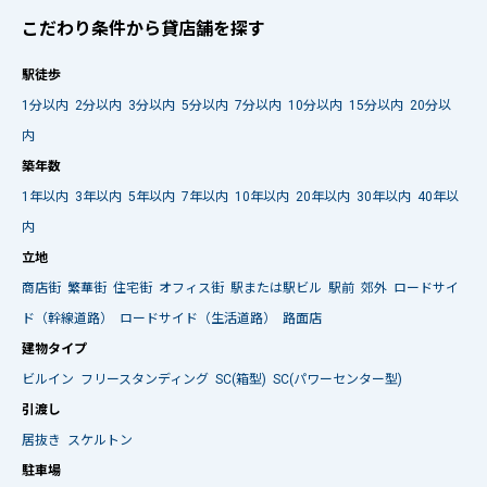
こだわり条件から貸店舗を探す
駅徒歩
1分以内
2分以内
3分以内
5分以内
7分以内
10分以内
15分以内
20分以
内
築年数
1年以内
3年以内
5年以内
7年以内
10年以内
20年以内
30年以内
40年以
内
立地
商店街
繁華街
住宅街
オフィス街
駅または駅ビル
駅前
郊外
ロードサイ
ド（幹線道路）
ロードサイド（生活道路）
路面店
建物タイプ
ビルイン
フリースタンディング
SC(箱型)
SC(パワーセンター型)
引渡し
居抜き
スケルトン
駐車場