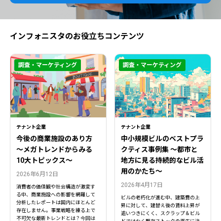
インフォニスタのお役立ちコンテンツ
調査・マーケティング
調査・マーケティング
テナント企業
テナント企業
今後の商業施設のあり方
中小規模ビルのベストプラ
〜メガトレンドからみる
クティス事例集 ～都市と
10大トピックス〜
地方に見る持続的なビル活
用のかたち～
2026年6月12日
2026年4月17日
消費者の価値観や社会構造が激変す
る中、商業施設への影響を網羅して
ビルの老朽化が進む中、建築費の上
分析したレポートは国内にほとんど
昇に対して、建替え後の賃料上昇が
存在しません。事業戦略を練る上で
追いつきにくく、スクラップ＆ビル
不可欠な最新トレンドとは？今回は