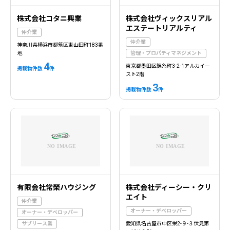
株式会社コタニ興業
株式会社ヴィックスリアル
エステートリアルティ
仲介業
仲介業
神奈川県横浜市都筑区東山田町183番
地
管理・プロパティマネジメント
4
東京都墨田区錦糸町3-2-1アルカイー
掲載物件数
件
スト2階
3
掲載物件数
件
有限会社常榮ハウジング
株式会社ディーシー・クリ
エイト
仲介業
オーナー・デベロッパー
オーナー・デベロッパー
サブリース業
愛知県名古屋市中区栄2-９-３伏見第