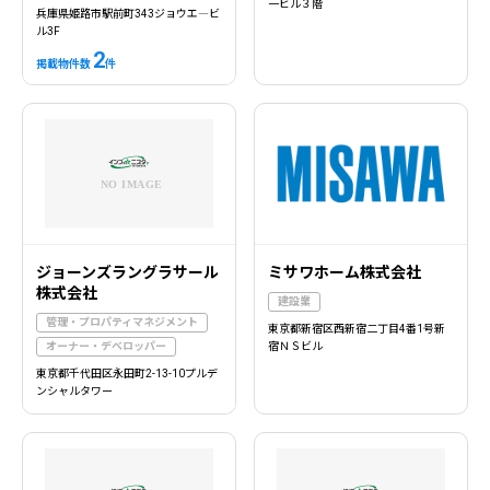
一ビル３階
兵庫県姫路市駅前町343ジョウエ―ビ
ル3F
2
掲載物件数
件
ジョーンズラングラサール
ミサワホーム株式会社
株式会社
建設業
管理・プロパティマネジメント
東京都新宿区西新宿二丁目4番1号新
オーナー・デベロッパー
宿ＮＳビル
東京都千代田区永田町2-13-10プルデ
ンシャルタワー