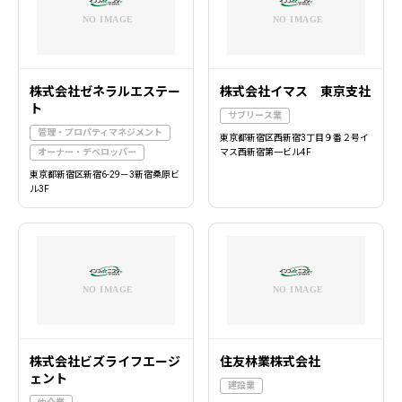
株式会社ゼネラルエステー
株式会社イマス 東京支社
ト
サブリース業
管理・プロパティマネジメント
東京都新宿区西新宿3丁目９番２号イ
オーナー・デベロッパー
マス西新宿第一ビル4F
東京都新宿区新宿6-29－3新宿桑原ビ
ル3F
株式会社ビズライフエージ
住友林業株式会社
ェント
建設業