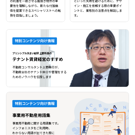
の利害を一致させる居抜き物件の重
といった失敗を避けるために、デザ
要性を理解しながら、新たな付加価
イン・施工を依頼する際の重要ポイ
値を提案できるスペシャリストへの転
ントと、業態別の注意点を解説しま
換を目指しましょう。
す。
特別コンテンツ向け情報
プリンシプル住まい総研 上野所長の
テナント賃貸経営のすすめ
不動産コンサルタント上野典行が、
不動産会社のテナント仲介や管理をする
ためのノウハウを伝授します
特別コンテンツ向け情報
事業用不動産用語集
事業用不動産に関する用語集です。
インフォニスタをご利用時、
わからない用語が出てきた際に