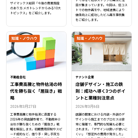
ドではなく既存ストックの再生に注
ザイマックス総研「今後の商業施設
目が集まっています。今回は、低コス
のあり方 メガトレンドからみる10大
トでの物件再生や、地域連携により
トピックス」をご紹介します。
価値向上に成功したビル再生事例集
をご紹介します。
知識・ノウハウ
知識・ノウハウ
不動産会社
テナント企業
工事費高騰と物件枯渇の時
店舗デザイン・施工の鉄
代を勝ち抜く「居抜き」戦
則：成功へ導く3つのポイ
略
ントと業種別注意点
2026年3月27日
2026年3月6日
工事費高騰と物件枯渇に直面する
店舗の開業における内装・外装のデ
2026年の貸店舗市場で、不動産仲介
ザインから施工までのプロセスは非
会社が勝ち抜くための「居抜き」戦
常に複雑で、専門的な知識も必要と
略を解説します。初期費用抑制やスピ
されます。「デザインは良いが使いに
ード成約など、借り手・貸し手双方
くい」「想定外の費用が発生した」