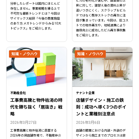
ビルの老朽化が進む中、建築費の上
分析したレポートは国内にほとんど
昇に対して、建替え後の賃料上昇が
存在しません。事業戦略を練る上で
追いつきにくく、スクラップ＆ビル
不可欠な最新トレンドとは？今回は
ドではなく既存ストックの再生に注
ザイマックス総研「今後の商業施設
目が集まっています。今回は、低コス
のあり方 メガトレンドからみる10大
トでの物件再生や、地域連携により
トピックス」をご紹介します。
価値向上に成功したビル再生事例集
をご紹介します。
知識・ノウハウ
知識・ノウハウ
不動産会社
テナント企業
工事費高騰と物件枯渇の時
店舗デザイン・施工の鉄
代を勝ち抜く「居抜き」戦
則：成功へ導く3つのポイ
略
ントと業種別注意点
2026年3月27日
2026年3月6日
工事費高騰と物件枯渇に直面する
店舗の開業における内装・外装のデ
2026年の貸店舗市場で、不動産仲介
ザインから施工までのプロセスは非