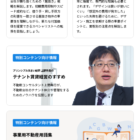
会社が勝ち抜くための「居抜き」戦
常に複雑で、専門的な知識も必要と
略を解説します。初期費用抑制やスピ
されます。「デザインは良いが使いに
ード成約など、借り手・貸し手双方
くい」「想定外の費用が発生した」
の利害を一致させる居抜き物件の重
といった失敗を避けるために、デザ
要性を理解しながら、新たな付加価
イン・施工を依頼する際の重要ポイ
値を提案できるスペシャリストへの転
ントと、業態別の注意点を解説しま
換を目指しましょう。
す。
特別コンテンツ向け情報
プリンシプル住まい総研 上野所長の
テナント賃貸経営のすすめ
不動産コンサルタント上野典行が、
不動産会社のテナント仲介や管理をする
ためのノウハウを伝授します
特別コンテンツ向け情報
事業用不動産用語集