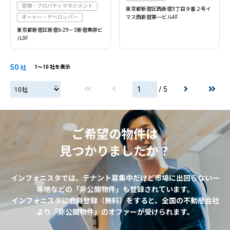
管理・プロパティマネジメント
東京都新宿区西新宿3丁目９番２号イ
オーナー・デベロッパー
マス西新宿第一ビル4F
東京都新宿区新宿6-29－3新宿桑原ビ
ル3F
50
社
1〜10 社を表示
/ 5
20社
ご希望の物件は
見つかりましたか？
インフォニスタでは、テナント募集中だけど市場に出回らない一
等地などの「非公開物件」も登録されています。
インフォニスタに会員登録（無料）をすると、全国の不動産会社
より「非公開物件」のオファーが受けられます。