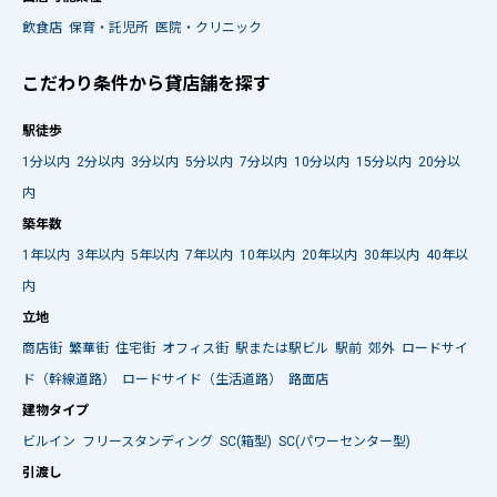
飲食店
保育・託児所
医院・クリニック
こだわり条件から貸店舗を探す
駅徒歩
1分以内
2分以内
3分以内
5分以内
7分以内
10分以内
15分以内
20分以
内
築年数
1年以内
3年以内
5年以内
7年以内
10年以内
20年以内
30年以内
40年以
内
立地
商店街
繁華街
住宅街
オフィス街
駅または駅ビル
駅前
郊外
ロードサイ
ド（幹線道路）
ロードサイド（生活道路）
路面店
建物タイプ
ビルイン
フリースタンディング
SC(箱型)
SC(パワーセンター型)
引渡し