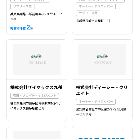
サブリース業
オーナー・デベロッパー
サブリース業
兵庫県姫路市駅前町343ジョウエ―ビ
ル3F
長崎県長崎市金屋町1-17
2
掲載物件数
件
株式会社ザイマックス九州
株式会社ディーシー・クリ
エイト
管理・プロパティマネジメント
オーナー・デベロッパー
福岡県福岡市博多区博多駅前4-2-1ザ
イマックス博多駅前ビル
愛知県名古屋市中区栄2-９-３伏見第
一ビル３階