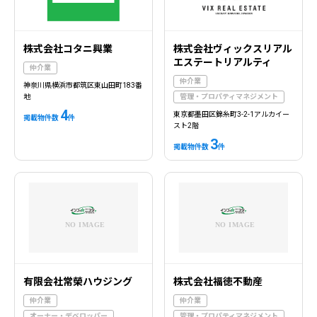
株式会社コタニ興業
株式会社ヴィックスリアル
エステートリアルティ
仲介業
仲介業
神奈川県横浜市都筑区東山田町183番
地
管理・プロパティマネジメント
4
東京都墨田区錦糸町3-2-1アルカイー
掲載物件数
件
スト2階
3
掲載物件数
件
有限会社常榮ハウジング
株式会社福徳不動産
仲介業
仲介業
オーナー・デベロッパー
管理・プロパティマネジメント