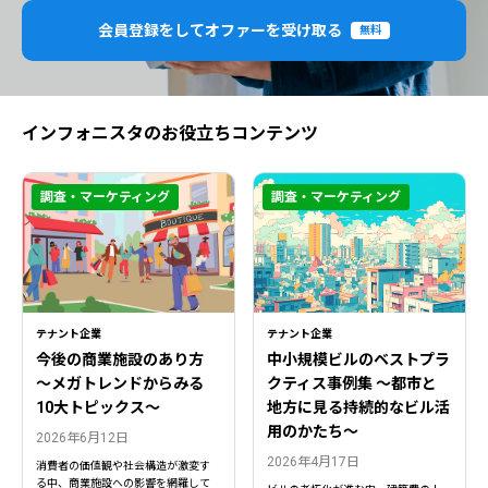
会員登録をしてオファーを受け取る
無料
インフォニスタのお役立ちコンテンツ
調査・マーケティング
調査・マーケティング
テナント企業
テナント企業
今後の商業施設のあり方
中小規模ビルのベストプラ
〜メガトレンドからみる
クティス事例集 ～都市と
10大トピックス〜
地方に見る持続的なビル活
用のかたち～
2026年6月12日
2026年4月17日
消費者の価値観や社会構造が激変す
る中、商業施設への影響を網羅して