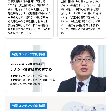
工事費高騰と物件枯渇に直面する
店舗の開業における内装・外装のデ
2026年の貸店舗市場で、不動産仲介
ザインから施工までのプロセスは非
会社が勝ち抜くための「居抜き」戦
常に複雑で、専門的な知識も必要と
略を解説します。初期費用抑制やスピ
されます。「デザインは良いが使いに
ード成約など、借り手・貸し手双方
くい」「想定外の費用が発生した」
の利害を一致させる居抜き物件の重
といった失敗を避けるために、デザ
要性を理解しながら、新たな付加価
イン・施工を依頼する際の重要ポイ
値を提案できるスペシャリストへの転
ントと、業態別の注意点を解説しま
換を目指しましょう。
す。
特別コンテンツ向け情報
プリンシプル住まい総研 上野所長の
テナント賃貸経営のすすめ
不動産コンサルタント上野典行が、
不動産会社のテナント仲介や管理をする
ためのノウハウを伝授します
特別コンテンツ向け情報