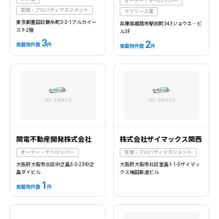
オーナー・デベロッパー
管理・プロパティマネジメント
サブリース業
東京都墨田区錦糸町3-2-1アルカイー
兵庫県姫路市駅前町343ジョウエ―ビ
スト2階
ル3F
3
2
掲載物件数
件
掲載物件数
件
関電不動産開発株式会社
株式会社ザイマックス関西
オーナー・デベロッパー
管理・プロパティマネジメント
大阪府大阪市北区中之島3-3-23中之
大阪府大阪市北区堂島1-1-5ザイマッ
島ダイビル
クス梅田新道ビル
1
掲載物件数
件