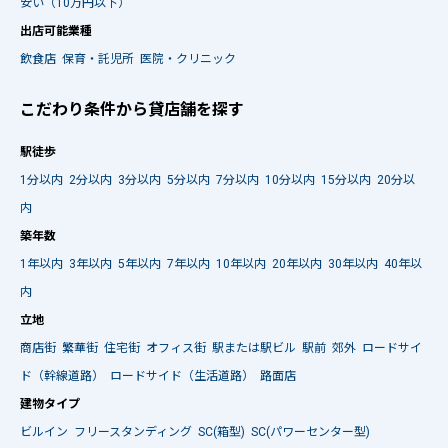
安い（10万円以下）
出店可能業種
飲食店
保育・託児所
医院・クリニック
こだわり条件から貸店舗を探す
駅徒歩
1分以内
2分以内
3分以内
5分以内
7分以内
10分以内
15分以内
20分以
内
築年数
1年以内
3年以内
5年以内
7年以内
10年以内
20年以内
30年以内
40年以
内
立地
商店街
繁華街
住宅街
オフィス街
駅または駅ビル
駅前
郊外
ロードサイ
ド（幹線道路）
ロードサイド（生活道路）
路面店
建物タイプ
ビルイン
フリースタンディング
SC(箱型)
SC(パワーセンター型)