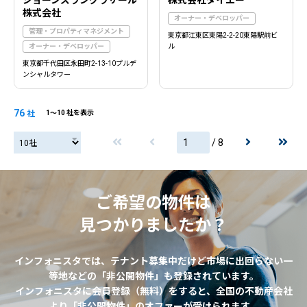
株式会社
オーナー・デベロッパー
管理・プロパティマネジメント
東京都江東区東陽2-2-20東陽駅前ビ
オーナー・デベロッパー
ル
東京都千代田区永田町2-13-10プルデ
ンシャルタワー
76
社
1〜10 社を表示
/ 8
20社
ご希望の物件は
見つかりましたか？
インフォニスタでは、テナント募集中だけど市場に出回らない一
等地などの「非公開物件」も登録されています。
インフォニスタに会員登録（無料）をすると、全国の不動産会社
より「非公開物件」のオファーが受けられます。