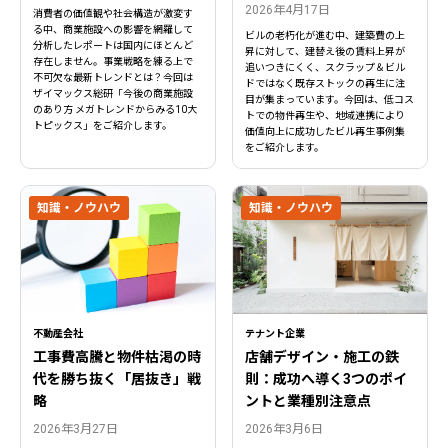
2026年4月17日
消費者の価値観や社会構造が激変す
る中、商業施設への影響を網羅して
ビルの老朽化が進む中、建築費の上
分析したレポートは国内にほとんど
昇に対して、建替え後の賃料上昇が
存在しません。事業戦略を練る上で
追いつきにくく、スクラップ＆ビル
不可欠な最新トレンドとは？今回は
ドではなく既存ストックの再生に注
ザイマックス総研「今後の商業施設
目が集まっています。今回は、低コス
のあり方 メガトレンドからみる10大
トでの物件再生や、地域連携により
トピックス」をご紹介します。
価値向上に成功したビル再生事例集
をご紹介します。
知識・ノウハウ
知識・ノウハウ
不動産会社
テナント企業
工事費高騰と物件枯渇の時
店舗デザイン・施工の鉄
代を勝ち抜く「居抜き」戦
則：成功へ導く3つのポイ
略
ントと業種別注意点
2026年3月27日
2026年3月6日