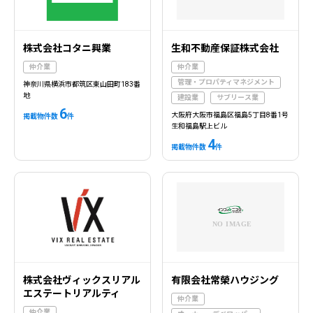
株式会社コタニ興業
生和不動産保証株式会社
仲介業
仲介業
管理・プロパティマネジメント
神奈川県横浜市都筑区東山田町183番
地
建設業
サブリース業
6
大阪府大阪市福島区福島5丁目8番1号
掲載物件数
件
生和福島駅上ビル
4
掲載物件数
件
株式会社ヴィックスリアル
有限会社常榮ハウジング
エステートリアルティ
仲介業
仲介業