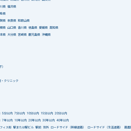
川県
福井県
阜県
賀県
奈良県
和歌山県
根県
山口県
香川県
徳島県
愛媛県
高知県
本県
大分県
宮崎県
鹿児島県
沖縄県
下）
院・クリニック
内
5分以内
7分以内
10分以内
15分以内
20分以内
内
7年以内
10年以内
20年以内
30年以内
40年以内
フィス街
駅または駅ビル
駅前
郊外
ロードサイド（幹線道路）
ロードサイド（生活道路）
路面