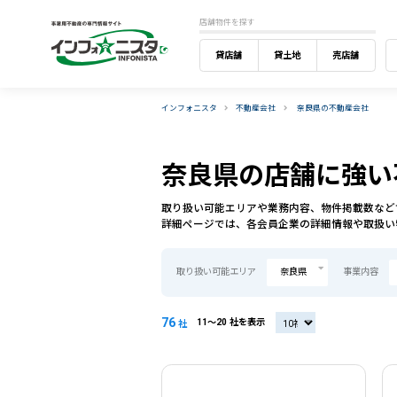
店舗物件を探す
貸店舗
貸土地
売店舗
インフォニスタ
不動産会社
奈良県の不動産会社
奈良県の店舗に強い
取り扱い可能エリアや業務内容、物件掲載数など
詳細ページでは、各会員企業の詳細情報や取扱い
取り扱い可能エリア
奈良県
事業内容
76
11〜20 社を表示
20社
社