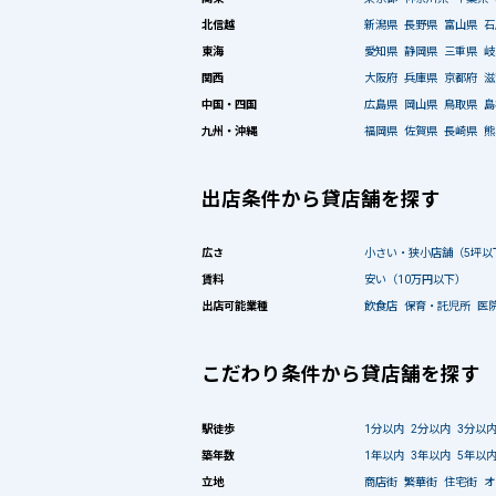
北信越
新潟県
長野県
富山県
石
東海
愛知県
静岡県
三重県
岐
関西
大阪府
兵庫県
京都府
滋
中国・四国
広島県
岡山県
鳥取県
島
九州・沖縄
福岡県
佐賀県
長崎県
熊
出店条件から貸店舗を探す
広さ
小さい・狭小店舗（5坪以
賃料
安い（10万円以下）
出店可能業種
飲食店
保育・託児所
医
こだわり条件から貸店舗を探す
駅徒歩
1分以内
2分以内
3分以
築年数
1年以内
3年以内
5年以
立地
商店街
繁華街
住宅街
オ