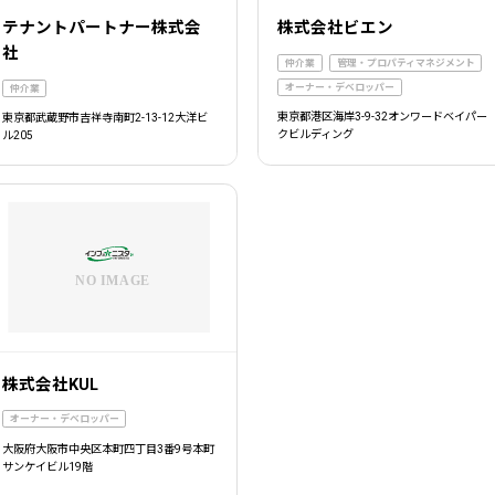
テナントパートナー株式会
株式会社ビエン
社
仲介業
管理・プロパティマネジメント
オーナー・デベロッパー
仲介業
東京都港区海岸3-9-32オンワードベイパー
東京都武蔵野市吉祥寺南町2-13-12大洋ビ
クビルディング
ル205
株式会社KUL
オーナー・デベロッパー
大阪府大阪市中央区本町四丁目3番9号本町
サンケイビル19階