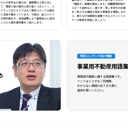
舗市場で、不動産仲介会社が勝ち抜くための
ビルの老朽化が進む中、建築費の上昇に対し
「居抜き」戦略を解説します。初期費用抑制や
て、建替え後の賃料上昇が追いつきにくく、ス
スピード成約など、借り手・貸し手双方の利害
クラップ＆ビルドではなく既存ストックの再生
を一致させる居抜き物件の重要性を理解しなが
に注目が集まっています。今回は、低コストで
ら、新たな付加価値を提案できるスペシャリス
の物件再生や、地域連携により価値向上に成功
トへの転換を目指しましょう。
したビル再生事例集をご紹介します。
特別コンテンツ向け情報
事業用不動産用語
め
事業用不動産に関する用語集です。
インフォニスタをご利用時、
わからない用語が出てきた際に
是非お使いください。