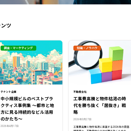
テンツ
調査・マーケティング
知識・ノウハウ
テナント企業
不動産会社
閉じる
中小規模ビルのベストプラ
工事費高騰と物件枯渇の時
クティス事例集 ～都市と地
代を勝ち抜く「居抜き」戦
方に見る持続的なビル活用
略
のかたち～
2026年3月27日
2026年4月17日
工事費高騰と物件枯渇に直面する2026年の貸店