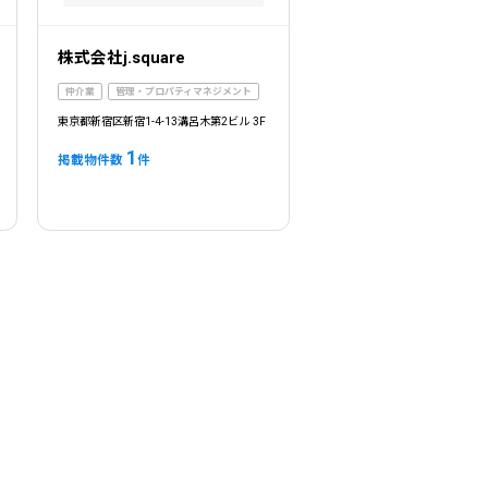
株式会社j.square
仲介業
管理・プロパティマネジメント
東京都新宿区新宿1-4-13溝呂木第2ビル 3F
1
掲載物件数
件