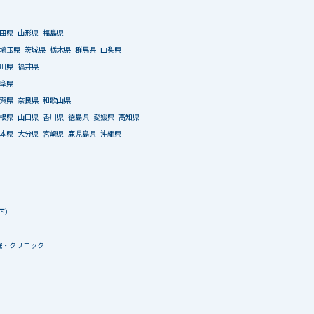
田県
山形県
福島県
埼玉県
茨城県
栃木県
群馬県
山梨県
川県
福井県
阜県
賀県
奈良県
和歌山県
根県
山口県
香川県
徳島県
愛媛県
高知県
本県
大分県
宮崎県
鹿児島県
沖縄県
下）
院・クリニック