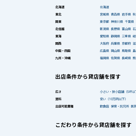
北海道
北海道
東北
宮城県
青森県
岩手県
秋
関東
東京都
神奈川県
千葉県
北信越
新潟県
長野県
富山県
石
東海
愛知県
静岡県
三重県
岐
関西
大阪府
兵庫県
京都府
滋
中国・四国
広島県
岡山県
鳥取県
島
九州・沖縄
福岡県
佐賀県
長崎県
熊
出店条件から貸店舗を探す
広さ
小さい・狭小店舗（5坪以
賃料
安い（10万円以下）
出店可能業種
飲食店
保育・託児所
医
こだわり条件から貸店舗を探す