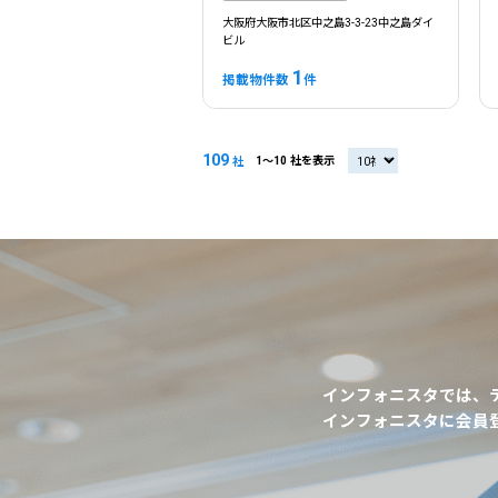
大阪府大阪市北区中之島3-3-23中之島ダイ
ビル
1
掲載物件数
件
109
1〜10 社を表示
20社
社
インフォニスタでは、
インフォニスタに会員