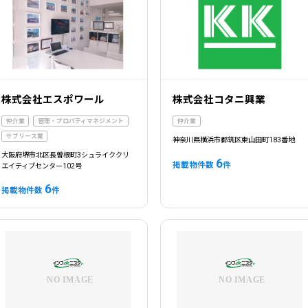
株式会社エスポワール
株式会社コタニ興業
仲介業
管理・プロパティマネジメント
仲介業
サブリース業
神奈川県横浜市都筑区東山田町183番地
大阪府堺市北区長曽根町3シュライククリ
6
掲載物件数
件
エイティブセンター102号
6
掲載物件数
件