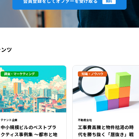
会員登録をしてオファーを受け取る
無料
テンツ
調査・マーケティング
知識・ノウハウ
閉じる
テナント企業
不動産会社
中小規模ビルのベストプラ
工事費高騰と物件枯渇の時
クティス事例集 ～都市と地
代を勝ち抜く「居抜き」戦