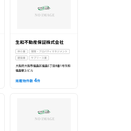
生和不動産保証株式会社
仲介業
管理・プロパティマネジメント
建設業
サブリース業
大阪府大阪市福島区福島5丁目8番1号生和
福島駅上ビル
4
掲載物件数
件