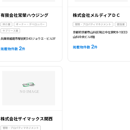
有限会社常榮ハウジング
株式会社メルディアＤＣ
仲介業
オーナー・デベロッパー
管理・プロパティマネジメント
建設業
サブリース業
京都府京都市山科区椥辻中在家町8-1SEED
山科中央ビル8階
兵庫県姫路市駅前町343ジョウエ―ビル3F
2
掲載物件数
件
2
掲載物件数
件
株式会社ザイマックス関西
管理・プロパティマネジメント