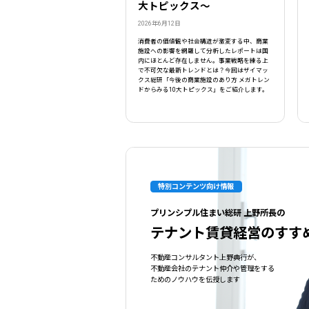
大トピックス〜
2026年6月12日
消費者の価値観や社会構造が激変する中、商業
施設への影響を網羅して分析したレポートは国
内にほとんど存在しません。事業戦略を練る上
で不可欠な最新トレンドとは？今回はザイマッ
クス総研「今後の商業施設のあり方 メガトレン
ドからみる10大トピックス」をご紹介します。
特別コンテンツ向け情報
プリンシプル住まい総研 上野所長の
テナント賃貸経営のすす
不動産コンサルタント上野典行が、
不動産会社のテナント仲介や管理をする
ためのノウハウを伝授します