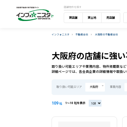
店舗物件を探す
貸店舗
貸土地
売店舗
インフォニスタ
不動産会社
大阪府の不動産会社
大阪府の店舗に強い
取り扱い可能エリアや業務内容、物件掲載数など
詳細ページでは、各会員企業の詳細情報や取扱い
取り扱い可能エリア
大阪府
事業内容
109
1〜10 社を表示
20社
社