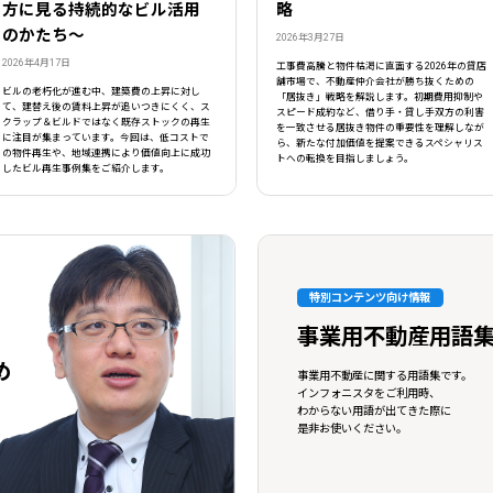
方に見る持続的なビル活用
略
のかたち～
2026年3月27日
2026年4月17日
工事費高騰と物件枯渇に直面する2026年の貸店
舗市場で、不動産仲介会社が勝ち抜くための
ビルの老朽化が進む中、建築費の上昇に対し
「居抜き」戦略を解説します。初期費用抑制や
て、建替え後の賃料上昇が追いつきにくく、ス
スピード成約など、借り手・貸し手双方の利害
クラップ＆ビルドではなく既存ストックの再生
を一致させる居抜き物件の重要性を理解しなが
に注目が集まっています。今回は、低コストで
ら、新たな付加価値を提案できるスペシャリス
の物件再生や、地域連携により価値向上に成功
トへの転換を目指しましょう。
したビル再生事例集をご紹介します。
特別コンテンツ向け情報
事業用不動産用語
め
事業用不動産に関する用語集です。
インフォニスタをご利用時、
わからない用語が出てきた際に
是非お使いください。