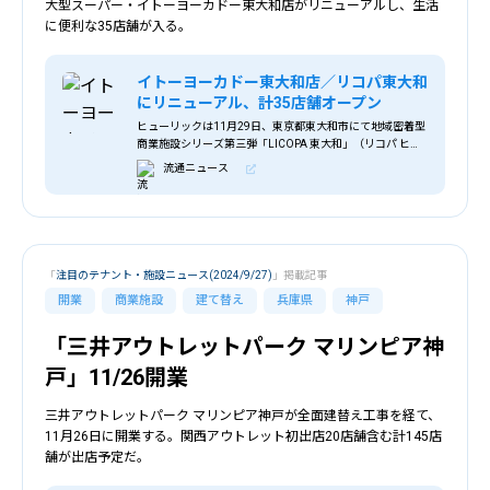
大型スーパー・イトーヨーカドー東大和店がリニューアルし、生活
に便利な35店舗が入る。
イトーヨーカドー東大和店／リコパ東大和
にリニューアル、計35店舗オープン
ヒューリックは11月29日、東京都東大和市にて地域密着型
商業施設シリーズ第三弾「LICOPA 東大和」（リコパ ヒガ
シヤマト）の第一期施設となるメゾン棟をオープンする。
流通ニュース
＜リコパ東大和＞ 「LICOP
「
注目のテナント・施設ニュース(2024/9/27)
」掲載記事
開業
商業施設
建て替え
兵庫県
神戸
「三井アウトレットパーク マリンピア神
戸」11/26開業
三井アウトレットパーク マリンピア神戸が全面建替え工事を経て、
11月26日に開業する。関西アウトレット初出店20店舗含む計145店
舗が出店予定だ。