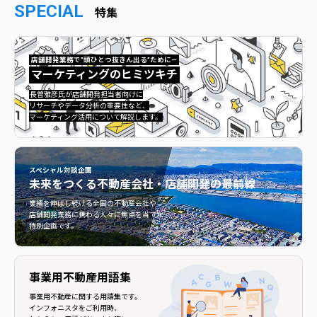
SPECIAL
特集
店舗開発業務で”頭ひとつ抜きん出る”ために—
マーケティングのヒミツキチ
マーケティングのヒミツキチ">
長曽雅彦氏が店舗開発担当者向けに
リサーチやデータ分析の重要性など、
マーケティング活用について解説します。
スペシャル対談企画
未来をつくる
不動産会社・店舗開発の最前線
不動産会社・店舗開発の最前線">
業績を伸ばし続ける全国の不動産会社や
店舗開発業務に携わる人々に焦点を当てた
特別企画です。
事業用不動産用語集
事業用不動産に関する用語集です。
インフォニスタをご利用時、