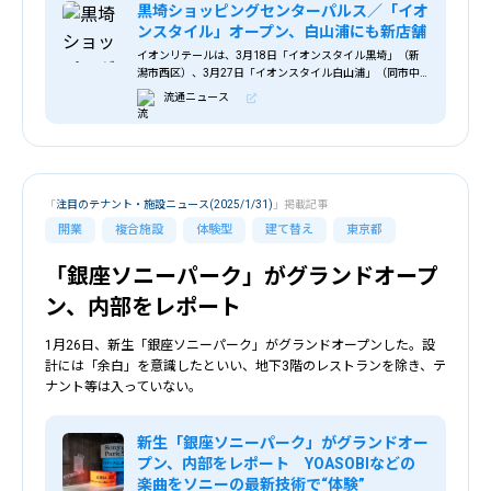
黒埼ショッピングセンターパルス／「イオ
ンスタイル」オープン、白山浦にも新店舗
イオンリテールは、3月18日「イオンスタイル黒埼」（新
潟市西区）、3月27日「イオンスタイル白山浦」（同市中
央区）をオープンする。 ＜イオンスタイル黒埼＞ 同社は現
流通ニュース
在、新潟県内で総合スーパーのほか、食
「
注目のテナント・施設ニュース(2025/1/31)
」掲載記事
開業
複合施設
体験型
建て替え
東京都
「銀座ソニーパーク」がグランドオープ
ン、内部をレポート
1月26日、新生「銀座ソニーパーク」がグランドオープンした。設
計には「余白」を意識したといい、地下3階のレストランを除き、テ
ナント等は入っていない。
新生「銀座ソニーパーク」がグランドオー
プン、内部をレポート YOASOBIなどの
楽曲をソニーの最新技術で“体験”