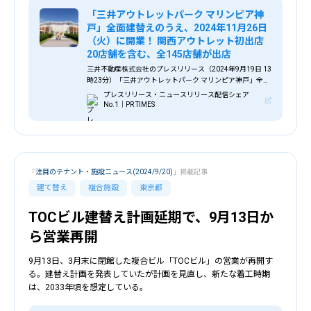
「三井アウトレットパーク マリンピア神
戸」全面建替えのうえ、2024年11月26日
（火）に開業！ 関西アウトレット初出店
20店舗を含む、全145店舗が出店
三井不動産株式会社のプレスリリース（2024年9月19日 13
時23分）「三井アウトレットパーク マリンピア神戸」全面
建替えのうえ、2024年11月26日（火）に開業！ 関西アウ
プレスリリース・ニュースリリース配信シェア
トレット初出店20店舗を含む、全145店舗が出店
No.1｜PR TIMES
「
注目のテナント・施設ニュース(2024/9/20)
」掲載記事
建て替え
複合施設
東京都
TOCビル建替え計画延期で、9月13日か
ら営業再開
9月13日、3月末に閉館した複合ビル「TOCビル」の営業が再開す
る。建替え計画を発表していたが計画を見直し、新たな着工時期
は、2033年頃を想定している。