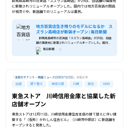
群馬県高崎市の百貨店「スズラン高崎店」が29日、旧店舗の隣接地
に新築されリニューアルオープンした。国内では地方百貨店の閉店
が相次ぐ中、新店舗でのリニューアルは異例。
地方百貨店生き残りのモデルになるか ス
ズラン高崎店が新装オープン | 毎日新聞
群馬県高崎市の百貨店「スズラン高崎店」が29日、旧店
舗の隣接地に新築されリニューアルオープンした。国内で
は地方百貨店の閉店が相次ぐ中、新店舗でのリニューアル
毎日新聞
は異例。同店関係者は「地方百貨店の生き残りのモデルケ
ースにしたい」と話す。
「
注目のテナント・施設ニュース(2023/12/22)
」掲載記事
出店
建て替え
神奈川県
川崎
総合
GMS
東急ストア 川崎信用金庫と協業した新
店舗オープン
東急ストアは12月11日、川崎信用金庫住吉支店の建て替えに伴い建
築する「（仮称）かわしん住吉ビル」（川崎市中原区）に新店舗を
オープンすると発表した。