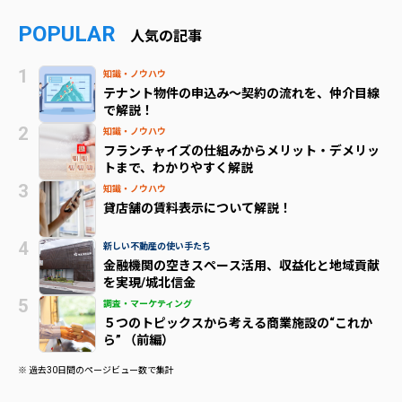
POPULAR
人気の記事
知識・ノウハウ
テナント物件の申込み～契約の流れを、仲介目線
で解説！
知識・ノウハウ
フランチャイズの仕組みからメリット・デメリッ
トまで、わかりやすく解説
知識・ノウハウ
貸店舗の賃料表示について解説！
新しい不動産の使い手たち
金融機関の空きスペース活用、収益化と地域貢献
を実現/城北信金
調査・マーケティング
５つのトピックスから考える商業施設の“これか
ら” （前編）
※ 過去30日間のページビュー数で集計