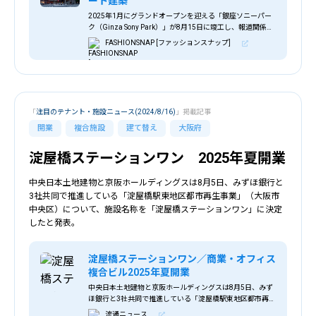
ート建築
2025年1月にグランドオープンを迎える「銀座ソニーパー
ク（Ginza Sony Park）」が8月15日に竣工し、報道関係者
に披露された。
FASHIONSNAP [ファッションスナップ]
「
注目のテナント・施設ニュース(2024/8/16)
」掲載記事
開業
複合施設
建て替え
大阪府
淀屋橋ステーションワン 2025年夏開業
中央日本土地建物と京阪ホールディングスは8月5日、みずほ銀行と
3社共同で推進している「淀屋橋駅東地区都市再生事業」（大阪市
中央区）について、施設名称を「淀屋橋ステーションワン」に決定
したと発表。
淀屋橋ステーションワン／商業・オフィス
複合ビル2025年夏開業
中央日本土地建物と京阪ホールディングスは8月5日、みず
ほ銀行と3社共同で推進している「淀屋橋駅東地区都市再生
事業」（大阪市中央区）について、施設名称を「淀屋橋ス
流通ニュース