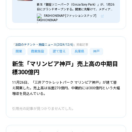
新生「銀座ソニーパーク（Ginza Sony Park）」が、1月26
日にグランドオープンする。開業に先駆けて、メディア向
けの先行内覧会を開催した。
FASHIONSNAP [ファッションスナップ]
「
注目のテナント・施設ニュース(2024/12/6)
」掲載記事
開業
商業施設
建て替え
兵庫県
神戸
新生「マリンピア神戸」売上高の中期目
標300億円
11月26日、「三井アウトレットパーク マリンピア神戸」が建て替
え開業した。売上高は当面270億円、中期的には300億円という大幅
増収を見込んでいる。
引用元の記事が見つかりませんでした。