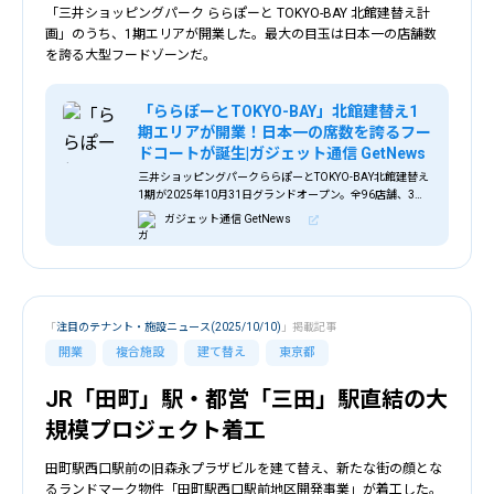
「三井ショッピングパーク ららぽーと TOKYO-BAY 北館建替え計
画」のうち、1期エリアが開業した。最大の目玉は日本一の店舗数
を誇る大型フードゾーンだ。
「ららぽーとTOKYO-BAY」北館建替え1
期エリアが開業！日本一の席数を誇るフー
ドコートが誕生|ガジェット通信 GetNews
三井ショッピングパークららぽーとTOKYO-BAY北館建替え
1期が2025年10月31日グランドオープン。全96店舗、3階
に38店の大型フードゾーンを擁し、北館新設1,400席を含
ガジェット通信 GetNews
む総席数2,500席の日本一のフードコートが誕生。新川優愛
やふなっしーらが登場、南船橋駅徒歩約5分。
「
注目のテナント・施設ニュース(2025/10/10)
」掲載記事
開業
複合施設
建て替え
東京都
JR「田町」駅・都営「三田」駅直結の大
規模プロジェクト着工
田町駅西口駅前の旧森永プラザビルを建て替え、新たな街の顔とな
るランドマーク物件「田町駅西口駅前地区開発事業」が着工した。