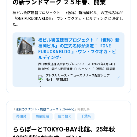
の新ランドマーク ２５年春、開業
福ビル街区建替プロジェクト「（仮称）新福岡ビル」の正式名称が
『ONE FUKUOKA BLDG.』-ワン・フクオカ・ビルディング-に決定し
た。
福ビル街区建替プロジェクト「（仮称）新
福岡ビル」の正式名称が決定！『ONE
FUKUOKA BLDG.』-ワン・フクオカ・ビ
ルディング-
西日本鉄道株式会社のプレスリリース（2024年4月24日 11
時16分）福ビル街区建替プロジェクト「（仮称）新福岡ビ
ル」の正式名称が決定！『ONE FUKUOKA BLDG.』-ワ
プレスリリース・ニュースリリース配信シェア
ン・フクオカ・ビルディング-
No.1｜PR TIMES
「
注目のテナント・施設ニュース(2024/4/5)
」掲載記事
再開発
商業施設
建て替え
千葉県
ららぽーとTOKYO-BAY北館、25年秋