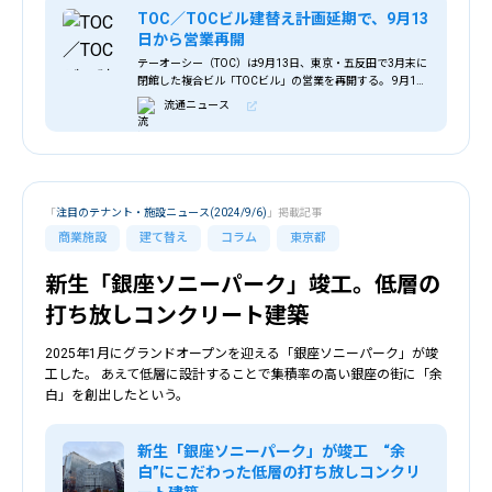
TOC／TOCビル建替え計画延期で、9月13
日から営業再開
テーオーシー（TOC）は9月13日、東京・五反田で3月末に
閉館した複合ビル「TOCビル」の営業を再開する。 9月13
日、14日、15日、「TOCプレ徳の市」を開催し、地下1
流通ニュース
階、1階、4階、9階、12階
「
注目のテナント・施設ニュース(2024/9/6)
」掲載記事
商業施設
建て替え
コラム
東京都
新生「銀座ソニーパーク」竣工。低層の
打ち放しコンクリート建築
2025年1月にグランドオープンを迎える「銀座ソニーパーク」が竣
工した。 あえて低層に設計することで集積率の高い銀座の街に「余
白」を創出したという。
新生「銀座ソニーパーク」が竣工 “余
白”にこだわった低層の打ち放しコンクリ