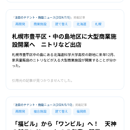
「
注目のテナント・施設ニュース(2024/7/5)
」掲載記事
再開発
商業施設
建て替え
北海道
札幌
札幌市豊平区・中の島地区に大型商業施
設開業へ ニトリなど出店
札幌市豊平区中の島にある北海道科学大学高校の跡地に来年12月、
家具量販店のニトリなどが入る大型商業施設が開業することが分か
った。
引用元の記事が見つかりませんでした。
「
注目のテナント・施設ニュース(2024/5/10)
」掲載記事
再開発
複合施設
建て替え
福岡県
「福ビル」から「ワンビル」へ！ 天神