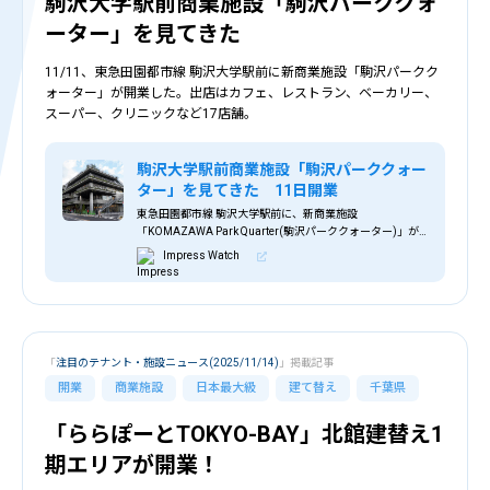
駒沢大学駅前商業施設「駒沢パーククォ
ーター」を見てきた
11/11、東急田園都市線 駒沢大学駅前に新商業施設「駒沢パークク
ォーター」が開業した。出店はカフェ、レストラン、ベーカリー、
スーパー、クリニックなど17店舗。
駒沢大学駅前商業施設「駒沢パーククォー
ター」を見てきた 11日開業
東急田園都市線 駒沢大学駅前に、新商業施設
「KOMAZAWA Park Quarter(駒沢パーククォーター)」が
11月11日にオープンする。運営会社のイマックスは開業に
Impress Watch
先駆け、内覧会を実施した。
「
注目のテナント・施設ニュース(2025/11/14)
」掲載記事
開業
商業施設
日本最大級
建て替え
千葉県
「ららぽーとTOKYO-BAY」北館建替え1
期エリアが開業！