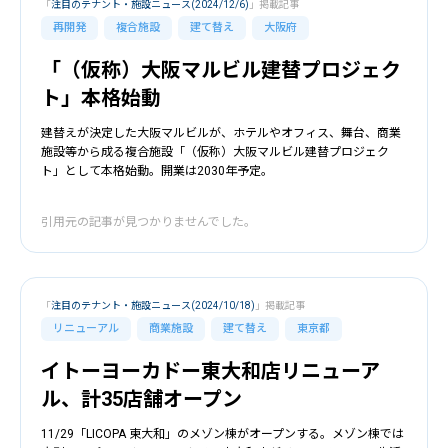
「
注目のテナント・施設ニュース(2024/12/6)
」掲載記事
再開発
複合施設
建て替え
大阪府
「（仮称）大阪マルビル建替プロジェク
ト」本格始動
建替えが決定した大阪マルビルが、ホテルやオフィス、舞台、商業
施設等から成る複合施設「（仮称）大阪マルビル建替プロジェク
ト」として本格始動。開業は2030年予定。
引用元の記事が見つかりませんでした。
「
注目のテナント・施設ニュース(2024/10/18)
」掲載記事
リニューアル
商業施設
建て替え
東京都
イトーヨーカドー東大和店リニューア
ル、計35店舗オープン
11/29「LICOPA 東大和」のメゾン棟がオープンする。メゾン棟では