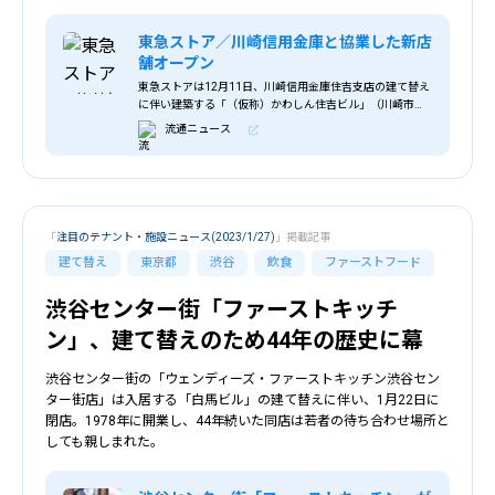
東急ストア／川崎信用金庫と協業した新店
舗オープン
東急ストアは12月11日、川崎信用金庫住吉支店の建て替え
に伴い建築する「（仮称）かわしん住吉ビル」（川崎市中
原区）に新店舗をオープンすると発表した。 ＜川崎信用金
流通ニュース
庫と協業した新店舗＞ 「（仮称）かわし
「
注目のテナント・施設ニュース(2023/1/27)
」掲載記事
建て替え
東京都
渋谷
飲食
ファーストフード
渋谷センター街「ファーストキッチ
ン」、建て替えのため44年の歴史に幕
渋谷センター街の「ウェンディーズ・ファーストキッチン渋谷セン
ター街店」は入居する「白馬ビル」の建て替えに伴い、1月22日に
閉店。1978年に開業し、44年続いた同店は若者の待ち合わせ場所と
しても親しまれた。