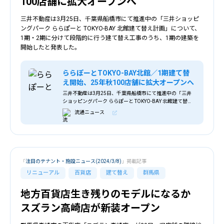
100店舗に拡大オープンへ
三井不動産は3月25日、千葉県船橋市にて推進中の「三井ショッピ
ングパーク ららぽーと TOKYO-BAY 北館建て替え計画」について、
1期・2期に分けて段階的に行う建て替え工事のうち、1期の建築を
開始したと発表した。
ららぽーとTOKYO-BAY北館／1期建て替
え開始、25年秋100店舗に拡大オープンへ
三井不動産は3月25日、千葉県船橋市にて推進中の「三井
ショッピングパーク ららぽーと TOKYO-BAY 北館建て替え
計画」について、1期・2期に分けて段階的に行う建て替え
流通ニュース
工事のうち、1期の建築を開始
「
注目のテナント・施設ニュース(2024/3/8)
」掲載記事
リニューアル
百貨店
建て替え
群馬県
地方百貨店生き残りのモデルになるか
スズラン高崎店が新装オープン