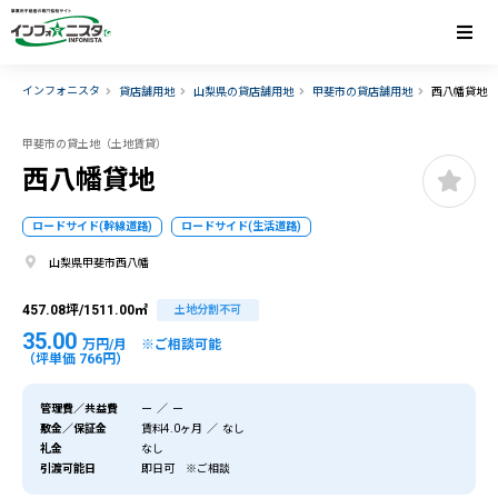
インフォニスタ
貸店舗用地
山梨県の貸店舗用地
甲斐市の貸店舗用地
西八幡貸地
甲斐市の貸土地（土地賃貸）
西八幡貸地
ロードサイド(幹線道路)
ロードサイド(生活道路)
山梨県甲斐市西八幡
457.08坪/1511.00㎡
土地分割不可
35.00
万円/月
※ご相談可能
（坪単価 766円）
管理費／共益費
ー ／ ー
敷金／保証金
賃料4.0ヶ月 ／ なし
礼金
なし
引渡可能日
即日可 ※ご相談