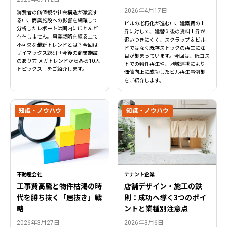
2026年4月17日
消費者の価値観や社会構造が激変す
る中、商業施設への影響を網羅して
ビルの老朽化が進む中、建築費の上
分析したレポートは国内にほとんど
昇に対して、建替え後の賃料上昇が
存在しません。事業戦略を練る上で
追いつきにくく、スクラップ＆ビル
不可欠な最新トレンドとは？今回は
ドではなく既存ストックの再生に注
ザイマックス総研「今後の商業施設
目が集まっています。今回は、低コス
のあり方 メガトレンドからみる10大
トでの物件再生や、地域連携により
トピックス」をご紹介します。
価値向上に成功したビル再生事例集
をご紹介します。
知識・ノウハウ
知識・ノウハウ
不動産会社
テナント企業
工事費高騰と物件枯渇の時
店舗デザイン・施工の鉄
代を勝ち抜く「居抜き」戦
則：成功へ導く3つのポイ
略
ントと業種別注意点
2026年3月27日
2026年3月6日