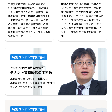
工事費高騰と物件枯渇に直面する
店舗の開業における内装・外装のデ
2026年の貸店舗市場で、不動産仲介
ザインから施工までのプロセスは非
会社が勝ち抜くための「居抜き」戦
常に複雑で、専門的な知識も必要と
略を解説します。初期費用抑制やスピ
されます。「デザインは良いが使いに
ード成約など、借り手・貸し手双方
くい」「想定外の費用が発生した」
の利害を一致させる居抜き物件の重
といった失敗を避けるために、デザ
要性を理解しながら、新たな付加価
イン・施工を依頼する際の重要ポイ
値を提案できるスペシャリストへの転
ントと、業態別の注意点を解説しま
換を目指しましょう。
す。
特別コンテンツ向け情報
プリンシプル住まい総研 上野所長の
テナント賃貸経営のすすめ
不動産コンサルタント上野典行が、
不動産会社のテナント仲介や管理をする
ためのノウハウを伝授します
特別コンテンツ向け情報