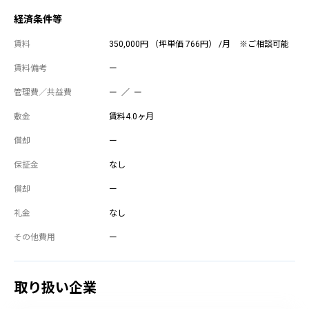
経済条件等
賃料
350,000円 （坪単価 766円） /月
※ご相談可能
賃料備考
ー
管理費／共益費
ー ／ ー
敷金
賃料4.0ヶ月
償却
ー
保証金
なし
償却
ー
礼金
なし
その他費用
ー
取り扱い企業