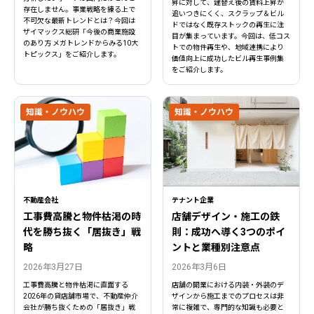
昇に対して、建替え後の賃料上昇が
存在しません。事業戦略を練る上で
追いつきにくく、スクラップ＆ビル
不可欠な最新トレンドとは？今回は
ドではなく既存ストックの再生に注
ザイマックス総研「今後の商業施設
目が集まっています。今回は、低コス
のあり方 メガトレンドからみる10大
トでの物件再生や、地域連携により
トピックス」をご紹介します。
価値向上に成功したビル再生事例集
をご紹介します。
知識・ノウハウ
知識・ノウハウ
不動産会社
テナント企業
工事費高騰と物件枯渇の時
店舗デザイン・施工の鉄
代を勝ち抜く「居抜き」戦
則：成功へ導く3つのポイ
略
ントと業種別注意点
2026年3月27日
2026年3月6日
閉じる
閉じる
工事費高騰と物件枯渇に直面する
店舗の開業における内装・外装のデ
2026年の貸店舗市場で、不動産仲介
ザインから施工までのプロセスは非
会社が勝ち抜くための「居抜き」戦
常に複雑で、専門的な知識も必要と