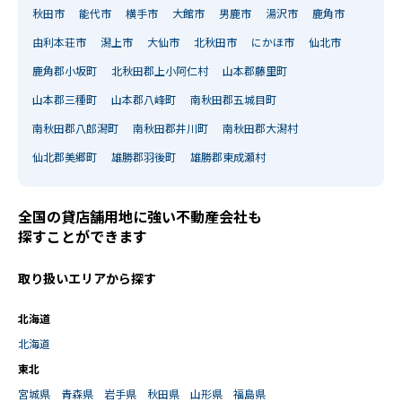
秋田市
能代市
横手市
大館市
男鹿市
湯沢市
鹿角市
由利本荘市
潟上市
大仙市
北秋田市
にかほ市
仙北市
鹿角郡小坂町
北秋田郡上小阿仁村
山本郡藤里町
山本郡三種町
山本郡八峰町
南秋田郡五城目町
南秋田郡八郎潟町
南秋田郡井川町
南秋田郡大潟村
仙北郡美郷町
雄勝郡羽後町
雄勝郡東成瀬村
全国の貸店舗用地に強い不動産会社も
探すことができます
取り扱いエリアから探す
北海道
北海道
東北
宮城県
青森県
岩手県
秋田県
山形県
福島県