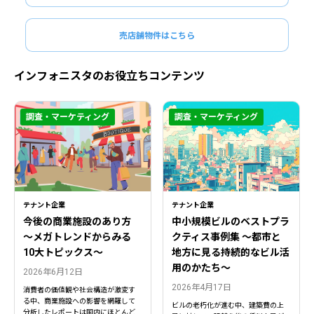
売店舗物件はこちら
インフォニスタのお役立ちコンテンツ
調査・マーケティング
調査・マーケティング
テナント企業
テナント企業
今後の商業施設のあり方
中小規模ビルのベストプラ
〜メガトレンドからみる
クティス事例集 ～都市と
10大トピックス〜
地方に見る持続的なビル活
用のかたち～
2026年6月12日
2026年4月17日
消費者の価値観や社会構造が激変す
る中、商業施設への影響を網羅して
ビルの老朽化が進む中、建築費の上
分析したレポートは国内にほとんど