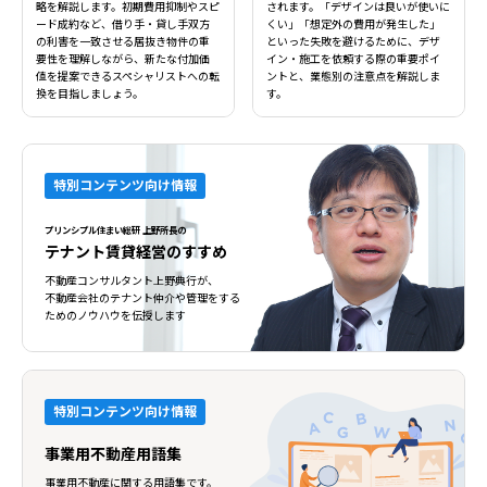
略を解説します。初期費用抑制やスピ
されます。「デザインは良いが使いに
ード成約など、借り手・貸し手双方
くい」「想定外の費用が発生した」
の利害を一致させる居抜き物件の重
といった失敗を避けるために、デザ
要性を理解しながら、新たな付加価
イン・施工を依頼する際の重要ポイ
値を提案できるスペシャリストへの転
ントと、業態別の注意点を解説しま
換を目指しましょう。
す。
特別コンテンツ向け情報
プリンシプル住まい総研 上野所長の
テナント賃貸経営のすすめ
不動産コンサルタント上野典行が、
不動産会社のテナント仲介や管理をする
ためのノウハウを伝授します
特別コンテンツ向け情報
事業用不動産用語集
事業用不動産に関する用語集です。