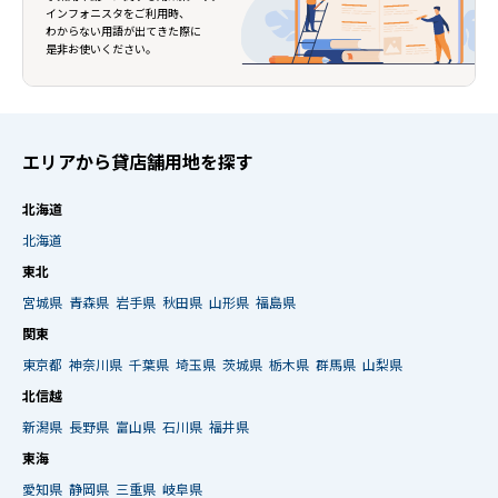
インフォニスタをご利用時、
わからない用語が出てきた際に
是非お使いください。
エリアから貸店舗用地を探す
北海道
北海道
東北
宮城県
青森県
岩手県
秋田県
山形県
福島県
関東
東京都
神奈川県
千葉県
埼玉県
茨城県
栃木県
群馬県
山梨県
北信越
新潟県
長野県
富山県
石川県
福井県
東海
愛知県
静岡県
三重県
岐阜県