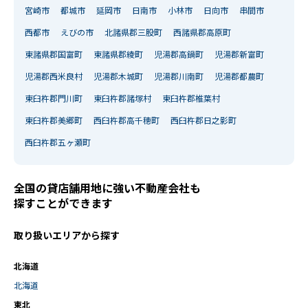
宮崎市
都城市
延岡市
日南市
小林市
日向市
串間市
西都市
えびの市
北諸県郡三股町
西諸県郡高原町
東諸県郡国富町
東諸県郡綾町
児湯郡高鍋町
児湯郡新富町
児湯郡西米良村
児湯郡木城町
児湯郡川南町
児湯郡都農町
東臼杵郡門川町
東臼杵郡諸塚村
東臼杵郡椎葉村
東臼杵郡美郷町
西臼杵郡高千穂町
西臼杵郡日之影町
西臼杵郡五ヶ瀬町
全国の貸店舗用地に強い不動産会社も
探すことができます
取り扱いエリアから探す
北海道
北海道
東北