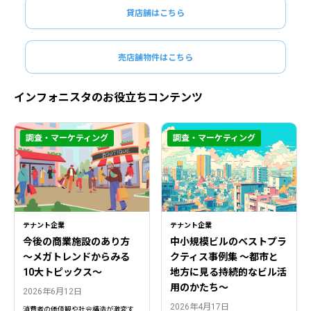
貸店舗はこちら
売店舗物件はこちら
インフォニスタのお役立ちコンテンツ
調査・マーケティング
調査・マーケティング
テナント企業
テナント企業
今後の商業施設のあり方
中小規模ビルのベストプラ
〜メガトレンドからみる
クティス事例集 ～都市と
10大トピックス〜
地方に見る持続的なビル活
用のかたち～
2026年6月12日
2026年4月17日
消費者の価値観や社会構造が激変す