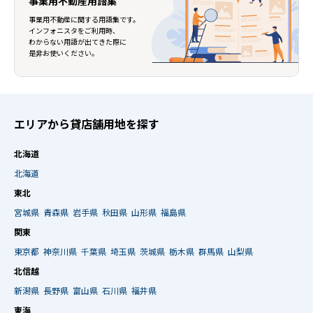
事業用不動産用語集
事業用不動産に関する用語集です。
インフォニスタをご利用時、
わからない用語が出てきた際に
是非お使いください。
エリアから貸店舗用地を探す
北海道
北海道
東北
宮城県
青森県
岩手県
秋田県
山形県
福島県
関東
東京都
神奈川県
千葉県
埼玉県
茨城県
栃木県
群馬県
山梨県
北信越
新潟県
長野県
富山県
石川県
福井県
東海