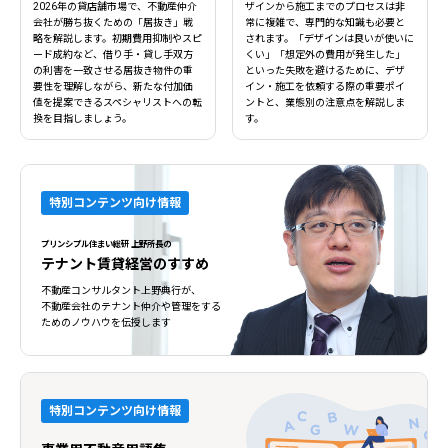
2026年の貸店舗市場で、不動産仲介
ザインから施工までのプロセスは非
会社が勝ち抜くための「居抜き」戦
常に複雑で、専門的な知識も必要と
略を解説します。初期費用抑制やスピ
されます。「デザインは良いが使いに
ード成約など、借り手・貸し手双方
くい」「想定外の費用が発生した」
の利害を一致させる居抜き物件の重
といった失敗を避けるために、デザ
要性を理解しながら、新たな付加価
イン・施工を依頼する際の重要ポイ
値を提案できるスペシャリストへの転
ントと、業態別の注意点を解説しま
換を目指しましょう。
す。
特別コンテンツ向け情報
プリンシプル住まい総研 上野所長の
テナント賃貸経営のすすめ
不動産コンサルタント上野典行が、
不動産会社のテナント仲介や管理をする
ためのノウハウを伝授します
特別コンテンツ向け情報