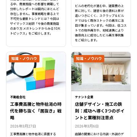
る中、商業施設への影響を網羅して
ビルの老朽化が進む中、建築費の上
分析したレポートは国内にほとんど
昇に対して、建替え後の賃料上昇が
存在しません。事業戦略を練る上で
追いつきにくく、スクラップ＆ビル
不可欠な最新トレンドとは？今回は
ドではなく既存ストックの再生に注
ザイマックス総研「今後の商業施設
目が集まっています。今回は、低コス
のあり方 メガトレンドからみる10大
トでの物件再生や、地域連携により
トピックス」をご紹介します。
価値向上に成功したビル再生事例集
をご紹介します。
知識・ノウハウ
知識・ノウハウ
不動産会社
テナント企業
工事費高騰と物件枯渇の時
店舗デザイン・施工の鉄
代を勝ち抜く「居抜き」戦
則：成功へ導く3つのポイ
略
ントと業種別注意点
閉じる
閉じる
2026年3月27日
2026年3月6日
工事費高騰と物件枯渇に直面する
店舗の開業における内装・外装のデ