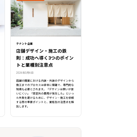
テナント企業
店舗デザイン・施工の鉄
則：成功へ導く3つのポイン
トと業種別注意点
2026年3月6日
店舗の開業における内装・外装のデザインから
施工までのプロセスは非常に複雑で、専門的な
知識も必要とされます。「デザインは良いが使
いにくい」「想定外の費用が発生した」といっ
た失敗を避けるために、デザイン・施工を依頼
する際の重要ポイントと、業態別の注意点を解
説します。