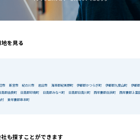
用地を見る
辺市
新宮市
紀の川市
岩出市
海草郡紀美野町
伊都郡かつらぎ町
伊都郡九度山町
伊都
日高郡由良町
日高郡印南町
日高郡みなべ町
日高郡日高川町
西牟婁郡白浜町
西牟婁郡上富
山村
東牟婁郡串本町
該当物件数
0
件
エリア
出店
会社も
探すことができます