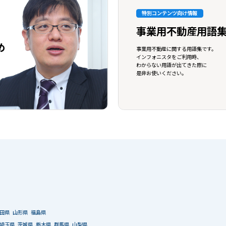
特別コンテンツ向け情報
事業用不動産用語
め
事業用不動産に関する用語集です。
インフォニスタをご利用時、
わからない用語が出てきた際に
是非お使いください。
田県
山形県
福島県
埼玉県
茨城県
栃木県
群馬県
山梨県