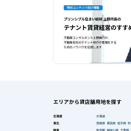
特別コンテンツ向け情報
プリンシプル住まい総研 上野所長の
テナント賃貸経営のすす
不動産コンサルタント上野典行が、
不動産会社のテナント仲介や管理をする
ためのノウハウを伝授します
エリアから貸店舗用地を探す
北海道
北海道
東北
宮城県
青森県
岩手県
秋
関東
東京都
神奈川県
千葉県