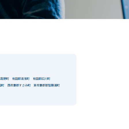
郡高野町
有田郡湯浅町
有田郡広川町
田町
西牟婁郡すさみ町
東牟婁郡那智勝浦町
閉じる
条件
こだわり条件
閉じる