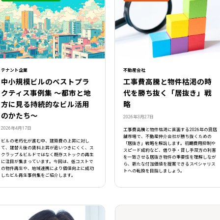
テナント企業
不動産会社
中小規模ビルのベストプラ
工事費高騰と物件枯渇の時
クティス事例集 ～都市と地
代を勝ち抜く「居抜き」戦
方に見る持続的なビル活用
略
のかたち～
2026年3月27日
2026年4月17日
工事費高騰と物件枯渇に直面する2026年の貸店
舗市場で、不動産仲介会社が勝ち抜くための
ビルの老朽化が進む中、建築費の上昇に対し
「居抜き」戦略を解説します。初期費用抑制や
て、建替え後の賃料上昇が追いつきにくく、ス
スピード成約など、借り手・貸し手双方の利害
クラップ＆ビルドではなく既存ストックの再生
を一致させる居抜き物件の重要性を理解しなが
に注目が集まっています。今回は、低コストで
ら、新たな付加価値を提案できるスペシャリス
の物件再生や、地域連携により価値向上に成功
トへの転換を目指しましょう。
したビル再生事例集をご紹介します。