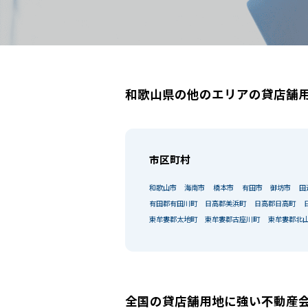
和歌山県の他のエリアの貸店舗
市区町村
和歌山市
海南市
橋本市
有田市
御坊市
田
有田郡有田川町
日高郡美浜町
日高郡日高町
東牟婁郡太地町
東牟婁郡古座川町
東牟婁郡北
選択中の条件
全国の貸店舗用地に強い不動産