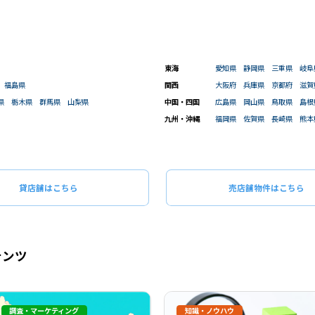
閉じる
閉じる
この条
ものを全て選択してください。（例：「JR山手線 新宿駅」と「小田急線 新宿駅」では検索結果が異なる場合
東海
愛知県
静岡県
三重県
岐阜
福島県
関西
大阪府
兵庫県
京都府
滋賀
県
栃木県
群馬県
山梨県
中国・四国
広島県
岡山県
鳥取県
島根
九州・沖縄
福岡県
佐賀県
長崎県
熊本
貸店舗はこちら
売店舗物件はこちら
テンツ
調査・マーケティング
知識・ノウハウ