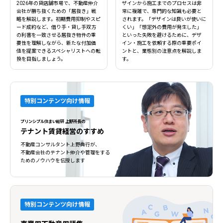
2026年の貸店舗市場で、不動産仲介
ザインから施工までのプロセスは非
会社が勝ち抜くための「居抜き」戦
常に複雑で、専門的な知識も必要と
略を解説します。初期費用抑制やスピ
されます。「デザインは良いが使いに
ード成約など、借り手・貸し手双方
くい」「想定外の費用が発生した」
の利害を一致させる居抜き物件の重
といった失敗を避けるために、デザ
要性を理解しながら、新たな付加価
イン・施工を依頼する際の重要ポイ
値を提案できるスペシャリストへの転
ントと、業態別の注意点を解説しま
換を目指しましょう。
す。
特別コンテンツ向け情報
プリンシプル住まい総研 上野所長の
テナント賃貸経営のすすめ
不動産コンサルタント上野典行が、
不動産会社のテナント仲介や管理をする
ためのノウハウを伝授します
特別コンテンツ向け情報