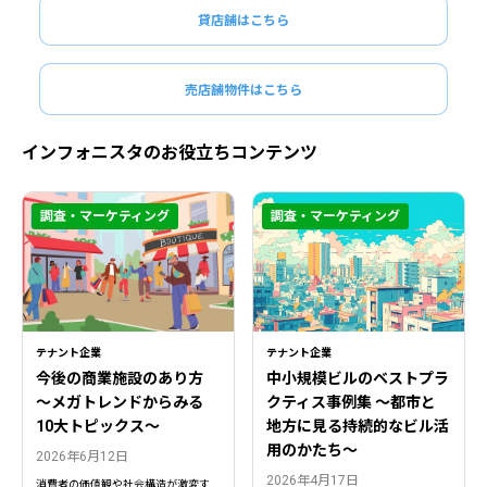
貸店舗はこちら
売店舗物件はこちら
インフォニスタのお役立ちコンテンツ
調査・マーケティング
調査・マーケティング
テナント企業
テナント企業
今後の商業施設のあり方
中小規模ビルのベストプラ
〜メガトレンドからみる
クティス事例集 ～都市と
10大トピックス〜
地方に見る持続的なビル活
用のかたち～
2026年6月12日
2026年4月17日
消費者の価値観や社会構造が激変す