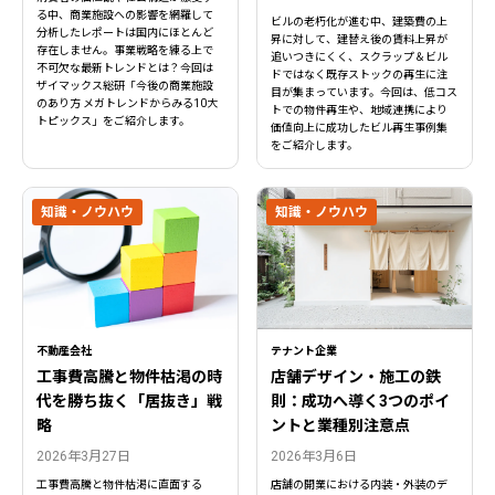
る中、商業施設への影響を網羅して
ビルの老朽化が進む中、建築費の上
分析したレポートは国内にほとんど
昇に対して、建替え後の賃料上昇が
存在しません。事業戦略を練る上で
追いつきにくく、スクラップ＆ビル
不可欠な最新トレンドとは？今回は
ドではなく既存ストックの再生に注
ザイマックス総研「今後の商業施設
目が集まっています。今回は、低コス
のあり方 メガトレンドからみる10大
トでの物件再生や、地域連携により
トピックス」をご紹介します。
価値向上に成功したビル再生事例集
をご紹介します。
知識・ノウハウ
知識・ノウハウ
不動産会社
テナント企業
工事費高騰と物件枯渇の時
店舗デザイン・施工の鉄
代を勝ち抜く「居抜き」戦
則：成功へ導く3つのポイ
略
ントと業種別注意点
閉じる
閉じる
2026年3月27日
2026年3月6日
工事費高騰と物件枯渇に直面する
店舗の開業における内装・外装のデ