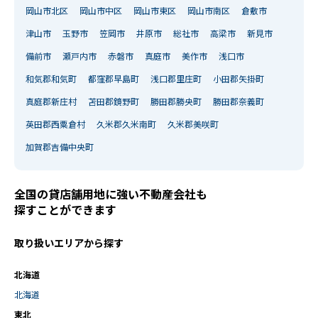
岡山市北区
岡山市中区
岡山市東区
岡山市南区
倉敷市
津山市
玉野市
笠岡市
井原市
総社市
高梁市
新見市
備前市
瀬戸内市
赤磐市
真庭市
美作市
浅口市
和気郡和気町
都窪郡早島町
浅口郡里庄町
小田郡矢掛町
真庭郡新庄村
苫田郡鏡野町
勝田郡勝央町
勝田郡奈義町
英田郡西粟倉村
久米郡久米南町
久米郡美咲町
加賀郡吉備中央町
全国の貸店舗用地に強い不動産会社も
探すことができます
取り扱いエリアから探す
北海道
北海道
東北