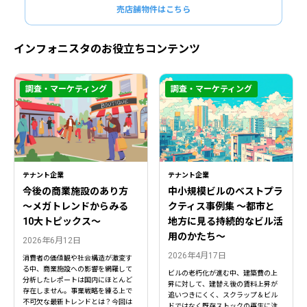
売店舗物件はこちら
インフォニスタのお役立ちコンテンツ
調査・マーケティング
調査・マーケティング
テナント企業
テナント企業
今後の商業施設のあり方
中小規模ビルのベストプラ
〜メガトレンドからみる
クティス事例集 ～都市と
10大トピックス〜
地方に見る持続的なビル活
用のかたち～
2026年6月12日
2026年4月17日
消費者の価値観や社会構造が激変す
る中、商業施設への影響を網羅して
ビルの老朽化が進む中、建築費の上
分析したレポートは国内にほとんど
昇に対して、建替え後の賃料上昇が
存在しません。事業戦略を練る上で
追いつきにくく、スクラップ＆ビル
不可欠な最新トレンドとは？今回は
ドではなく既存ストックの再生に注