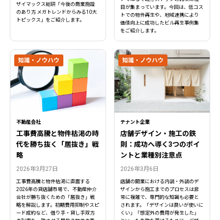
ザイマックス総研「今後の商業施設
目が集まっています。今回は、低コス
のあり方 メガトレンドからみる10大
トでの物件再生や、地域連携により
トピックス」をご紹介します。
価値向上に成功したビル再生事例集
をご紹介します。
知識・ノウハウ
知識・ノウハウ
閉じる
閉じる
不動産会社
テナント企業
工事費高騰と物件枯渇の時
店舗デザイン・施工の鉄
代を勝ち抜く「居抜き」戦
則：成功へ導く3つのポイ
略
ントと業種別注意点
2026年3月27日
2026年3月6日
工事費高騰と物件枯渇に直面する
店舗の開業における内装・外装のデ
2026年の貸店舗市場で、不動産仲介
ザインから施工までのプロセスは非
会社が勝ち抜くための「居抜き」戦
常に複雑で、専門的な知識も必要と
略を解説します。初期費用抑制やスピ
されます。「デザインは良いが使いに
ード成約など、借り手・貸し手双方
くい」「想定外の費用が発生した」