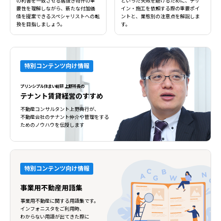
の利害を一致させる居抜き物件の重
といった失敗を避けるために、デザ
要性を理解しながら、新たな付加価
イン・施工を依頼する際の重要ポイ
値を提案できるスペシャリストへの転
ントと、業態別の注意点を解説しま
換を目指しましょう。
す。
特別コンテンツ向け情報
プリンシプル住まい総研 上野所長の
テナント賃貸経営のすすめ
不動産コンサルタント上野典行が、
不動産会社のテナント仲介や管理をする
ためのノウハウを伝授します
特別コンテンツ向け情報
事業用不動産用語集
事業用不動産に関する用語集です。
インフォニスタをご利用時、
わからない用語が出てきた際に