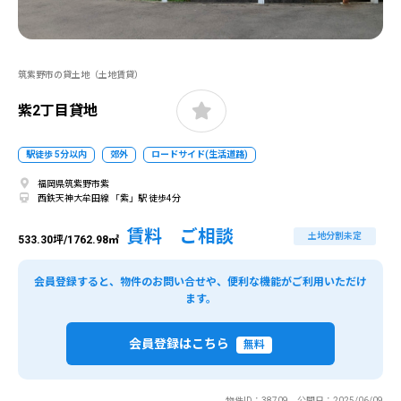
筑紫野市の貸土地（土地賃貸）
紫2丁目貸地
駅徒歩 5分以内
郊外
ロードサイド(生活道路)
福岡県筑紫野市紫
西鉄天神大牟田線 「紫」駅 徒歩4分
賃料 ご相談
土地分割未定
533.30坪/1762.98㎡
会員登録すると、物件のお問い合せや、便利な機能がご利用いただけ
ます。
会員登録はこちら
無料
物件ID：38709 公開日：2025/06/09