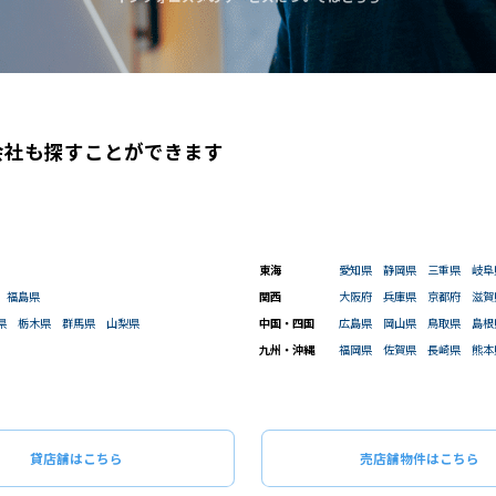
会社も
探すことができます
東海
愛知県
静岡県
三重県
岐阜
福島県
関西
大阪府
兵庫県
京都府
滋賀
該当物件数
0
件
エリア
出店
県
栃木県
群馬県
山梨県
中国・四国
広島県
岡山県
鳥取県
島根
閉じる
閉じる
九州・沖縄
福岡県
佐賀県
長崎県
熊本
この条
ものを全て選択してください。（例：「JR山手線 新宿駅」と「小田急線 新宿駅」では検索結果が異なる場合
貸店舗はこちら
売店舗物件はこちら