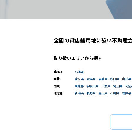
全国の貸店舗用地に強い不動産
取り扱いエリアから探す
北海道
北海道
東北
宮城県
青森県
岩手県
秋田県
山形県
選択中の条件
関東
東京都
神奈川県
千葉県
埼玉県
茨城
賃料 ~10万円
北信越
新潟県
長野県
富山県
石川県
福井県
駅選択の場合は路線ごとに該当する