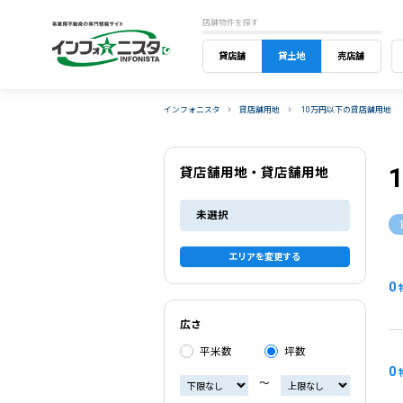
店舗物件を探す
貸店舗
貸土地
売店舗
インフォニスタ
貸店舗用地
10万円以下の貸店舗用地
貸店舗用地・貸店舗用地
未選択
エリアを変更する
0
広さ
平米数
坪数
0
〜