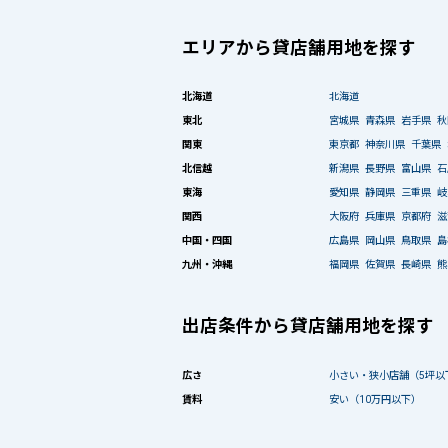
エリアから貸店舗用地を探す
北海道
北海道
東北
宮城県
青森県
岩手県
秋
関東
東京都
神奈川県
千葉県
北信越
新潟県
長野県
富山県
石
東海
愛知県
静岡県
三重県
岐
関西
大阪府
兵庫県
京都府
滋
中国・四国
広島県
岡山県
鳥取県
島
九州・沖縄
福岡県
佐賀県
長崎県
熊
出店条件から貸店舗用地を探す
広さ
小さい・狭小店舗（5坪以
賃料
安い（10万円以下）