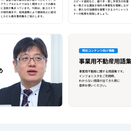
スピード成約など、借り手・貸し手双方の利害
クラップ＆ビルドではなく既存ストックの再生
を一致させる居抜き物件の重要性を理解しなが
に注目が集まっています。今回は、低コストで
ら、新たな付加価値を提案できるスペシャリス
の物件再生や、地域連携により価値向上に成功
トへの転換を目指しましょう。
したビル再生事例集をご紹介します。
特別コンテンツ向け情報
事業用不動産用語
め
事業用不動産に関する用語集です。
インフォニスタをご利用時、
わからない用語が出てきた際に
是非お使いください。