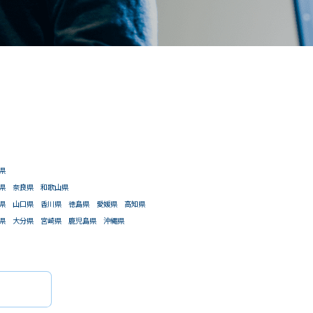
閉じる
県
県
奈良県
和歌山県
条件
こだわり条件
県
山口県
香川県
徳島県
愛媛県
高知県
閉じる
県
大分県
宮崎県
鹿児島県
沖縄県
件で検索
があります。）