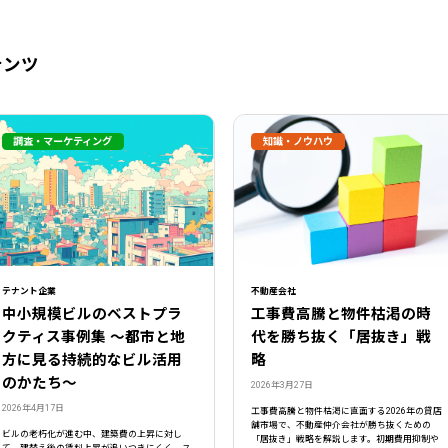
テンツ
調査・マーケティング
知識・ノウハウ
テナント企業
不動産会社
中小規模ビルのベストプラ
工事費高騰と物件枯渇の時
クティス事例集 ～都市と地
代を勝ち抜く「居抜き」戦
方に見る持続的なビル活用
略
のかたち～
2026年3月27日
2026年4月17日
工事費高騰と物件枯渇に直面する2026年の貸店
舗市場で、不動産仲介会社が勝ち抜くための
ビルの老朽化が進む中、建築費の上昇に対し
「居抜き」戦略を解説します。初期費用抑制や
て、建替え後の賃料上昇が追いつきにくく、ス