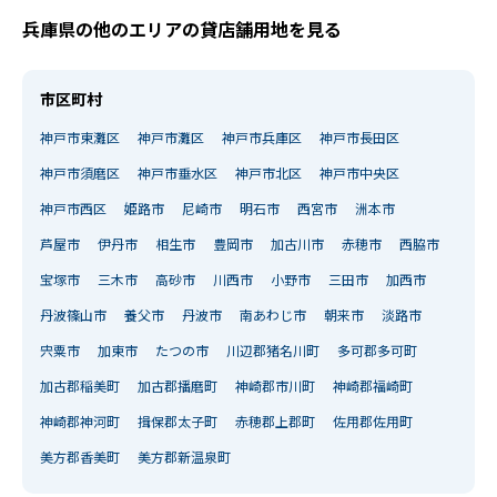
兵庫県の他のエリアの貸店舗用地を見る
市区町村
神戸市東灘区
神戸市灘区
神戸市兵庫区
神戸市長田区
神戸市須磨区
神戸市垂水区
神戸市北区
神戸市中央区
神戸市西区
姫路市
尼崎市
明石市
西宮市
洲本市
芦屋市
伊丹市
相生市
豊岡市
加古川市
赤穂市
西脇市
宝塚市
三木市
高砂市
川西市
小野市
三田市
加西市
丹波篠山市
養父市
丹波市
南あわじ市
朝来市
淡路市
宍粟市
加東市
たつの市
川辺郡猪名川町
多可郡多可町
加古郡稲美町
加古郡播磨町
神崎郡市川町
神崎郡福崎町
神崎郡神河町
揖保郡太子町
赤穂郡上郡町
佐用郡佐用町
美方郡香美町
美方郡新温泉町