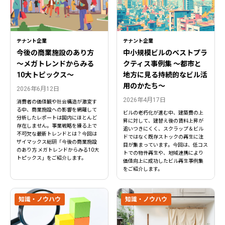
テナント企業
テナント企業
今後の商業施設のあり方
中小規模ビルのベストプラ
〜メガトレンドからみる
クティス事例集 ～都市と
10大トピックス〜
地方に見る持続的なビル活
用のかたち～
2026年6月12日
2026年4月17日
消費者の価値観や社会構造が激変す
る中、商業施設への影響を網羅して
ビルの老朽化が進む中、建築費の上
分析したレポートは国内にほとんど
昇に対して、建替え後の賃料上昇が
存在しません。事業戦略を練る上で
追いつきにくく、スクラップ＆ビル
不可欠な最新トレンドとは？今回は
ドではなく既存ストックの再生に注
ザイマックス総研「今後の商業施設
目が集まっています。今回は、低コス
のあり方 メガトレンドからみる10大
トでの物件再生や、地域連携により
トピックス」をご紹介します。
価値向上に成功したビル再生事例集
をご紹介します。
知識・ノウハウ
知識・ノウハウ