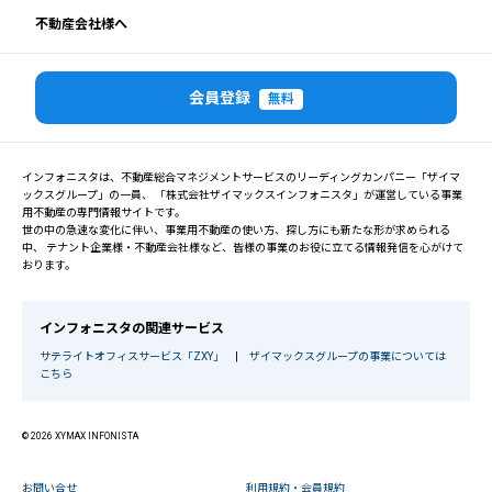
不動産会社様へ
会員登録
無料
インフォニスタは、不動産総合マネジメントサービスのリーディングカンパニー「ザイマ
ックスグループ」の一員、 「株式会社ザイマックスインフォニスタ」が運営している事業
用不動産の専門情報サイトです。
世の中の急速な変化に伴い、事業用不動産の使い方、探し方にも新たな形が求められる
中、 テナント企業様・不動産会社様など、皆様の事業のお役に立てる情報発信を心がけて
おります。
インフォニスタの関連サービス
サテライトオフィスサービス「ZXY」
|
ザイマックスグループの事業については
こちら
© 2026 XYMAX INFONISTA
お問い合せ
利用規約・会員規約