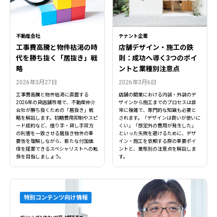
不動産会社
テナント企業
工事費高騰と物件枯渇の時
店舗デザイン・施工の鉄
代を勝ち抜く「居抜き」戦
則：成功へ導く3つのポイ
略
ントと業種別注意点
2026年3月27日
2026年3月6日
工事費高騰と物件枯渇に直面する
店舗の開業における内装・外装のデ
2026年の貸店舗市場で、不動産仲介
ザインから施工までのプロセスは非
会社が勝ち抜くための「居抜き」戦
常に複雑で、専門的な知識も必要と
略を解説します。初期費用抑制やスピ
されます。「デザインは良いが使いに
ード成約など、借り手・貸し手双方
くい」「想定外の費用が発生した」
の利害を一致させる居抜き物件の重
といった失敗を避けるために、デザ
要性を理解しながら、新たな付加価
イン・施工を依頼する際の重要ポイ
値を提案できるスペシャリストへの転
ントと、業態別の注意点を解説しま
換を目指しましょう。
す。
特別コンテンツ向け情報