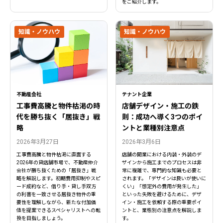
をご紹介します。
知識・ノウハウ
知識・ノウハウ
不動産会社
テナント企業
工事費高騰と物件枯渇の時
店舗デザイン・施工の鉄
代を勝ち抜く「居抜き」戦
則：成功へ導く3つのポイ
略
ントと業種別注意点
2026年3月27日
2026年3月6日
工事費高騰と物件枯渇に直面する
店舗の開業における内装・外装のデ
2026年の貸店舗市場で、不動産仲介
ザインから施工までのプロセスは非
閉じる
閉じる
会社が勝ち抜くための「居抜き」戦
常に複雑で、専門的な知識も必要と
略を解説します。初期費用抑制やスピ
されます。「デザインは良いが使いに
ード成約など、借り手・貸し手双方
くい」「想定外の費用が発生した」
の利害を一致させる居抜き物件の重
といった失敗を避けるために、デザ
要性を理解しながら、新たな付加価
イン・施工を依頼する際の重要ポイ
値を提案できるスペシャリストへの転
ントと、業態別の注意点を解説しま
換を目指しましょう。
す。