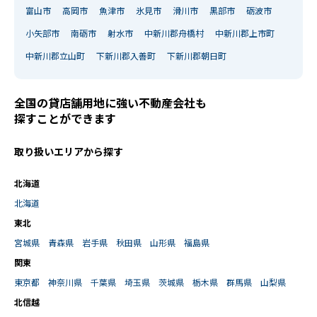
富山市
高岡市
魚津市
氷見市
滑川市
黒部市
砺波市
小矢部市
南砺市
射水市
中新川郡舟橋村
中新川郡上市町
中新川郡立山町
下新川郡入善町
下新川郡朝日町
全国の貸店舗用地に強い不動産会社も
探すことができます
取り扱いエリアから探す
北海道
北海道
東北
宮城県
青森県
岩手県
秋田県
山形県
福島県
関東
東京都
神奈川県
千葉県
埼玉県
茨城県
栃木県
群馬県
山梨県
北信越