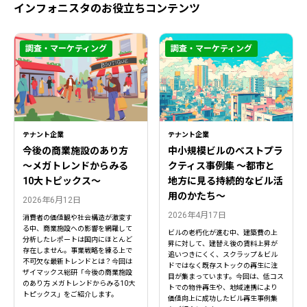
インフォニスタのお役立ちコンテンツ
調査・マーケティング
調査・マーケティング
テナント企業
テナント企業
今後の商業施設のあり方
中小規模ビルのベストプラ
〜メガトレンドからみる
クティス事例集 ～都市と
10大トピックス〜
地方に見る持続的なビル活
用のかたち～
2026年6月12日
2026年4月17日
消費者の価値観や社会構造が激変す
る中、商業施設への影響を網羅して
ビルの老朽化が進む中、建築費の上
分析したレポートは国内にほとんど
昇に対して、建替え後の賃料上昇が
存在しません。事業戦略を練る上で
追いつきにくく、スクラップ＆ビル
不可欠な最新トレンドとは？今回は
ドではなく既存ストックの再生に注
ザイマックス総研「今後の商業施設
目が集まっています。今回は、低コス
のあり方 メガトレンドからみる10大
トでの物件再生や、地域連携により
トピックス」をご紹介します。
価値向上に成功したビル再生事例集