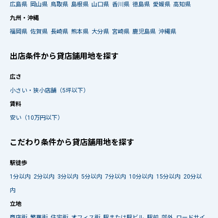
広島県
岡山県
鳥取県
島根県
山口県
香川県
徳島県
愛媛県
高知県
九州・沖縄
福岡県
佐賀県
長崎県
熊本県
大分県
宮崎県
鹿児島県
沖縄県
出店条件から貸店舗用地を探す
広さ
小さい・狭小店舗（5坪以下）
賃料
安い（10万円以下）
こだわり条件から貸店舗用地を探す
駅徒歩
1分以内
2分以内
3分以内
5分以内
7分以内
10分以内
15分以内
20分以
内
立地
商店街
繁華街
住宅街
オフィス街
駅または駅ビル
駅前
郊外
ロードサイ