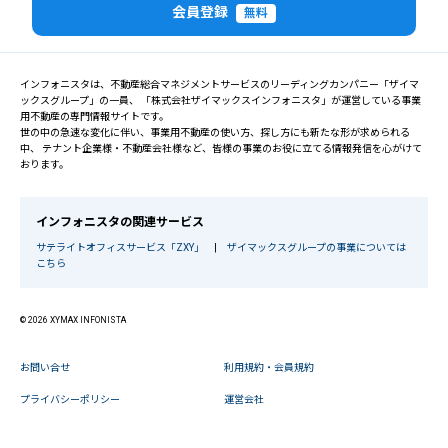
会員登録
無料
インフォニスタは、不動産総合マネジメントサービスのリーディングカンパニー「ザイマ
ックスグループ」の一員、 「株式会社ザイマックスインフォニスタ」が運営している事業
用不動産の専門情報サイトです。
世の中の急速な変化に伴い、事業用不動産の使い方、探し方にも新たな形が求められる
中、 テナント企業様・不動産会社様など、皆様の事業のお役に立てる情報発信を心がけて
おります。
インフォニスタの関連サービス
サテライトオフィスサービス「ZXY」
|
ザイマックスグループの事業については
こちら
© 2026 XYMAX INFONISTA
お問い合せ
利用規約・会員規約
プライバシーポリシー
運営会社
閉じる