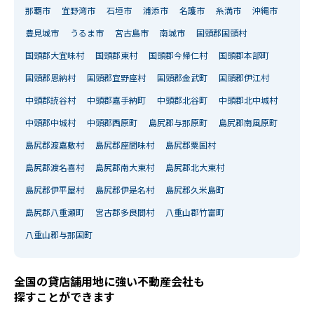
那覇市
宜野湾市
石垣市
浦添市
名護市
糸満市
沖縄市
豊見城市
うるま市
宮古島市
南城市
国頭郡国頭村
国頭郡大宜味村
国頭郡東村
国頭郡今帰仁村
国頭郡本部町
国頭郡恩納村
国頭郡宜野座村
国頭郡金武町
国頭郡伊江村
中頭郡読谷村
中頭郡嘉手納町
中頭郡北谷町
中頭郡北中城村
中頭郡中城村
中頭郡西原町
島尻郡与那原町
島尻郡南風原町
島尻郡渡嘉敷村
島尻郡座間味村
島尻郡粟国村
島尻郡渡名喜村
島尻郡南大東村
島尻郡北大東村
島尻郡伊平屋村
島尻郡伊是名村
島尻郡久米島町
島尻郡八重瀬町
宮古郡多良間村
八重山郡竹富町
八重山郡与那国町
全国の貸店舗用地に強い不動産会社も
探すことができます