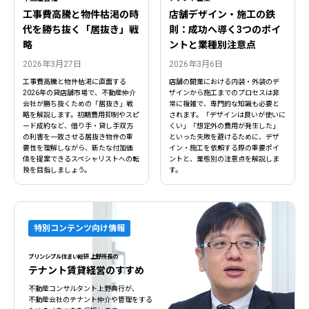
閉じる
閉じる
工事費高騰と物件枯渇の時
店舗デザイン・施工の鉄
代を勝ち抜く「居抜き」戦
則：成功へ導く3つのポイ
略
ントと業種別注意点
2026年3月27日
2026年3月6日
工事費高騰と物件枯渇に直面する
店舗の開業における内装・外装のデ
2026年の貸店舗市場で、不動産仲介
ザインから施工までのプロセスは非
会社が勝ち抜くための「居抜き」戦
常に複雑で、専門的な知識も必要と
略を解説します。初期費用抑制やスピ
されます。「デザインは良いが使いに
ード成約など、借り手・貸し手双方
くい」「想定外の費用が発生した」
の利害を一致させる居抜き物件の重
といった失敗を避けるために、デザ
要性を理解しながら、新たな付加価
イン・施工を依頼する際の重要ポイ
値を提案できるスペシャリストへの転
ントと、業態別の注意点を解説しま
換を目指しましょう。
す。
特別コンテンツ向け情報
プリンシプル住まい総研 上野所長の
テナント賃貸経営のすすめ
不動産コンサルタント上野典行が、
不動産会社のテナント仲介や管理をする