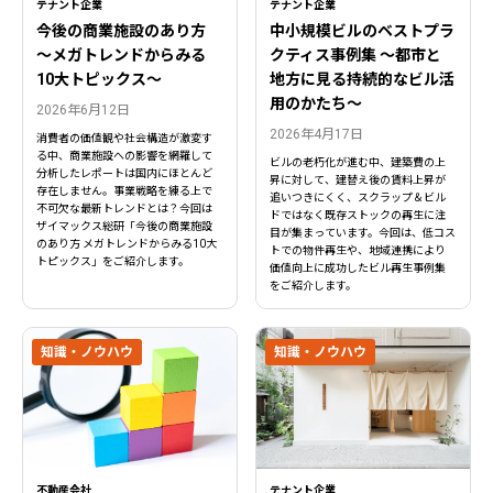
テナント企業
テナント企業
今後の商業施設のあり方
中小規模ビルのベストプラ
〜メガトレンドからみる
クティス事例集 ～都市と
10大トピックス〜
地方に見る持続的なビル活
用のかたち～
2026年6月12日
2026年4月17日
消費者の価値観や社会構造が激変す
る中、商業施設への影響を網羅して
ビルの老朽化が進む中、建築費の上
分析したレポートは国内にほとんど
昇に対して、建替え後の賃料上昇が
存在しません。事業戦略を練る上で
追いつきにくく、スクラップ＆ビル
不可欠な最新トレンドとは？今回は
ドではなく既存ストックの再生に注
ザイマックス総研「今後の商業施設
目が集まっています。今回は、低コス
のあり方 メガトレンドからみる10大
トでの物件再生や、地域連携により
トピックス」をご紹介します。
価値向上に成功したビル再生事例集
をご紹介します。
知識・ノウハウ
知識・ノウハウ
不動産会社
テナント企業