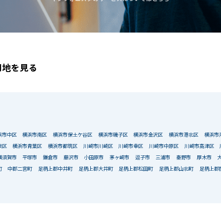
用地を見る
浜市中区
横浜市南区
横浜市保土ケ谷区
横浜市磯子区
横浜市金沢区
横浜市港北区
横浜市
泉区
横浜市青葉区
横浜市都筑区
川崎市川崎区
川崎市幸区
川崎市中原区
川崎市高津区
横須賀市
平塚市
鎌倉市
藤沢市
小田原市
茅ヶ崎市
逗子市
三浦市
秦野市
厚木市
町
中郡二宮町
足柄上郡中井町
足柄上郡大井町
足柄上郡松田町
足柄上郡山北町
足柄上郡
該当物件数
0
件
エリア
出店