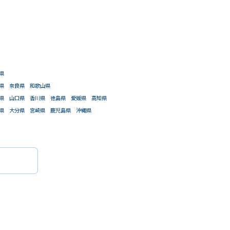
閉じる
件で検索
があります。）
県
県
奈良県
和歌山県
県
山口県
香川県
徳島県
愛媛県
高知県
県
大分県
宮崎県
鹿児島県
沖縄県