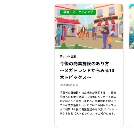
調査・マーケティング
テナント企業
今後の商業施設のあり方
〜メガトレンドからみる10
大トピックス〜
2026年6月12日
消費者の価値観や社会構造が激変する中、商業
施設への影響を網羅して分析したレポートは国
内にほとんど存在しません。事業戦略を練る上
で不可欠な最新トレンドとは？今回はザイマッ
クス総研「今後の商業施設のあり方 メガトレン
ドからみる10大トピックス」をご紹介します。