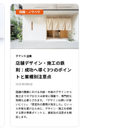
知識・ノウハウ
テナント企業
店舗デザイン・施工の鉄
則：成功へ導く3つのポイン
トと業種別注意点
2026年3月6日
店舗の開業における内装・外装のデザインから
施工までのプロセスは非常に複雑で、専門的な
知識も必要とされます。「デザインは良いが使
いにくい」「想定外の費用が発生した」といっ
た失敗を避けるために、デザイン・施工を依頼
する際の重要ポイントと、業態別の注意点を解
説します。