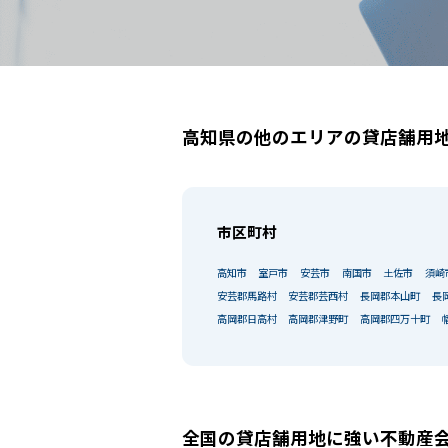
高知県の他のエリアの貸店舗用
市区町村
高知市
室戸市
安芸市
南国市
土佐市
須崎
安芸郡馬路村
安芸郡芸西村
長岡郡本山町
長
高岡郡日高村
高岡郡津野町
高岡郡四万十町
選択中の条件
全国の貸店舗用地に強い不動産