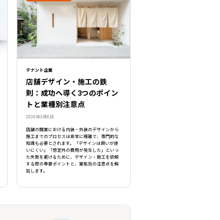
テナント企業
店舗デザイン・施工の鉄
則：成功へ導く3つのポイン
トと業種別注意点
2026年3月6日
店舗の開業における内装・外装のデザインから
施工までのプロセスは非常に複雑で、専門的な
知識も必要とされます。「デザインは良いが使
いにくい」「想定外の費用が発生した」といっ
た失敗を避けるために、デザイン・施工を依頼
する際の重要ポイントと、業態別の注意点を解
説します。