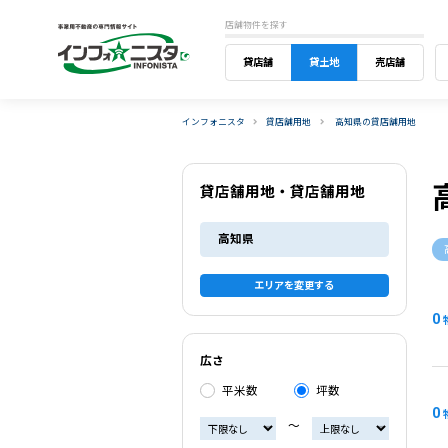
店舗物件を探す
貸店舗
貸土地
売店舗
インフォニスタ
貸店舗用地
高知県の貸店舗用地
貸店舗用地・貸店舗用地
高知県
エリアを変更する
0
広さ
平米数
坪数
0
〜