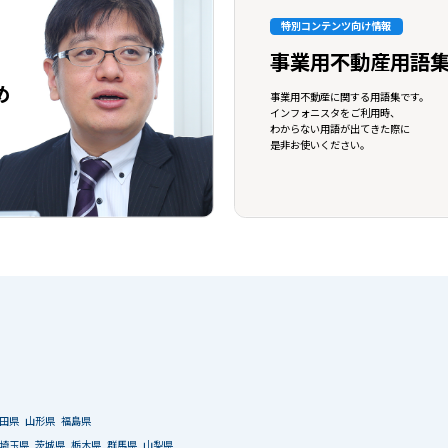
特別コンテンツ向け情報
事業用不動産用語
め
事業用不動産に関する用語集です。
インフォニスタをご利用時、
わからない用語が出てきた際に
是非お使いください。
田県
山形県
福島県
埼玉県
茨城県
栃木県
群馬県
山梨県