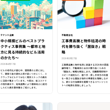
テナント企業
不動産会社
中小規模ビルのベストプラ
工事費高騰と物件枯渇の時
クティス事例集 ～都市と地
代を勝ち抜く「居抜き」戦
方に見る持続的なビル活用
略
のかたち～
2026年3月27日
2026年4月17日
工事費高騰と物件枯渇に直面する2026年の貸店
舗市場で、不動産仲介会社が勝ち抜くための
ビルの老朽化が進む中、建築費の上昇に対し
「居抜き」戦略を解説します。初期費用抑制や
て、建替え後の賃料上昇が追いつきにくく、ス
スピード成約など、借り手・貸し手双方の利害
クラップ＆ビルドではなく既存ストックの再生
を一致させる居抜き物件の重要性を理解しなが
に注目が集まっています。今回は、低コストで
ら、新たな付加価値を提案できるスペシャリス
の物件再生や、地域連携により価値向上に成功
トへの転換を目指しましょう。
したビル再生事例集をご紹介します。