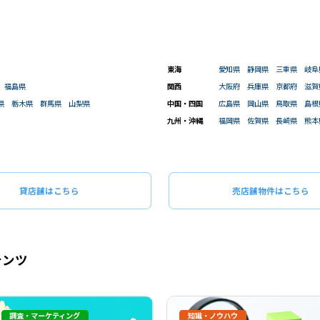
閉じる
閉じる
この条
ものを全て選択してください。（例：「JR山手線 新宿駅」と「小田急線 新宿駅」では検索結果が異なる場合
東海
愛知県
静岡県
三重県
岐阜
福島県
関西
大阪府
兵庫県
京都府
滋賀
県
栃木県
群馬県
山梨県
中国・四国
広島県
岡山県
鳥取県
島根
九州・沖縄
福岡県
佐賀県
長崎県
熊本
貸店舗はこちら
売店舗物件はこちら
テンツ
調査・マーケティング
知識・ノウハウ