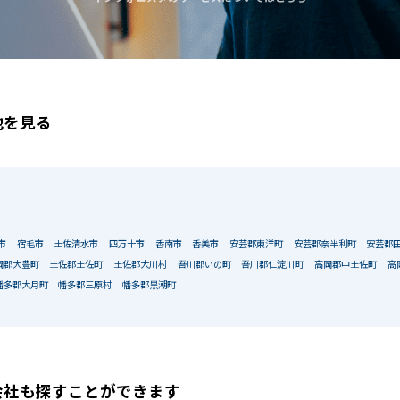
地を見る
市
宿毛市
土佐清水市
四万十市
香南市
香美市
安芸郡東洋町
安芸郡奈半利町
安芸郡
岡郡大豊町
土佐郡土佐町
土佐郡大川村
吾川郡いの町
吾川郡仁淀川町
高岡郡中土佐町
高
幡多郡大月町
幡多郡三原村
幡多郡黒潮町
該当物件数
0
件
エリア
出店
会社も
探すことができます