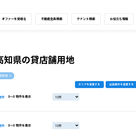
オファーを受取る
不動産会員検索
テナント検索
お役立ち情報
高知県の貸店舗用地
高知県
エリアを変更する
出店条件を変更する
0〜0 物件を表示
物件
0〜0 物件を表示
物件