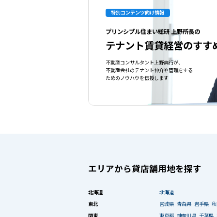
特別コンテンツ向け情報
プリンシプル住まい総研 上野所長の
テナント賃貸経営のすす
不動産コンサルタント上野典行が、
不動産会社のテナント仲介や管理をする
ためのノウハウを伝授します
エリアから貸店舗用地を探す
北海道
北海道
東北
宮城県
青森県
岩手県
秋
関東
東京都
神奈川県
千葉県