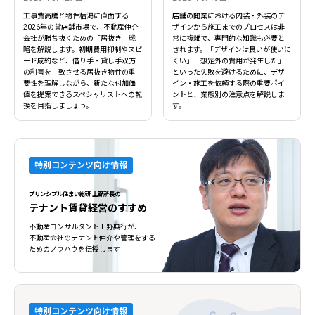
工事費高騰と物件枯渇に直面する
店舗の開業における内装・外装のデ
2026年の貸店舗市場で、不動産仲介
ザインから施工までのプロセスは非
会社が勝ち抜くための「居抜き」戦
常に複雑で、専門的な知識も必要と
略を解説します。初期費用抑制やスピ
されます。「デザインは良いが使いに
ード成約など、借り手・貸し手双方
くい」「想定外の費用が発生した」
の利害を一致させる居抜き物件の重
といった失敗を避けるために、デザ
要性を理解しながら、新たな付加価
イン・施工を依頼する際の重要ポイ
値を提案できるスペシャリストへの転
ントと、業態別の注意点を解説しま
換を目指しましょう。
す。
特別コンテンツ向け情報
プリンシプル住まい総研 上野所長の
テナント賃貸経営のすすめ
不動産コンサルタント上野典行が、
不動産会社のテナント仲介や管理をする
ためのノウハウを伝授します
特別コンテンツ向け情報