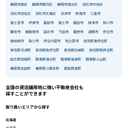
静岡市葵区
静岡市駿河区
静岡市清水区
浜松市中央区
浜松市浜名区
浜松市天竜区
沼津市
熱海市
三島市
富士宮市
伊東市
島田市
富士市
磐田市
焼津市
掛川市
藤枝市
御殿場市
袋井市
下田市
裾野市
湖西市
伊豆市
御前崎市
菊川市
伊豆の国市
牧之原市
賀茂郡東伊豆町
賀茂郡河津町
賀茂郡南伊豆町
賀茂郡松崎町
賀茂郡西伊豆町
田方郡函南町
駿東郡清水町
駿東郡長泉町
駿東郡小山町
榛原郡吉田町
榛原郡川根本町
周智郡森町
全国の貸店舗用地に強い不動産会社も
探すことができます
取り扱いエリアから探す
北海道