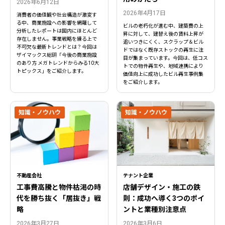
2026年6月12日
2026年4月17日
消費者の価値観や社会構造が激変す
る中、商業施設への影響を網羅して
ビルの老朽化が進む中、建築費の上
分析したレポートは国内にほとんど
昇に対して、建替え後の賃料上昇が
存在しません。事業戦略を練る上で
追いつきにくく、スクラップ＆ビル
不可欠な最新トレンドとは？今回は
ドではなく既存ストックの再生に注
ザイマックス総研「今後の商業施設
目が集まっています。今回は、低コス
のあり方 メガトレンドからみる10大
トでの物件再生や、地域連携により
トピックス」をご紹介します。
価値向上に成功したビル再生事例集
をご紹介します。
知識・ノウハウ
知識・ノウハウ
不動産会社
テナント企業
工事費高騰と物件枯渇の時
店舗デザイン・施工の鉄
代を勝ち抜く「居抜き」戦
則：成功へ導く3つのポイ
閉じる
略
ントと業種別注意点
閉じる
2026年3月27日
2026年3月6日