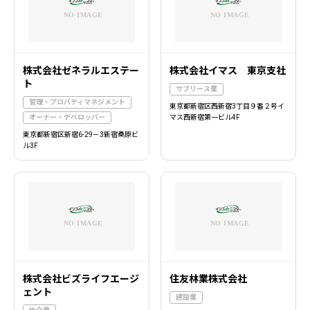
株式会社ゼネラルエステー
株式会社イマス 東京支社
ト
サブリース業
管理・プロパティマネジメント
東京都新宿区西新宿3丁目９番２号イ
オーナー・デベロッパー
マス西新宿第一ビル4F
東京都新宿区新宿6-29－3新宿桑原ビ
ル3F
株式会社ビズライフエージ
住友林業株式会社
ェント
建設業