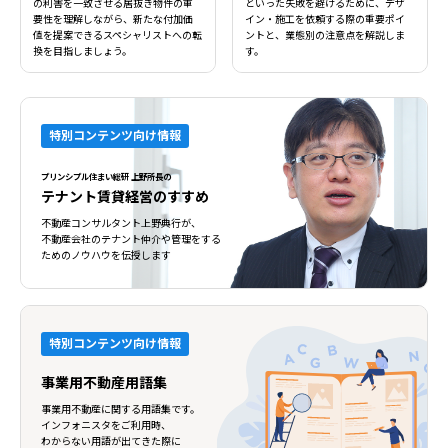
の利害を一致させる居抜き物件の重
といった失敗を避けるために、デザ
要性を理解しながら、新たな付加価
イン・施工を依頼する際の重要ポイ
値を提案できるスペシャリストへの転
ントと、業態別の注意点を解説しま
換を目指しましょう。
す。
特別コンテンツ向け情報
プリンシプル住まい総研 上野所長の
テナント賃貸経営のすすめ
不動産コンサルタント上野典行が、
不動産会社のテナント仲介や管理をする
ためのノウハウを伝授します
特別コンテンツ向け情報
事業用不動産用語集
事業用不動産に関する用語集です。
インフォニスタをご利用時、
わからない用語が出てきた際に