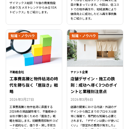
ドではなく既存ストックの再生に注
ザイマックス総研「今後の商業施設
目が集まっています。今回は、低コス
のあり方 メガトレンドからみる10大
トでの物件再生や、地域連携により
トピックス」をご紹介します。
価値向上に成功したビル再生事例集
をご紹介します。
知識・ノウハウ
知識・ノウハウ
不動産会社
テナント企業
工事費高騰と物件枯渇の時
店舗デザイン・施工の鉄
代を勝ち抜く「居抜き」戦
則：成功へ導く3つのポイ
略
ントと業種別注意点
2026年3月27日
2026年3月6日
工事費高騰と物件枯渇に直面する
店舗の開業における内装・外装のデ
2026年の貸店舗市場で、不動産仲介
ザインから施工までのプロセスは非
会社が勝ち抜くための「居抜き」戦
常に複雑で、専門的な知識も必要と
略を解説します。初期費用抑制やスピ
されます。「デザインは良いが使いに
ード成約など、借り手・貸し手双方
くい」「想定外の費用が発生した」