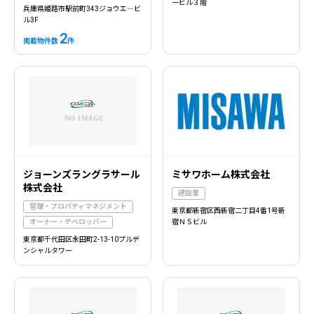
一ビル３階
兵庫県姫路市駅前町343ジョウエ―ビ
ル3F
2
掲載物件数
件
ジョーンズラングラサール
ミサワホーム株式会社
株式会社
建設業
管理・プロパティマネジメント
東京都新宿区西新宿二丁目4番1号新
オーナー・デベロッパー
宿ＮＳビル
東京都千代田区永田町2-13-10プルデ
ンシャルタワー