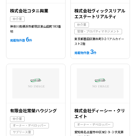
株式会社コタニ興業
株式会社ヴィックスリアル
エステートリアルティ
仲介業
仲介業
神奈川県横浜市都筑区東山田町183番
地
管理・プロパティマネジメント
6
東京都墨田区錦糸町3-2-1アルカイー
掲載物件数
件
スト2階
3
掲載物件数
件
有限会社常榮ハウジング
株式会社ディーシー・クリ
エイト
仲介業
オーナー・デベロッパー
オーナー・デベロッパー
サブリース業
愛知県名古屋市中区栄2-９-３伏見第