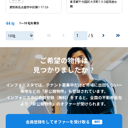
仲介業
東京都千代田区大手町1-3-2経団連会
館
愛知県名古屋市中区錦1-17-26
44
社
1〜10 社を表示
/ 5
20社
ご希望の物件は
見つかりましたか？
インフォニスタでは、テナント募集中だけど市場に出回らない一
等地などの「非公開物件」も登録されています。
インフォニスタに会員登録（無料）をすると、全国の不動産会社
より「非公開物件」のオファーが受けられます。
会員登録をしてオファーを受け取る
無料