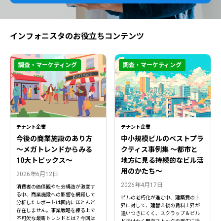
インフォニスタのお役立ちコンテンツ
調査・マーケティング
調査・マーケティング
テナント企業
テナント企業
今後の商業施設のあり方
中小規模ビルのベストプラ
〜メガトレンドからみる
クティス事例集 ～都市と
10大トピックス〜
地方に見る持続的なビル活
用のかたち～
2026年6月12日
2026年4月17日
消費者の価値観や社会構造が激変す
る中、商業施設への影響を網羅して
ビルの老朽化が進む中、建築費の上
分析したレポートは国内にほとんど
昇に対して、建替え後の賃料上昇が
存在しません。事業戦略を練る上で
追いつきにくく、スクラップ＆ビル
不可欠な最新トレンドとは？今回は