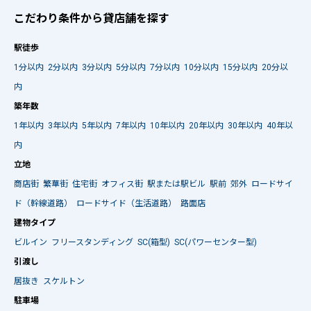
こだわり条件から貸店舗を探す
駅徒歩
1分以内
2分以内
3分以内
5分以内
7分以内
10分以内
15分以内
20分以
内
築年数
1年以内
3年以内
5年以内
7年以内
10年以内
20年以内
30年以内
40年以
内
立地
商店街
繁華街
住宅街
オフィス街
駅または駅ビル
駅前
郊外
ロードサイ
ド（幹線道路）
ロードサイド（生活道路）
路面店
建物タイプ
ビルイン
フリースタンディング
SC(箱型)
SC(パワーセンター型)
引渡し
居抜き
スケルトン
駐車場