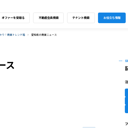
オファーを受取る
不動産会員検索
テナント検索
お役立ち情報
わかり！商業トレンド箱
愛知県の商業ニュース
S
ース