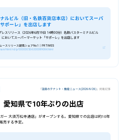
ミナルビル（旧・名鉄百貨店本店）においてスーパ
「サポーレ」を出店します
レスリリース（2026年6月19日 14時30分）名鉄バスターミナルビル
）においてスーパーマーケット「サポーレ」を出店します
スリリース配信シェアNo.1｜PR TIMES
p/main/html/rd/p/000000504.000089084.html
「
注目のテナント・施設ニュース(2026/6/26)
」掲載記事
 愛知県で10年ぶりの出店
ーガー 大須万松寺通店」がオープンする。愛知県での出店は約10年
販売する予定。