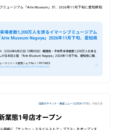
ージアム「Arte Museum」が、2026年11月下旬に愛知県知
この
来場者数1,200万人を誇るイマーシブミュージアム
rte Museum Nagoya」2026年11月下旬、愛知県
リース（2026年6月22日 15時00分）韓国発・全世界来場者数1,200万人を誇る
本初上陸 「Arte Museum Nagoya」2026年11月下旬、愛知県に開業
スリリース配信シェアNo.1｜PR TIMES
p/main/html/rd/p/000000002.000185504.html
「
注目のテナント・施設ニュース(2026/7/10)
」掲載記事
新業態1号店オープン
モール岡崎に「サンヨー・スタイルストア・プラス」をオープンす