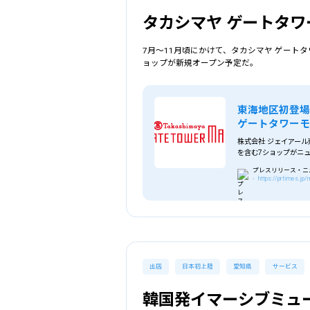
タカシマヤ ゲートタ
7月～11月頃にかけて、タカシマヤ ゲート
ョップが新規オープン予定だ。
東海地区初登場
ゲートタワーモ
株式会社 ジェイアール
を含む7ショップがニ
プレスリリース・ニュー
- https://prtimes.j
詳細条件で探す
出店
日本初上陸
愛知県
サービス
エリア
を選
韓国発イマーシブミュ