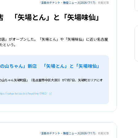
「
注目のテナント・施設ニュース(2026/7/17)
」掲載記事
店 「矢場とん」と「矢場味仙」
場町店」がオープンした。「矢場とん」や「矢場味仙」に近い名古屋
たという。
界の山ちゃん」新店 「矢場とん」と「矢場味仙」
の山ちゃん矢場町店」（名古屋市中区大須3）が7月7日、矢場町エリアにオ
ttps://sakae.keizai.biz/headline/3982/
「
注目のテナント・施設ニュース(2026/7/17)
」掲載記事