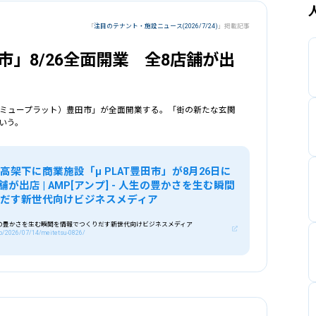
「
注目のテナント・施設ニュース(2026/7/24)
」掲載記事
田市」8/26全面開業 全8店舗が出
AT（ミュープラット）豊田市」が全面開業する。「街の新たな玄関
いう。
高架下に商業施設「μ PLAT豊田市」が8月26日に
舗が出店 | AMP[アンプ] - 人生の豊かさを生む瞬間
だす新世代向けビジネスメディア
 人生の豊かさを生む瞬間を情報でつくりだす新世代向けビジネスメディア
jp/2026/07/14/meitetsu-0826/