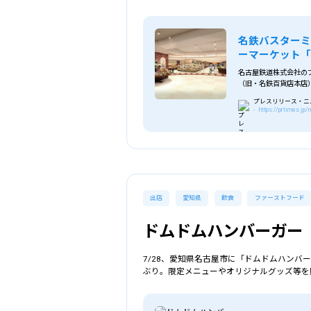
名鉄バスター
ーマーケット
名古屋鉄道株式会社のプ
（旧・名鉄百貨店本店
プレスリリース・ニュー
- https://prtimes.j
出店
愛知県
飲食
ファーストフード
ドムドムハンバーガー
7/28、愛知県名古屋市に「ドムドムハンバ
ぶり。限定メニューやオリジナルグッズ等を