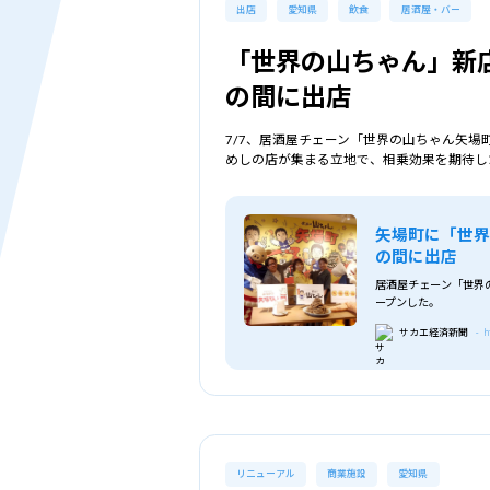
出店
愛知県
飲食
居酒屋・バー
「世界の山ちゃん」新
の間に出店
7/7、居酒屋チェーン「世界の山ちゃん矢
めしの店が集まる立地で、相乗効果を期待し
矢場町に「世
の間に出店
居酒屋チェーン「世界
ープンした。
サカエ経済新聞
- h
リニューアル
商業施設
愛知県