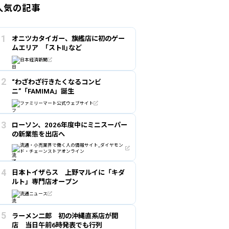
人気の記事
オニツカタイガー、旗艦店に初のゲー
ムエリア ｢ストⅡ｣など
日本経済新聞
“わざわざ行きたくなるコンビ
ニ”「FAMIMA」誕生
ファミリーマート公式ウェブサイト
ローソン、2026年度中にミニスーパー
の新業態を出店へ
流通・小売業界で働く人の情報サイト_ダイヤモン
ド・チェーンストアオンライン
日本トイザらス 上野マルイに「キダ
ルト」専門店オープン
流通ニュース
ラーメン二郎 初の沖縄直系店が開
店 当日午前6時発表でも行列