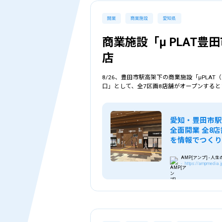
開業
商業施設
愛知県
商業施設「μ PLAT豊
店
8/26、豊田市駅高架下の商業施設「μPL
口」として、全7区画8店舗がオープンすると
愛知・豊田市駅
全面開業 全8店
を情報でつくり
AMP[アンプ] -
- https://ampmedia.