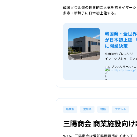
韓国ソウル発の世界的に人気を誇るイマーシブミュ
選択中の条件
多市・新舞子に日本初上陸する。
愛知県
韓国発・全世界
が日本初上陸 「A
に開業決定
d'strictのプレスリ
イマーシブミュージアムが日
決定
プレスリリース・ニュー
- https://prtimes.j
新業態
愛知県
物販
アパレル
三陽商会 商業施設向け
9/16、三陽商会は愛知県岡崎市のイオン