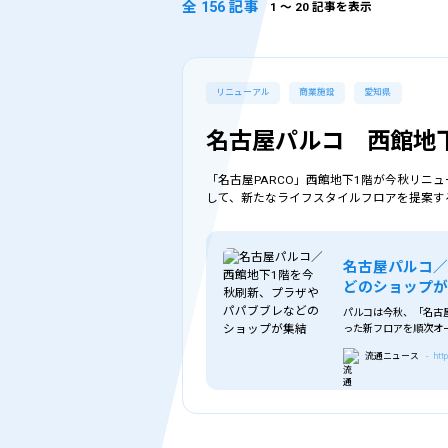
全 156 記事
1
〜 20 記事を表示
リニューアル
商業施設
愛知県
名古屋パルコ 西館地
「名古屋PARCO」西館地下1階が今秋リニ
して、新たなライフスタイルフロアを提案す
名古屋パルコ／
どのショップ
パルコは今秋、「名古
った新フロアを順次オ
ルを進めており、フ
流通ニュース
- htt