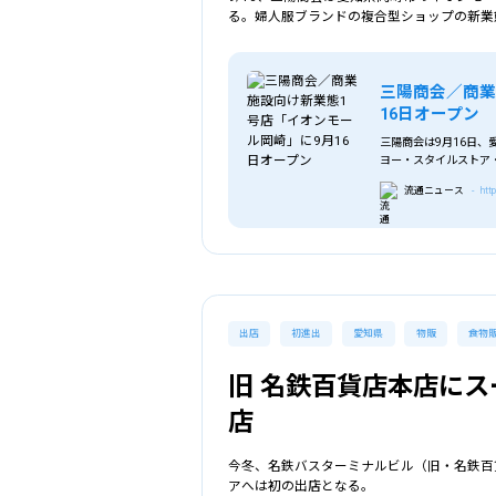
る。婦人服ブランドの複合型ショップの新業
三陽商会／商業
16日オープン
三陽商会は9月16日、愛知
ヨー・スタイルストア
流通ニュース
- htt
出店
初進出
愛知県
物販
食物
旧 名鉄百貨店本店に
店
今冬、名鉄バスターミナルビル（旧・名鉄百
アへは初の出店となる。