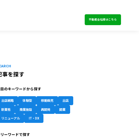
不動産会社様はこちら
EARCH
記事を探す
注目のキーワードから探す
出店戦略
体験型
移動販売
出店
新業態
商業施設
再開発
開業
リニューアル
IT・DX
フリーワードで探す