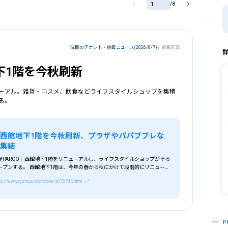
/
8
「
注目のテナント・施設ニュース(2026/8/7)
」掲載記事
下1階を今秋刷新
ューアル。雑貨・コスメ、飲食などライフスタイルショップを集積
る。
西館地下1階を今秋刷新、プラザやパパブブレな
が集結
屋PARCO」西館地下1階をリニューアルし、ライフスタイルショップがそろ
ープンする。 西館地下1階は、今年の春から秋にかけて段階的にリニューア
ps://www.ryutsuu.biz/store/s072745.html
P