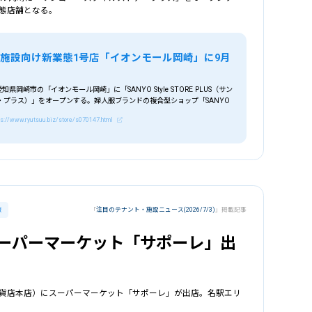
態店舗となる。
施設向け新業態1号店「イオンモール岡崎」に9月
県岡崎市の「イオンモール岡崎」に「SANYO Style STORE PLUS（サン
・プラス）」をオープンする。婦人服ブランドの複合型ショップ「SANYO
ps://www.ryutsuu.biz/store/s070147.html
販
「
注目のテナント・施設ニュース(2026/7/3)
」掲載記事
スーパーマーケット「サポーレ」出
貨店本店）にスーパーマーケット「サポーレ」が出店。名駅エリ