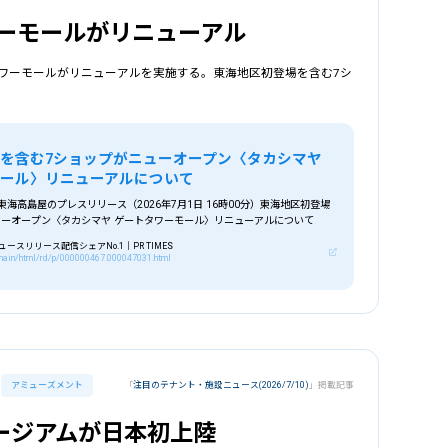
ワーモールがリニューアル
タワーモールがリニューアルを実施する。東海地区初登場を含む7シ
を含む7ショップがニューオープン〈タカシマヤ
ール〉リニューアルについて
東海高島屋のプレスリリース（2026年7月1日 16時00分）東海地区初登場
ューオープン〈タカシマヤ ゲートタワーモール〉リニューアルについて
スリリース配信シェアNo.1｜PR TIMES
p/main/html/rd/p/000000467.000047031.html
アミューズメント
「
注目のテナント・施設ニュース(2026/7/10)
」掲載記事
択
業種
を選択
ージアムが日本初上陸