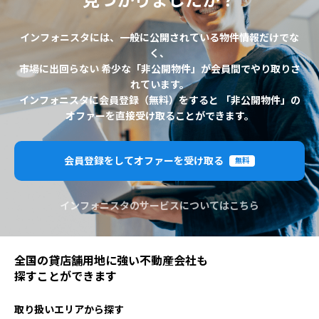
見つかりましたか？
インフォニスタには、一般に公開されている物件情報だけでな
く、
市場に出回らない 希少な「非公開物件」が会員間でやり取りさ
れています。
インフォニスタに会員登録（無料）をすると 「非公開物件」の
オファーを直接受け取ることができます。
会員登録をしてオファーを受け取る
無料
インフォニスタのサービスについてはこちら
全国の貸店舗用地に強い不動産会社も
探すことができます
取り扱いエリアから探す