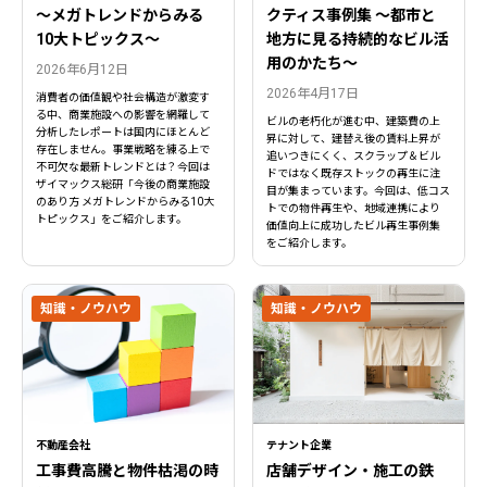
〜メガトレンドからみる
クティス事例集 ～都市と
10大トピックス〜
地方に見る持続的なビル活
用のかたち～
2026年6月12日
2026年4月17日
消費者の価値観や社会構造が激変す
る中、商業施設への影響を網羅して
ビルの老朽化が進む中、建築費の上
分析したレポートは国内にほとんど
昇に対して、建替え後の賃料上昇が
存在しません。事業戦略を練る上で
追いつきにくく、スクラップ＆ビル
不可欠な最新トレンドとは？今回は
ドではなく既存ストックの再生に注
ザイマックス総研「今後の商業施設
目が集まっています。今回は、低コス
のあり方 メガトレンドからみる10大
トでの物件再生や、地域連携により
トピックス」をご紹介します。
価値向上に成功したビル再生事例集
をご紹介します。
知識・ノウハウ
知識・ノウハウ
不動産会社
テナント企業
工事費高騰と物件枯渇の時
店舗デザイン・施工の鉄