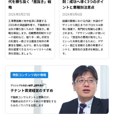
代を勝ち抜く「居抜き」戦
則：成功へ導く3つのポイ
略
ントと業種別注意点
2026年3月27日
2026年3月6日
工事費高騰と物件枯渇に直面する
店舗の開業における内装・外装のデ
2026年の貸店舗市場で、不動産仲介
ザインから施工までのプロセスは非
会社が勝ち抜くための「居抜き」戦
常に複雑で、専門的な知識も必要と
略を解説します。初期費用抑制やスピ
されます。「デザインは良いが使いに
ード成約など、借り手・貸し手双方
くい」「想定外の費用が発生した」
の利害を一致させる居抜き物件の重
といった失敗を避けるために、デザ
要性を理解しながら、新たな付加価
イン・施工を依頼する際の重要ポイ
値を提案できるスペシャリストへの転
ントと、業態別の注意点を解説しま
換を目指しましょう。
す。
閉じる
閉じる
特別コンテンツ向け情報
プリンシプル住まい総研 上野所長の
テナント賃貸経営のすすめ
不動産コンサルタント上野典行が、
不動産会社のテナント仲介や管理をする
ためのノウハウを伝授します