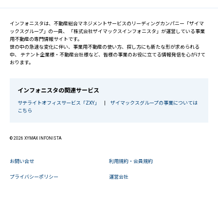
インフォニスタは、不動産総合マネジメントサービスのリーディングカンパニー「ザイマ
ックスグループ」の一員、 「株式会社ザイマックスインフォニスタ」が運営している事業
用不動産の専門情報サイトです。
世の中の急速な変化に伴い、事業用不動産の使い方、探し方にも新たな形が求められる
中、 テナント企業様・不動産会社様など、皆様の事業のお役に立てる情報発信を心がけて
おります。
インフォニスタの関連サービス
サテライトオフィスサービス「ZXY」
|
ザイマックスグループの事業については
こちら
© 2026 XYMAX INFONISTA
お問い合せ
利用規約・会員規約
プライバシーポリシー
運営会社
閉じる