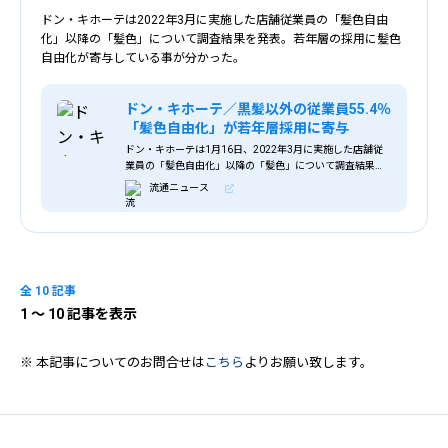
ドン・キホーテは2022年3月に実施した店舗従業員の「髪色自由
化」以降の「髪色」について調査結果を発表。若年層の採用に髪色
自由化が寄与している事が分かった。
ドン・キホーテ／黒髪以外の従業員55.4％
「髪色自由化」が若年層採用に寄与
ドン・キホーテは1月16日、2022年3月に実施した店舗従
業員の「髪色自由化」以降の「髪色」について調査結果を
発表した。 ＜髪色比率の前年比＞ 調査結果では、カラー
流通ニュース
（黒髪以外）の従業員は全体の55.4
全 10 記事
1
〜 10 記事を表示
※ 本記事についてのお問合せは
こちら
よりお願い致します。