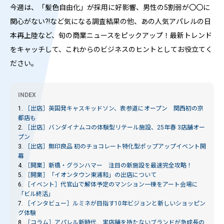
今週は、「髪色自由化」が採用に好影響、男性の5割弱が〇〇に
関心がない?!など気になる調査結果の他、あの人気アパレルの日
本再上陸など、旬の商業ニュースをピックアップ！最新トレンド
をキャッチして、これからのビジネスのヒントとしてお役立てく
ださい。
INDEX
1.
［出店］
英国発キャスキッドソン、表参道にオープン 関西初の京
都店も
2.
［出店］
バンダイナムコの体験型リテール施設、25年春 3店舗オー
プン
3.
［出店］
無印良品 初のチョコレート特化型ポップアップイベント開
幕
4.
［開業］
新橋・グランハマー 注目の新施設を最速完全攻略！
5.
［開業］
「イオンタウン東浦和」の出店について
6.
［イベント］
代官山で解体予定のマンション一棟をアート会場に
「ビル終活」
7.
［インタビュー］
ルミネが目指す10年ビジョンと新しいショッピン
グ体験
8.
［コラム］
アパレル新時代 実店舗を持たないブランドが急成長の