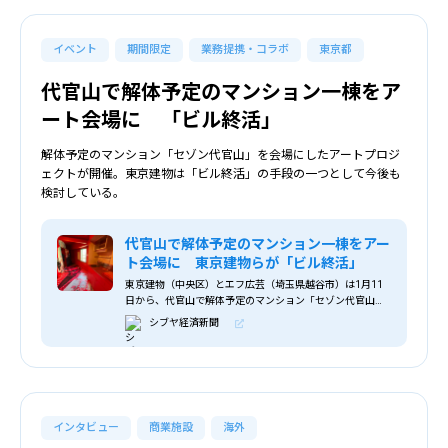
イベント
期間限定
業務提携・コラボ
東京都
代官山で解体予定のマンション一棟をア
ート会場に 「ビル終活」
解体予定のマンション「セゾン代官山」を会場にしたアートプロジ
ェクトが開催。東京建物は「ビル終活」の手段の一つとして今後も
検討している。
代官山で解体予定のマンション一棟をアー
ト会場に 東京建物らが「ビル終活」
東京建物（中央区）とエフ広芸（埼玉県越谷市）は1月11
日から、代官山で解体予定のマンション「セゾン代官山」
（渋谷区恵比寿西2）を会場にしたアートプロジェクト「ア
シブヤ経済新聞
ートゴールデン街 by NoxGallery x Superchief x Brillia」
を、一般公開される。
インタビュー
商業施設
海外