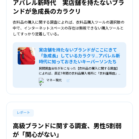
アパレル新時代 実店舗を持たないブラ
ンドが急成長のカラクリ
衣料品の購入に関する調査によれば、衣料品購入ツールの選択肢の
中で、インターネットスペースの存在は無視できない購入ツールと
してすっかり定着している。
実店舗を持たないブランドがここにきて
「急成長」しているカラクリ…アパレル新
時代に知っておきたいキーパーソンたち
民間調査会社がおこなった【衣料品の購入に関する調査】
によれば、直近1年間の衣料品購入場所に「衣料量販店」が
衣料品購入者の約45%、次いで「ショッピングセンター
マネー現代
(37%)」、「インターネットショップ(37%)」が各4割弱と
あるように、衣料品購入ツールの1つの選択肢としてインタ
ーネットスペースの存在は無視することは出来ない購入ツ
ールとして、すっかり定着している。
レポート
高級ブランドに関する調査、男性5割弱
が「関心がない」