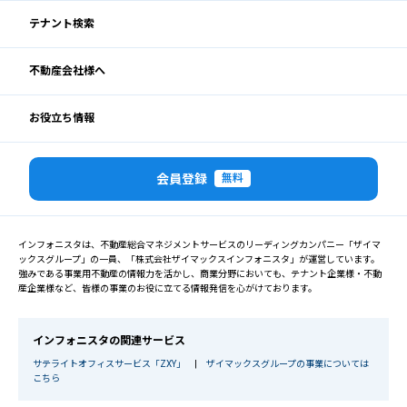
テナント検索
不動産会社様へ
お役立ち情報
会員登録
無料
インフォニスタは、不動産総合マネジメントサービスのリーディングカンパニー「ザイマ
ックスグループ」の一員、「株式会社ザイマックスインフォニスタ」が運営しています。
強みである事業用不動産の情報力を活かし、商業分野においても、テナント企業様・不動
産企業様など、皆様の事業のお役に立てる情報発信を心がけております。
インフォニスタの関連サービス
サテライトオフィスサービス「ZXY」
|
ザイマックスグループの事業については
こちら