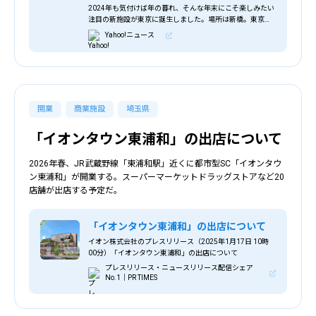
2024年も気付けば年の暮れ、そんな年末にこそ楽しみたい
注目の新施設が東京に誕生しました。場所は新橋。東京駅
と港区をつなぐ立地にあり、まさに大人のレジャー施設で
Yahoo!ニュース
す。その名は「グランハマー」。今回は、オ
開業
商業施設
埼玉県
「イオンタウン東浦和」の出店について
2026年春、JR武蔵野線「東浦和駅」近くに都市型SC「イオンタウ
ン東浦和」が開業する。スーパーマーケットドラッグストアなど20
店舗が出店する予定だ。
「イオンタウン東浦和」の出店について
イオン株式会社のプレスリリース（2025年1月17日 10時
00分）「イオンタウン東浦和」の出店について
プレスリリース・ニュースリリース配信シェア
No.1｜PR TIMES