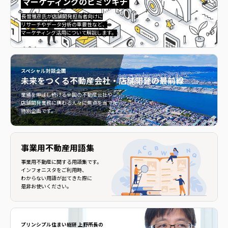
マーケティングのヒミツキチ
マーケティングのヒミツキチ">
長曽雅彦氏が店舗開発担当者向けに
リサーチやデータ分析の重要性など、
マーケティング活用について解説します。
スペシャル対談企画
未来をつくる
不動産会社・店舗開発の最前線
不動産会社・店舗開発の最前線">
業績を伸ばし続ける全国の不動産会社や
店舗開発業務に携わる人々に焦点を当てた
特別企画です。
事業用不動産用語集
事業用不動産に関する用語集です。
インフォニスタをご利用時、
わからない用語が出てきた際に
是非お使いください。
プリンシプル住まい総研 上野所長の