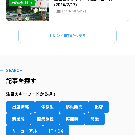
不動産会社向け
(2026/7/17)
公開日：2026年7月17日
トレンド箱TOPへ戻る
SEARCH
記事を探す
注目のキーワードから探す
出店戦略
体験型
移動販売
出店
新業態
商業施設
再開発
開業
リニューアル
IT・DX