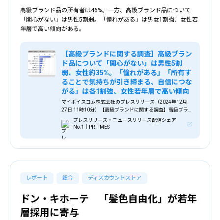
高級ブランド品の所有者は46%。一方、高級ブランド品について
「関心がない」は男性5割弱。「憧れがある」は男女1割強、女性若
年層で高い傾向がある。
【高級ブランドに関する調査】高級ブラン
ド品について「関心がない」は男性5割
弱、女性約35%。「憧れがある」「所有す
ることで気持ちが引き締まる、自信につな
がる」は各1割強、女性若年層で高い傾向
マイボイスコム株式会社のプレスリリース（2024年12月
27日 11時10分）【高級ブランドに関する調査】高級ブラ
ンド品について「関心がない」は男性5割弱、女性約35%。
プレスリリース・ニュースリリース配信シェア
「憧れがある」「所有することで気持ちが引き締まる、自
No.1｜PR TIMES
信につながる」は各1割強、女性若年層で高い傾向
レポート
総合
ディスカウントストア
ドン・キホーテ 「髪色自由化」が若年
層採用に寄与