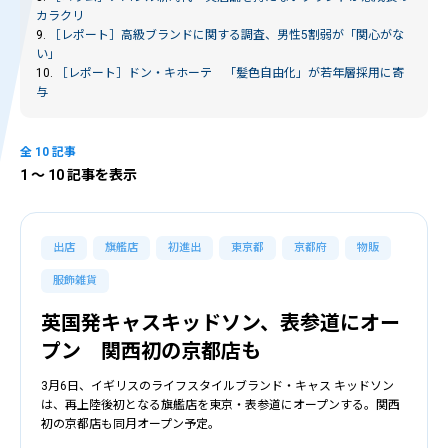
カラクリ
9.
［レポート］
高級ブランドに関する調査、男性5割弱が「関心がな
い」
10.
［レポート］
ドン・キホーテ 「髪色自由化」が若年層採用に寄
与
全 10 記事
1
〜 10 記事を表示
出店
旗艦店
初進出
東京都
京都府
物販
服飾雑貨
英国発キャスキッドソン、表参道にオー
プン 関西初の京都店も
3月6日、イギリスのライフスタイルブランド・キャス キッドソン
は、再上陸後初となる旗艦店を東京・表参道にオープンする。関西
初の京都店も同月オープン予定。