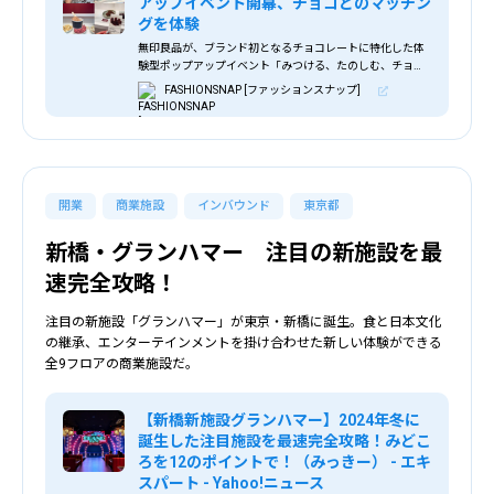
アップイベント開幕、チョコとのマッチン
グを体験
無印良品が、ブランド初となるチョコレートに特化した体
験型ポップアップイベント「みつける、たのしむ、チョコ
レート展」を表参道で開催している。初日の開店に先駆け
FASHIONSNAP [ファッションスナップ]
て、ポップアップ店内の様子がメディア向けに公開され
た。
開業
商業施設
インバウンド
東京都
新橋・グランハマー 注目の新施設を最
速完全攻略！
注目の新施設「グランハマー」が東京・新橋に誕生。食と日本文化
の継承、エンターテインメントを掛け合わせた新しい体験ができる
全9フロアの商業施設だ。
【新橋新施設グランハマー】2024年冬に
誕生した注目施設を最速完全攻略！みどこ
ろを12のポイントで！（みっきー） - エキ
スパート - Yahoo!ニュース