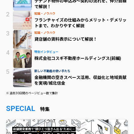
テナント物件の申込み～契約の流れを、仲介目線
で解説！
知識・ノウハウ
フランチャイズの仕組みからメリット・デメリッ
トまで、わかりやすく解説
知識・ノウハウ
貸店舗の賃料表示について解説！
特別インタビュー
株式会社コスギ不動産ホールディングス(前編)
新しい不動産の使い手たち
金融機関の空きスペース活用、収益化と地域貢献
を実現/城北信金
※ 過去30日間のページビュー数で集計
SPECIAL
特集
店舗開発業務で”頭ひとつ抜きん出る”ために—