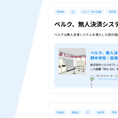
新業態
EC
セルフ・無人店舗
東京都
ベルク、無人決済システム
ベルクは無人決済システムを導入した初の店舗「
ベルク、無人決済
野中学校・高
株式会社ベルクのプレス
した店舗「Belc Go
プレスリリース・ニュー
- https://prtimes.j
新業態
旗艦店
EC
東京都
原宿