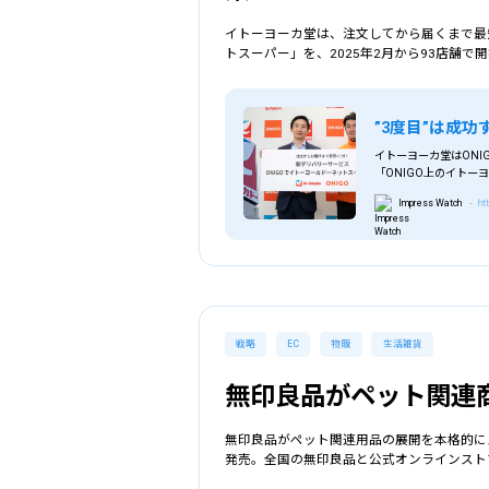
イトーヨーカ堂は、注文してから届くまで最短
トスーパー」を、2025年2月から93店舗で
”3度目”は成
イトーヨーカ堂はONI
「ONIGO上のイトー
い店舗はイトーヨーカ
Impress Watch
- ht
戦略
EC
物販
生活雑貨
無印良品がペット関連
無印良品がペット関連用品の展開を本格的に
発売。全国の無印良品と公式オンラインスト