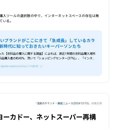
購入ツールの選択肢の中で、インターネットスペースの存在は無
ている。
この
ないブランドがここにきて「急成長」しているカラ
新時代に知っておきたいキーパーソンたち
った【衣料品の購入に関する調査】によれば、直近1年間の衣料品購入場所
品購入者の約45%、次いで「ショッピングセンター(37%)」、「インター
)」が各4割弱とあるように、衣料品購入ツールの1つの選択肢としてインター
://gendai.media/articles/-/144643
は無視することは出来ない購入ツールとして、すっかり定着している。
「
注目のテナント・施設ニュース(2024/12/13)
」掲載記事
 ヨーカドー、ネットスーパー再構