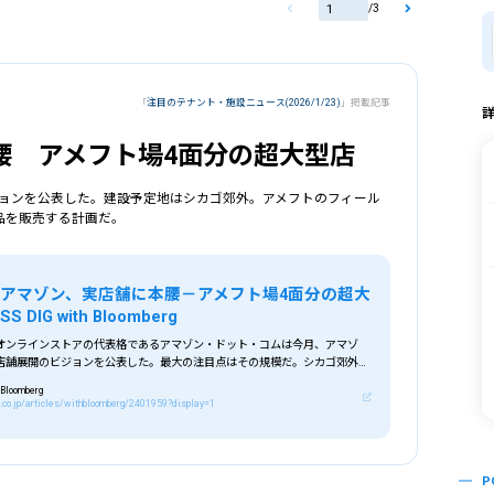
/
3
「
注目のテナント・施設ニュース(2026/1/23)
」掲載記事
腰 アメフト場4面分の超大型店
ョンを公表した。建設予定地はシカゴ郊外。アメフトのフィール
品を販売する計画だ。
アマゾン、実店舗に本腰－アメフト場4面分の超大
S DIG with Bloomberg
オンラインストアの代表格であるアマゾン・ドット・コムは今月、アマゾ
店舗展開のビジョンを公表した。最大の注目点はその規模だ。シカゴ郊外に
2万9…
Bloomberg
s.co.jp/articles/withbloomberg/2401959?display=1
P