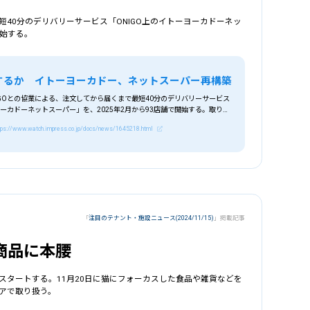
40分のデリバリーサービス「ONIGO上のイトーヨーカドーネッ
開始する。
功するか イトーヨーカドー、ネットスーパー再構築
GOとの協業による、注文してから届くまで最短40分のデリバリーサービス
ヨーカドーネットスーパー」を、2025年2月から93店舗で開始する。取り扱
ドー83店舗、ヨーク10店舗で、エリアは首都圏、中京、関西。
tps://www.watch.impress.co.jp/docs/news/1645218.html
「
注目のテナント・施設ニュース(2024/11/15)
」掲載記事
商品に本腰
スタートする。11月20日に猫にフォーカスした食品や雑貨などを
アで取り扱う。