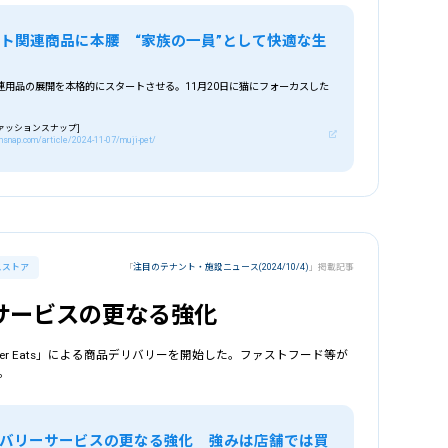
ト関連商品に本腰 “家族の一員”として快適な生
連用品の展開を本格的にスタートさせる。11月20日に猫にフォーカスした
。
[ファッションスナップ]
nsnap.com/article/2024-11-07/muji-pet/
スストア
「
注目のテナント・施設ニュース(2024/10/4)
」掲載記事
サービスの更なる強化
ber Eats」による商品デリバリーを開始した。ファストフード等が
。
バリーサービスの更なる強化 強みは店舗では買