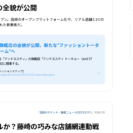
の全貌が公開
オープン。店頭のオープンプラットフォーム化や、リアル店舗とECの
れた新業態だ。
旗艦店の全貌が公開、新たな“ファッショントータ
ーム”へ
「アンドエスティ」の旗艦店「アンドエスティ トーキョー（and ST
24日に開業する。
[ファッションスナップ]
nsnap.com/article/2025-04-23/andst-tokyo-open/
「
注目のテナント・施設ニュース(2025/2/21)
」掲載記事
ルか？藤崎の巧みな店舗網連動戦