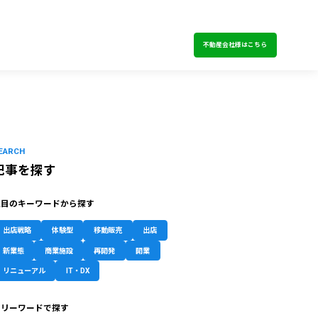
不動産会社様はこちら
EARCH
記事を探す
注目のキーワードから探す
出店戦略
体験型
移動販売
出店
新業態
商業施設
再開発
開業
リニューアル
IT・DX
フリーワードで探す