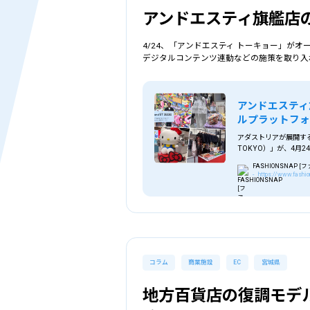
アンドエスティ旗艦店
4/24、「アンドエスティ トーキョー」が
デジタルコンテンツ連動などの施策を取り入
アンドエスティ
ルプラットフォ
アダストリアが展開する
TOKYO）」が、4月
FASHIONSNAP 
- https://www.fashio
コラム
商業施設
EC
宮城県
地方百貨店の復調モデ