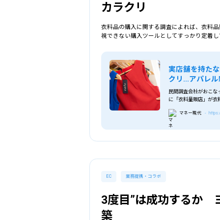
カラクリ
選択中の条件
衣料品の購入に関する調査によれば、衣料品
EC
視できない購入ツールとしてすっかり定着し
実店舗を持た
クリ…アパレル
民間調査会社がおこな
に「衣料量販店」が衣料
ネットショップ(37%
マネー現代
- https
ネットスペースの存在
EC
業務提携・コラボ
3度目”は成功するか
築