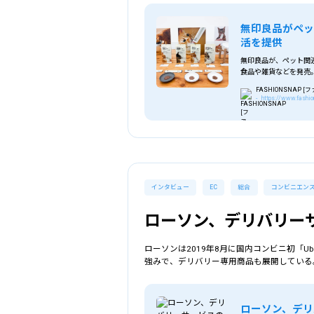
無印良品がペッ
活を提供
無印良品が、ペット関
食品や雑貨などを発売
FASHIONSNAP 
- https://www.fashio
インタビュー
EC
総合
コンビニエン
ローソン、デリバリー
ローソンは2019年8月に国内コンビニ初「U
強みで、デリバリー専用商品も展開している
ローソン、デリ