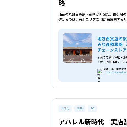
略
仙台の老舗百貨店・藤崎が堅調だ。首都圏の
透けるのは、東北エリアに13店舗展開する
地方百貨店の
みな連動戦略 
チェーンストア
仙台の老舗百貨店・藤
たが、回復は早く、20
ルか？藤崎の本店とサテ
流通・小売業界で働
ダイヤモンド・チェー
- https://diamond-r
詳細条件で探す
コラム
SNS
EC
エリア
を選
アパレル新時代 実店