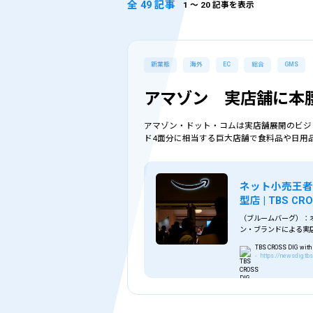
全 49 記事
1
〜 20 記事を表示
新業態
海外
EC
総合
GMS
アマゾン 実店舗に本
アマゾン・ドット・コムは実店舗展開のビジ
ド4面分に相当する巨大店舗で食料品や日用
ネット小売王者
型店 | TBS CROS
（ブルームバーグ）：
ン・ブランドによる実
建設を予定する店舗は2
TBS CROSS DIG with 
- https://newsdig.tb