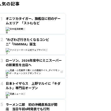
人気の記事
オニツカタイガー、旗艦店に初のゲー
ムエリア ｢ストⅡ｣など
日本経済新聞
“わざわざ行きたくなるコンビ
ニ”「FAMIMA」誕生
ファミリーマート公式ウェブサイト
ローソン、2026年度中にミニスーパー
の新業態を出店へ
流通・小売業界で働く人の情報サイト_ダイヤモン
ド・チェーンストアオンライン
日本トイザらス 上野マルイに「キダ
ルト」専門店オープン
流通ニュース
ラーメン二郎 初の沖縄直系店が開
店 当日午前6時発表でも行列