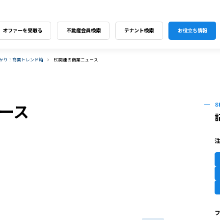
オファーを受取る
不動産会員検索
テナント検索
お役立ち情報
わかり！商業トレンド箱
EC関連の商業ニュース
S
ース