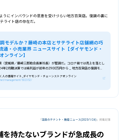
ようにインバウンドの恩恵を受けづらい地方百貨店。復調の裏に
サテライト店の存在だ。
復調モデルか？藤崎の本店とサテライト店舗網の巧
_流通・小売業界 ニュースサイト【ダイヤモンド・
オンライン】
崎（宮城県／藤﨑三郎助会長兼社長）が堅調だ。コロナ禍では売上を落とし
24年2月期決算では純利益が前年の2900万円から _ 地方百貨店の復調モデ
ライト店舗網の巧みな連動戦略 _ 流通・小売業界で働く人の情報サイト_
く人の情報サイト_ダイヤモンド・チェーンストアオンライン
ンストアオンライン
m.net/management/502352/
「
注目のテナント・施設ニュース(2025/1/24)
」掲載記事
択
業種
を選択
舗を持たないブランドが急成長の