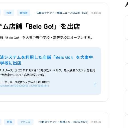
物販
食物販
「
注目のテナント・施設ニュース(2025/11/21)
」掲載記事
店舗「Belc Go!」を出店
Belc Go!」を大妻中野中学校・高等学校にオープンする。
システムを利用した店舗「Belc Go!」を大妻中
等学校に出店
リリース（2025年11月7日 13時00分）ベルク、無人決済システムを利用
!」を大妻中野中学校・高等学校に出店
スリリース配信シェアNo.1｜PR TIMES
p/main/html/rd/p/000000061.000106383.html
物販
アパレル
「
注目のテナント・施設ニュース(2025/5/2)
」掲載記事