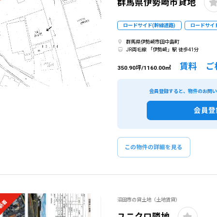
群馬県伊勢崎市貸地
ロードサイド(幹線道路)
ロードサイド
群馬県伊勢崎市田中島町
JR両毛線 「伊勢崎」駅 徒歩41分
賃料 ご
350.90坪/1160.00㎡
会員登録すると、物件のお問
会員登
この物件の詳細を見る
沼田市の貸土地（土地賃貸）
新着
ユニクロ隣地