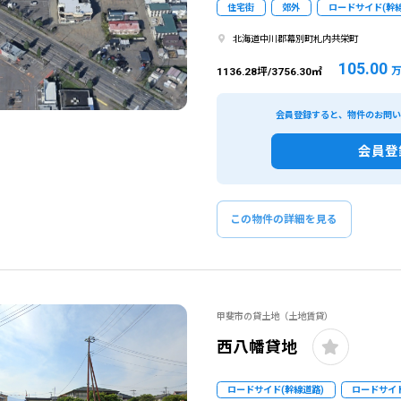
住宅街
郊外
ロードサイド(幹線
北海道中川郡幕別町札内共栄町
105.00
万
1136.28坪/3756.30㎡
会員登録すると、物件のお問
会員登
この物件の詳細を見る
甲斐市の貸土地（土地賃貸）
西八幡貸地
ロードサイド(幹線道路)
ロードサイド