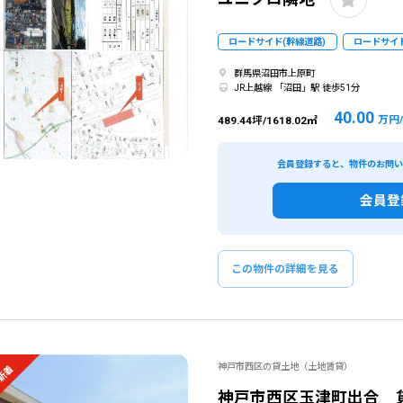
ロードサイド(幹線道路)
ロードサイド
群馬県沼田市上原町
JR上越線 「沼田」駅 徒歩51分
40.00
万円
489.44坪/1618.02㎡
会員登録すると、物件のお問
会員登
この物件の詳細を見る
神戸市西区の貸土地（土地賃貸）
新着
神戸市西区玉津町出合 