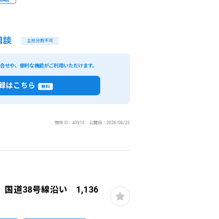
閉じる
件で検索
相談
土地分割不可
があります。）
い合せや、便利な機能がご利用いただけます。
録はこちら
無料
物件ID：43913 公開日：2026/06/22
道38号線沿い 1,136