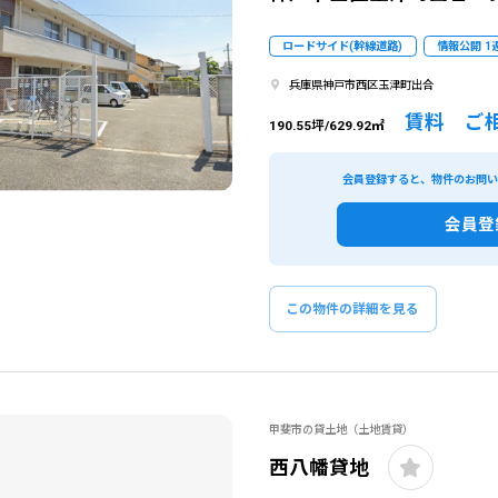
ロードサイド(幹線道路)
情報公開 1
兵庫県神戸市西区玉津町出合
賃料 ご
190.55坪/629.92㎡
会員登録すると、物件のお問
会員登
この物件の詳細を見る
甲斐市の貸土地（土地賃貸）
西八幡貸地