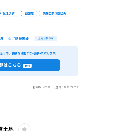
(生活道路)
路面店
情報公開 3日以内
/月 ※ご相談可能
土地分割不可
い合せや、便利な機能がご利用いただけます。
録はこちら
無料
物件ID：44338 公開日：2026/08/05
貸土地