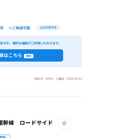
/月 ※ご相談可能
土地分割未定
い合せや、便利な機能がご利用いただけます。
録はこちら
無料
物件ID：43920 公開日：2026/06/22
閉じる
姫幹線 ロードサイド
条件
こだわり条件
道路)