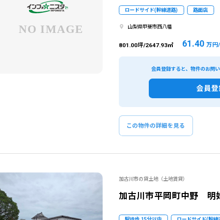
ロードサイド(幹線道路)
路面店
山梨県甲斐市西八幡
61.40
万円
801.00坪/2647.93㎡
会員登録すると、物件のお問
会員登
この物件の詳細を見る
加古川市の貸土地（土地賃貸）
加古川市平岡町中野 明
該当物件数
7
件
エリア
出店
駅徒歩 15分以内
ロードサイド(幹線