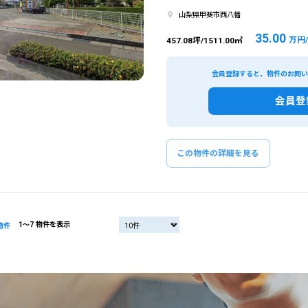
山梨県甲斐市西八幡
35.00
万円
457.08坪/1511.00㎡
会員登録すると、物件のお問
会員登
この物件の詳細を見る
1〜7 物件を表示
物件