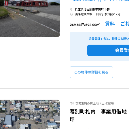
閉じる
閉じる
兵庫県加古川市平岡町中野
この条
山陽電鉄本線 「別府」駅 徒歩12分
賃料 ご
269.83坪/892.00㎡
ものを全て選択してください。（例：「JR山手線 新宿駅」と「小田急線 新宿駅」では検索結果が異なる場合
会員登録すると、物件のお問
会員登
この物件の詳細を見る
中川郡幕別町の貸土地（土地賃貸）
幕別町札内 事業用借地 国
坪