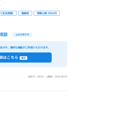
(生活道路)
路面店
情報公開 3日以内
相談
土地分割不可
い合せや、便利な機能がご利用いただけます。
録はこちら
無料
物件ID：44339 公開日：2026/08/05