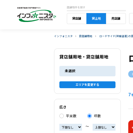
店舗物件を探す
貸店舗
貸土地
売店舗
インフォニスタ
貸店舗用地
ロードサイド(幹線道路)の
貸店舗用地・貸店舗用地
未選択
エリアを変更する
7
広さ
平米数
坪数
〜