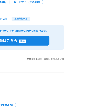
道路)
ロードサイド(生活道路)
円/月
土地分割未定
い合せや、便利な機能がご利用いただけます。
録はこちら
無料
物件ID：42468 公開日：2026/05/01
(生活道路)