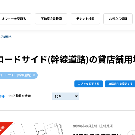
オファーを受取る
不動産会員検索
テナント検索
お役立ち情報
貸店舗用地
ロードサイド(幹線道路)の貸店舗用
ロードサイド(幹線道路)
エリアを変更する
出店条件を変更する
1〜7 物件を表示
物件
伊勢崎市の貸土地（土地賃貸）
新着