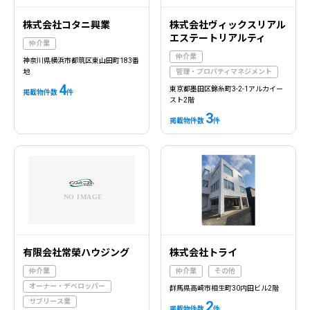
株式会社コタニ興業
株式会社ヴィックスリアル
エステートリアルティ
仲介業
仲介業
神奈川県横浜市都筑区東山田町183番
地
管理・プロパティマネジメント
4
東京都墨田区錦糸町3-2-1アルカイー
掲載物件数
件
スト2階
3
掲載物件数
件
有限会社常榮ハウジング
株式会社トライ
仲介業
仲介業
その他
オーナー・デベロッパー
群馬県高崎市相生町30内田ビル2階
サブリース業
2
掲載物件数
件