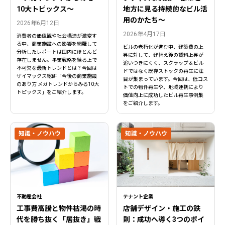
10大トピックス〜
地方に見る持続的なビル活
用のかたち～
2026年6月12日
2026年4月17日
消費者の価値観や社会構造が激変す
る中、商業施設への影響を網羅して
ビルの老朽化が進む中、建築費の上
分析したレポートは国内にほとんど
昇に対して、建替え後の賃料上昇が
存在しません。事業戦略を練る上で
追いつきにくく、スクラップ＆ビル
不可欠な最新トレンドとは？今回は
ドではなく既存ストックの再生に注
ザイマックス総研「今後の商業施設
目が集まっています。今回は、低コス
のあり方 メガトレンドからみる10大
トでの物件再生や、地域連携により
トピックス」をご紹介します。
価値向上に成功したビル再生事例集
をご紹介します。
知識・ノウハウ
知識・ノウハウ
不動産会社
テナント企業
工事費高騰と物件枯渇の時
店舗デザイン・施工の鉄
代を勝ち抜く「居抜き」戦
則：成功へ導く3つのポイ