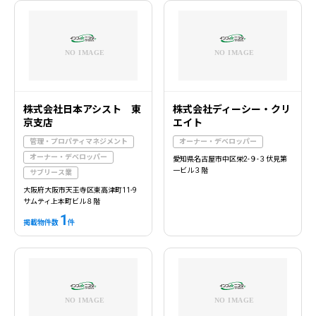
株式会社日本アシスト 東
株式会社ディーシー・クリ
京支店
エイト
管理・プロパティマネジメント
オーナー・デベロッパー
オーナー・デベロッパー
愛知県名古屋市中区栄2-９-３伏見第
一ビル３階
サブリース業
大阪府大阪市天王寺区東高津町11-9
サムティ上本町ビル８階
1
掲載物件数
件