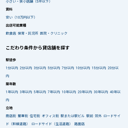
小さい・狭小店舗（5坪以下）
賃料
安い（10万円以下）
出店可能業種
飲食店
保育・託児所
医院・クリニック
こだわり条件から貸店舗を探す
駅徒歩
1分以内
2分以内
3分以内
5分以内
7分以内
10分以内
15分以内
20分以
内
築年数
1年以内
3年以内
5年以内
7年以内
10年以内
20年以内
30年以内
40年以
内
立地
商店街
繁華街
住宅街
オフィス街
駅または駅ビル
駅前
郊外
ロードサイ
ド（幹線道路）
ロードサイド（生活道路）
路面店