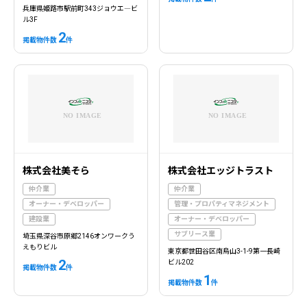
兵庫県姫路市駅前町343ジョウエ―ビ
ル3F
2
掲載物件数
件
株式会社美そら
株式会社エッジトラスト
仲介業
仲介業
オーナー・デベロッパー
管理・プロパティマネジメント
建設業
オーナー・デベロッパー
サブリース業
埼玉県深谷市原郷2146オンワークう
えもりビル
東京都世田谷区南烏山3-1-9第一長崎
2
ビル202
掲載物件数
件
1
掲載物件数
件