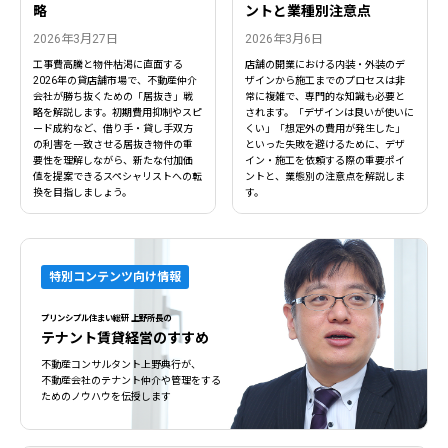
略
ントと業種別注意点
2026年3月27日
2026年3月6日
工事費高騰と物件枯渇に直面する
店舗の開業における内装・外装のデ
2026年の貸店舗市場で、不動産仲介
ザインから施工までのプロセスは非
会社が勝ち抜くための「居抜き」戦
常に複雑で、専門的な知識も必要と
略を解説します。初期費用抑制やスピ
されます。「デザインは良いが使いに
ード成約など、借り手・貸し手双方
くい」「想定外の費用が発生した」
の利害を一致させる居抜き物件の重
といった失敗を避けるために、デザ
要性を理解しながら、新たな付加価
イン・施工を依頼する際の重要ポイ
値を提案できるスペシャリストへの転
ントと、業態別の注意点を解説しま
換を目指しましょう。
す。
特別コンテンツ向け情報
プリンシプル住まい総研 上野所長の
テナント賃貸経営のすすめ
不動産コンサルタント上野典行が、
不動産会社のテナント仲介や管理をする
ためのノウハウを伝授します