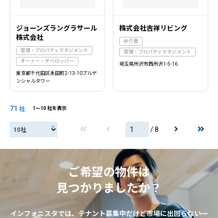
ジョーンズラングラサール
株式会社吉祥リビング
株式会社
仲介業
管理・プロパティマネジメント
管理・プロパティマネジメント
オーナー・デベロッパー
埼玉県所沢市西所沢1-5-16
東京都千代田区永田町2-13-10プルデ
ンシャルタワー
71
社
1〜10 社を表示
/ 8
20社
ご希望の物件は
見つかりましたか？
インフォニスタでは、テナント募集中だけど市場に出回らない一