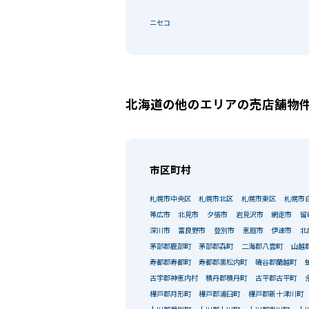
ニセコ
北海道の他のエリアの売店舗物
市区町村
札幌市中央区
札幌市北区
札幌市東区
札幌市
帯広市
北見市
夕張市
岩見沢市
網走市
留
深川市
富良野市
登別市
恵庭市
伊達市
北
茅部郡鹿部町
茅部郡森町
二海郡八雲町
山越
寿都郡寿都町
寿都郡黒松内町
磯谷郡蘭越町
古宇郡神恵内村
積丹郡積丹町
古平郡古平町
樺戸郡月形町
樺戸郡浦臼町
樺戸郡新十津川町