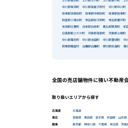
上川郡愛別町
上川郡上川町
上川郡東川町
上
中川郡美深町
中川郡音威子府村
中川郡中川町
枝幸郡浜頓別町
枝幸郡中頓別町
枝幸郡枝幸町
斜里郡小清水町
常呂郡訓子府町
常呂郡置戸町
有珠郡壮瞥町
白老郡白老町
勇払郡厚真町
虻
日高郡新ひだか町
河東郡音更町
河東郡士幌町
中川郡幕別町
中川郡池田町
中川郡豊頃町
中
阿寒郡鶴居村
白糠郡白糠町
野付郡別海町
標
全国の売店舗物件に強い不動産
取り扱いエリアから探す
北海道
北海道
東北
宮城県
青森県
岩手県
秋田県
山形県
関東
東京都
神奈川県
千葉県
埼玉県
茨城