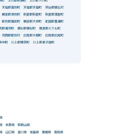
寒町
上川郡剣淵町
上川郡下川町
天塩郡遠別町
天塩郡天塩町
宗谷郡猿払村
網走郡津別町
斜里郡斜里町
斜里郡清里町
紋別郡雄武町
網走郡大空町
虻田郡豊浦町
河郡浦河町
様似郡様似町
幌泉郡えりも町
河西郡更別村
広尾郡大樹町
広尾郡広尾町
浜中町
川上郡標茶町
川上郡弟子屈町
県
県
奈良県
和歌山県
県
山口県
香川県
徳島県
愛媛県
高知県