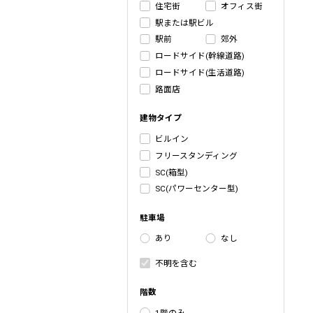
住宅街
オフィス街
駅または駅ビル
駅前
郊外
ロードサイド(幹線道路)
ロードサイド(生活道路)
路面店
建物タイプ
ビルイン
フリースタンディング
SC(箱型)
SC(パワーセンター型)
駐車場
あり
なし
不明を含む
階数
1階のみ