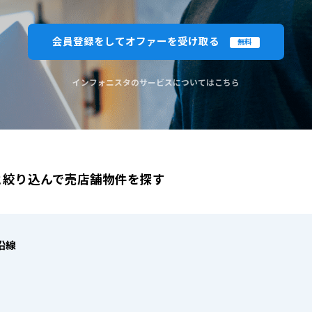
閉じる
閉じる
この条
会員登録をしてオファーを受け取る
無料
ものを全て選択してください。（例：「JR山手線 新宿駅」と「小田急線 新宿駅」では検索結果が異なる場合
インフォニスタのサービスについてはこちら
と絞り込んで売店舗物件を探す
沿線