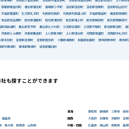
川郡美瑛町
空知郡上富良野町
空知郡中富良野町
空知郡南富良野町
勇払郡占冠村
上川郡和
雨竜郡幌加内町
増毛郡増毛町
留萌郡小平町
苫前郡苫前町
苫前郡羽幌町
苫前郡初山別村
天塩郡豊富町
礼文郡礼文町
利尻郡利尻町
利尻郡利尻富士町
天塩郡幌延町
網走郡美幌町
常呂郡佐呂間町
紋別郡遠軽町
紋別郡湧別町
紋別郡滝上町
紋別郡興部町
紋別郡西興部村
田郡洞爺湖町
勇払郡安平町
勇払郡むかわ町
沙流郡日高町
沙流郡平取町
新冠郡新冠町
浦
河東郡上士幌町
河東郡鹿追町
上川郡新得町
上川郡清水町
河西郡芽室町
河西郡中札内村
川郡本別町
足寄郡足寄町
足寄郡陸別町
十勝郡浦幌町
釧路郡釧路町
厚岸郡厚岸町
厚岸郡
津郡中標津町
標津郡標津町
目梨郡羅臼町
会社も
探すことができます
東海
愛知県
静岡県
三重県
岐阜
福島県
関西
大阪府
兵庫県
京都府
滋賀
県
栃木県
群馬県
山梨県
中国・四国
広島県
岡山県
鳥取県
島根