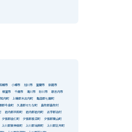
函館市
小樽市
旭川市
室蘭市
釧路市
根室市
千歳市
滝川市
砂川市
歌志内市
郡知内町
上磯郡木古内町
亀田郡七飯町
棚郡今金町
久遠郡せたな町
島牧郡島牧村
町
岩内郡共和町
岩内郡岩内町
古宇郡泊村
夕張郡由仁町
夕張郡長沼町
夕張郡栗山町
上川郡東神楽町
上川郡当麻町
上川郡比布町