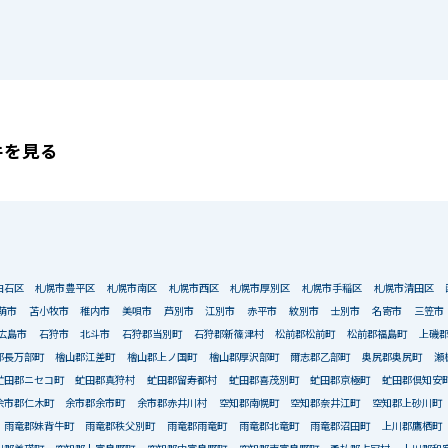
件を見る
白石区
札幌市豊平区
札幌市南区
札幌市西区
札幌市厚別区
札幌市手稲区
札幌市清田区
萌市
苫小牧市
稚内市
美唄市
芦別市
江別市
赤平市
紋別市
士別市
名寄市
三笠市
広島市
石狩市
北斗市
石狩郡当別町
石狩郡新篠津村
松前郡松前町
松前郡福島町
上磯
郡長万部町
檜山郡江差町
檜山郡上ノ国町
檜山郡厚沢部町
爾志郡乙部町
奥尻郡奥尻町
瀬
虻田郡ニセコ町
虻田郡真狩村
虻田郡留寿都村
虻田郡喜茂別町
虻田郡京極町
虻田郡倶知安
余市郡仁木町
余市郡余市町
余市郡赤井川村
空知郡南幌町
空知郡奈井江町
空知郡上砂川町
雨竜郡妹背牛町
雨竜郡秩父別町
雨竜郡雨竜町
雨竜郡北竜町
雨竜郡沼田町
上川郡鷹栖町