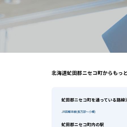
北海道虻田郡ニセコ町
駅選択の場合は路線ごとに該当する
北海道虻田郡ニセコ町からもっ
虻田郡ニセコ町を通っている路線
JR函館本線(長万部～小樽)
虻田郡ニセコ町内の駅