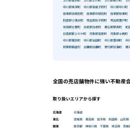
上川郡愛別町
上川郡上川町
上川郡東川町
上
中川郡美深町
中川郡音威子府村
中川郡中川町
枝幸郡浜頓別町
枝幸郡中頓別町
枝幸郡枝幸町
斜里郡小清水町
常呂郡訓子府町
常呂郡置戸町
有珠郡壮瞥町
白老郡白老町
勇払郡厚真町
虻
日高郡新ひだか町
河東郡音更町
河東郡士幌町
中川郡幕別町
中川郡池田町
中川郡豊頃町
中
阿寒郡鶴居村
白糠郡白糠町
野付郡別海町
標
全国の売店舗物件に強い不動産
取り扱いエリアから探す
北海道
北海道
東北
宮城県
青森県
岩手県
秋田県
山形県
関東
東京都
神奈川県
千葉県
埼玉県
茨城