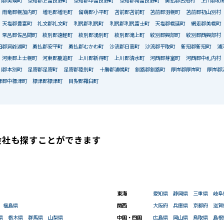
川郡美瑛町
空知郡上富良野町
空知郡中富良野町
空知郡南富良野町
勇払郡占冠村
上川郡和
雨竜郡幌加内町
増毛郡増毛町
留萌郡小平町
苫前郡苫前町
苫前郡羽幌町
苫前郡初山別村
天塩郡豊富町
礼文郡礼文町
利尻郡利尻町
利尻郡利尻富士町
天塩郡幌延町
網走郡美幌町
常呂郡佐呂間町
紋別郡遠軽町
紋別郡湧別町
紋別郡滝上町
紋別郡興部町
紋別郡西興部村
田郡洞爺湖町
勇払郡安平町
勇払郡むかわ町
沙流郡日高町
沙流郡平取町
新冠郡新冠町
浦
河東郡上士幌町
河東郡鹿追町
上川郡新得町
上川郡清水町
河西郡芽室町
河西郡中札内村
川郡本別町
足寄郡足寄町
足寄郡陸別町
十勝郡浦幌町
釧路郡釧路町
厚岸郡厚岸町
厚岸郡
津郡中標津町
標津郡標津町
目梨郡羅臼町
会社も
探すことができます
東海
愛知県
静岡県
三重県
岐阜
福島県
関西
大阪府
兵庫県
京都府
滋賀
県
栃木県
群馬県
山梨県
中国・四国
広島県
岡山県
鳥取県
島根