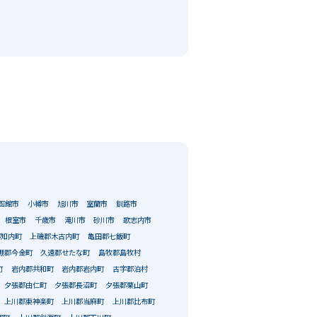
函館市
小樽市
旭川市
室蘭市
釧路市
根室市
千歳市
滝川市
砂川市
歌志内市
郡知内町
上磯郡木古内町
亀田郡七飯町
棚郡今金町
久遠郡せたな町
島牧郡島牧村
町
岩内郡共和町
岩内郡岩内町
古宇郡泊村
夕張郡由仁町
夕張郡長沼町
夕張郡栗山町
上川郡東神楽町
上川郡当麻町
上川郡比布町