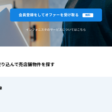
閉じる
閉じる
この条
会員登録をしてオファーを受け取る
無料
ものを全て選択してください。（例：「JR山手線 新宿駅」と「小田急線 新宿駅」では検索結果が異なる場合
インフォニスタのサービスについてはこちら
絞り込んで売店舗物件を探す
線