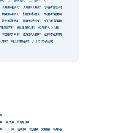
寒町
上川郡剣淵町
上川郡下川町
天塩郡遠別町
天塩郡天塩町
宗谷郡猿払村
網走郡津別町
斜里郡斜里町
斜里郡清里町
紋別郡雄武町
網走郡大空町
虻田郡豊浦町
河郡浦河町
様似郡様似町
幌泉郡えりも町
河西郡更別村
広尾郡大樹町
広尾郡広尾町
浜中町
川上郡標茶町
川上郡弟子屈町
県
県
奈良県
和歌山県
県
山口県
香川県
徳島県
愛媛県
高知県