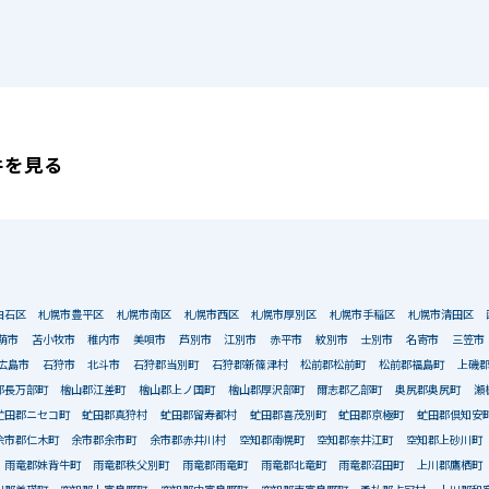
件を見る
白石区
札幌市豊平区
札幌市南区
札幌市西区
札幌市厚別区
札幌市手稲区
札幌市清田区
萌市
苫小牧市
稚内市
美唄市
芦別市
江別市
赤平市
紋別市
士別市
名寄市
三笠市
広島市
石狩市
北斗市
石狩郡当別町
石狩郡新篠津村
松前郡松前町
松前郡福島町
上磯
郡長万部町
檜山郡江差町
檜山郡上ノ国町
檜山郡厚沢部町
爾志郡乙部町
奥尻郡奥尻町
瀬
虻田郡ニセコ町
虻田郡真狩村
虻田郡留寿都村
虻田郡喜茂別町
虻田郡京極町
虻田郡倶知安
余市郡仁木町
余市郡余市町
余市郡赤井川村
空知郡南幌町
空知郡奈井江町
空知郡上砂川町
雨竜郡妹背牛町
雨竜郡秩父別町
雨竜郡雨竜町
雨竜郡北竜町
雨竜郡沼田町
上川郡鷹栖町