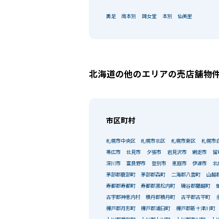
勇足
南本別
岡女堂
本別
仙美里
北海道の他のエリアの売店舗物
市区町村
札幌市中央区
札幌市北区
札幌市東区
札幌市
帯広市
北見市
夕張市
岩見沢市
網走市
留
深川市
富良野市
登別市
恵庭市
伊達市
北
茅部郡鹿部町
茅部郡森町
二海郡八雲町
山越
寿都郡寿都町
寿都郡黒松内町
磯谷郡蘭越町
古宇郡神恵内村
積丹郡積丹町
古平郡古平町
樺戸郡月形町
樺戸郡浦臼町
樺戸郡新十津川町