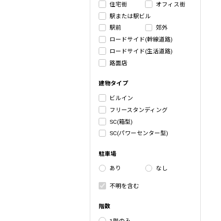
住宅街
オフィス街
駅または駅ビル
駅前
郊外
ロードサイド(幹線道路)
ロードサイド(生活道路)
路面店
建物タイプ
ビルイン
フリースタンディング
SC(箱型)
SC(パワーセンター型)
駐車場
あり
なし
不明を含む
階数
1階のみ