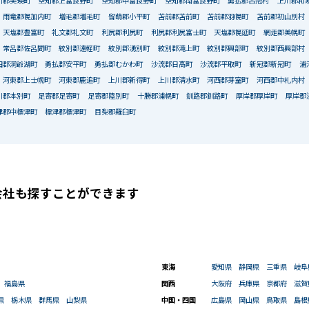
川郡美瑛町
空知郡上富良野町
空知郡中富良野町
空知郡南富良野町
勇払郡占冠村
上川郡和
雨竜郡幌加内町
増毛郡増毛町
留萌郡小平町
苫前郡苫前町
苫前郡羽幌町
苫前郡初山別村
天塩郡豊富町
礼文郡礼文町
利尻郡利尻町
利尻郡利尻富士町
天塩郡幌延町
網走郡美幌町
常呂郡佐呂間町
紋別郡遠軽町
紋別郡湧別町
紋別郡滝上町
紋別郡興部町
紋別郡西興部村
田郡洞爺湖町
勇払郡安平町
勇払郡むかわ町
沙流郡日高町
沙流郡平取町
新冠郡新冠町
浦
河東郡上士幌町
河東郡鹿追町
上川郡新得町
上川郡清水町
河西郡芽室町
河西郡中札内村
川郡本別町
足寄郡足寄町
足寄郡陸別町
十勝郡浦幌町
釧路郡釧路町
厚岸郡厚岸町
厚岸郡
津郡中標津町
標津郡標津町
目梨郡羅臼町
会社も
探すことができます
東海
愛知県
静岡県
三重県
岐阜
福島県
関西
大阪府
兵庫県
京都府
滋賀
県
栃木県
群馬県
山梨県
中国・四国
広島県
岡山県
鳥取県
島根