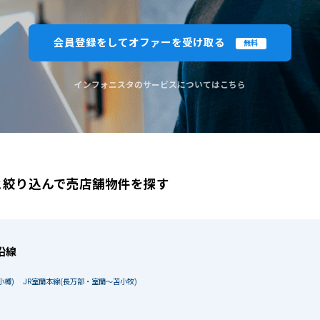
閉じる
閉じる
この条
会員登録をしてオファーを受け取る
無料
ものを全て選択してください。（例：「JR山手線 新宿駅」と「小田急線 新宿駅」では検索結果が異なる場合
インフォニスタのサービスについてはこちら
と絞り込んで売店舗物件を探す
沿線
小樽)
JR室蘭本線(長万部・室蘭～苫小牧)