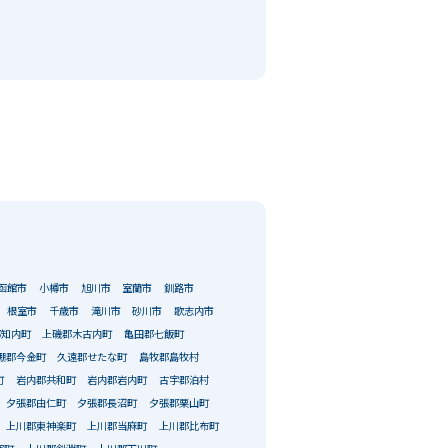
函館市
小樽市
旭川市
室蘭市
釧路市
根室市
千歳市
滝川市
砂川市
歌志内市
郡知内町
上磯郡木古内町
亀田郡七飯町
棚郡今金町
久遠郡せたな町
島牧郡島牧村
町
岩内郡共和町
岩内郡岩内町
古宇郡泊村
夕張郡由仁町
夕張郡長沼町
夕張郡栗山町
上川郡東神楽町
上川郡当麻町
上川郡比布町