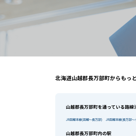
北海道山越郡長万部町
駅選択の場合は路線ごとに該当する
北海道山越郡長万部町からもっ
山越郡長万部町を通っている路線
JR函館本線(函館～長万部)
JR函館本線(長万部～
山越郡長万部町内の駅