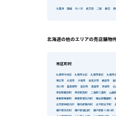
北豊津
国縫
中ノ沢
長万部
二股
蕨岱
静
北海道の他のエリアの売店舗物
市区町村
札幌市中央区
札幌市北区
札幌市東区
札幌市
帯広市
北見市
夕張市
岩見沢市
網走市
留
深川市
富良野市
登別市
恵庭市
伊達市
北
茅部郡鹿部町
茅部郡森町
二海郡八雲町
山越
寿都郡寿都町
寿都郡黒松内町
磯谷郡蘭越町
古宇郡神恵内村
積丹郡積丹町
古平郡古平町
樺戸郡月形町
樺戸郡浦臼町
樺戸郡新十津川町