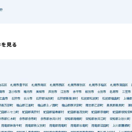
狩
件を見る
白石区
札幌市豊平区
札幌市南区
札幌市西区
札幌市厚別区
札幌市手稲区
札幌市清田区
萌市
苫小牧市
稚内市
美唄市
芦別市
江別市
赤平市
紋別市
士別市
名寄市
三笠市
広島市
石狩市
北斗市
石狩郡当別町
石狩郡新篠津村
松前郡松前町
松前郡福島町
上磯
郡長万部町
檜山郡江差町
檜山郡上ノ国町
檜山郡厚沢部町
爾志郡乙部町
奥尻郡奥尻町
瀬
虻田郡ニセコ町
虻田郡真狩村
虻田郡留寿都村
虻田郡喜茂別町
虻田郡京極町
虻田郡倶知安
余市郡仁木町
余市郡余市町
余市郡赤井川村
空知郡南幌町
空知郡奈井江町
空知郡上砂川町
雨竜郡妹背牛町
雨竜郡秩父別町
雨竜郡雨竜町
雨竜郡北竜町
雨竜郡沼田町
上川郡鷹栖町