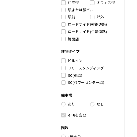
住宅街
オフィス街
駅または駅ビル
駅前
郊外
ロードサイド(幹線道路)
ロードサイド(生活道路)
路面店
建物タイプ
ビルイン
フリースタンディング
SC(箱型)
SC(パワーセンター型)
駐車場
あり
なし
不明を含む
階数
1階のみ