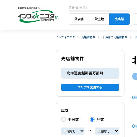
店舗物件を探す
貸店舗
貸土地
売店舗
インフォニスタ
売店舗物件
北海道の売店舗物件
売店舗物件
北海道山越郡長万部町
エリアを変更する
0
広さ
平米数
坪数
0
〜