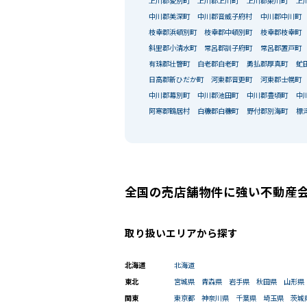
上川郡愛別町
上川郡上川町
上川郡東川町
上
中川郡美深町
中川郡音威子府村
中川郡中川町
枝幸郡浜頓別町
枝幸郡中頓別町
枝幸郡枝幸町
斜里郡小清水町
常呂郡訓子府町
常呂郡置戸町
有珠郡壮瞥町
白老郡白老町
勇払郡厚真町
虻
日高郡新ひだか町
河東郡音更町
河東郡士幌町
中川郡幕別町
中川郡池田町
中川郡豊頃町
中
阿寒郡鶴居村
白糠郡白糠町
野付郡別海町
標
全国の売店舗物件に強い不動産
取り扱いエリアから探す
北海道
北海道
東北
宮城県
青森県
岩手県
秋田県
山形県
関東
東京都
神奈川県
千葉県
埼玉県
茨城