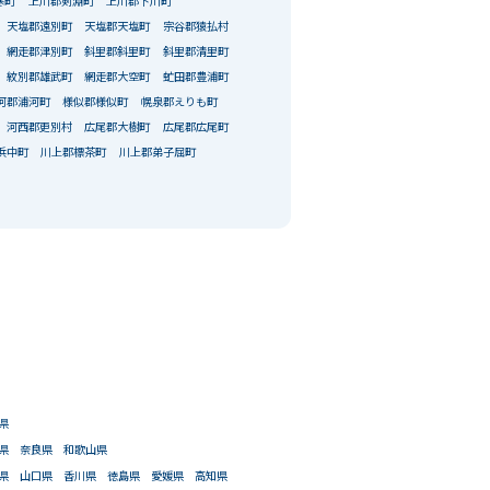
寒町
上川郡剣淵町
上川郡下川町
天塩郡遠別町
天塩郡天塩町
宗谷郡猿払村
網走郡津別町
斜里郡斜里町
斜里郡清里町
紋別郡雄武町
網走郡大空町
虻田郡豊浦町
河郡浦河町
様似郡様似町
幌泉郡えりも町
河西郡更別村
広尾郡大樹町
広尾郡広尾町
浜中町
川上郡標茶町
川上郡弟子屈町
県
県
奈良県
和歌山県
県
山口県
香川県
徳島県
愛媛県
高知県