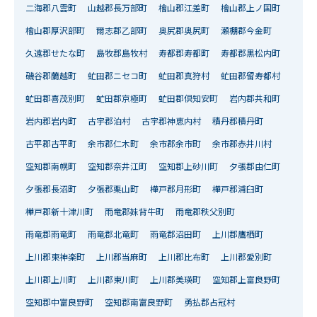
二海郡八雲町
山越郡長万部町
檜山郡江差町
檜山郡上ノ国町
檜山郡厚沢部町
爾志郡乙部町
奥尻郡奥尻町
瀬棚郡今金町
久遠郡せたな町
島牧郡島牧村
寿都郡寿都町
寿都郡黒松内町
磯谷郡蘭越町
虻田郡ニセコ町
虻田郡真狩村
虻田郡留寿都村
虻田郡喜茂別町
虻田郡京極町
虻田郡倶知安町
岩内郡共和町
岩内郡岩内町
古宇郡泊村
古宇郡神恵内村
積丹郡積丹町
古平郡古平町
余市郡仁木町
余市郡余市町
余市郡赤井川村
空知郡南幌町
空知郡奈井江町
空知郡上砂川町
夕張郡由仁町
夕張郡長沼町
夕張郡栗山町
樺戸郡月形町
樺戸郡浦臼町
樺戸郡新十津川町
雨竜郡妹背牛町
雨竜郡秩父別町
雨竜郡雨竜町
雨竜郡北竜町
雨竜郡沼田町
上川郡鷹栖町
上川郡東神楽町
上川郡当麻町
上川郡比布町
上川郡愛別町
上川郡上川町
上川郡東川町
上川郡美瑛町
空知郡上富良野町
空知郡中富良野町
空知郡南富良野町
勇払郡占冠村