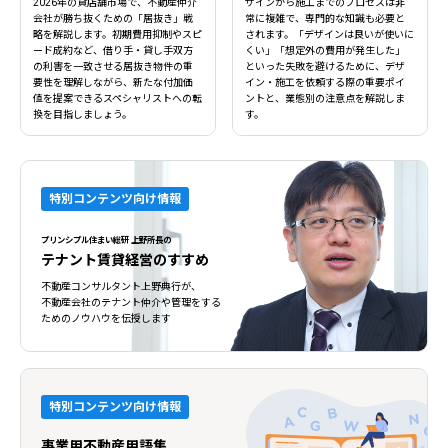
2026年の貸店舗市場で、不動産仲介
ザインから施工までのプロセスは非
会社が勝ち抜くための「居抜き」戦
常に複雑で、専門的な知識も必要と
略を解説します。初期費用抑制やスピ
されます。「デザインは良いが使いに
ード成約など、借り手・貸し手双方
くい」「想定外の費用が発生した」
の利害を一致させる居抜き物件の重
といった失敗を避けるために、デザ
要性を理解しながら、新たな付加価
イン・施工を依頼する際の重要ポイ
値を提案できるスペシャリストへの転
ントと、業態別の注意点を解説しま
換を目指しましょう。
す。
特別コンテンツ向け情報
プリンシプル住まい総研 上野所長の
テナント賃貸経営のすすめ
不動産コンサルタント上野典行が、
不動産会社のテナント仲介や管理をする
ためのノウハウを伝授します
特別コンテンツ向け情報
事業用不動産用語集