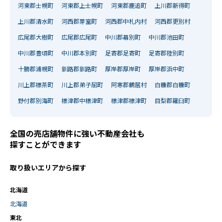
河東郡士幌町
河東郡上士幌町
河東郡鹿追町
上川郡新得町
上川郡清水町
河西郡芽室町
河西郡中札内村
河西郡更別村
広尾郡大樹町
広尾郡広尾町
中川郡幕別町
中川郡池田町
中川郡豊頃町
中川郡本別町
足寄郡足寄町
足寄郡陸別町
十勝郡浦幌町
釧路郡釧路町
厚岸郡厚岸町
厚岸郡浜中町
川上郡標茶町
川上郡弟子屈町
阿寒郡鶴居村
白糠郡白糠町
野付郡別海町
標津郡中標津町
標津郡標津町
目梨郡羅臼町
全国の売店舗物件に強い不動産会社も
探すことができます
取り扱いエリアから探す
北海道
北海道
東北