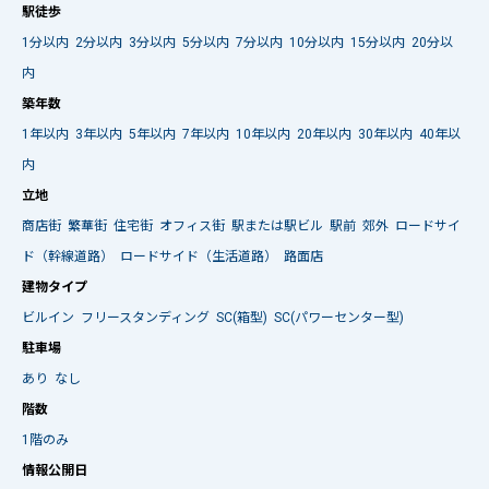
駅徒歩
1分以内
2分以内
3分以内
5分以内
7分以内
10分以内
15分以内
20分以
内
築年数
1年以内
3年以内
5年以内
7年以内
10年以内
20年以内
30年以内
40年以
内
立地
商店街
繁華街
住宅街
オフィス街
駅または駅ビル
駅前
郊外
ロードサイ
ド（幹線道路）
ロードサイド（生活道路）
路面店
建物タイプ
ビルイン
フリースタンディング
SC(箱型)
SC(パワーセンター型)
駐車場
あり
なし
階数
1階のみ
情報公開日