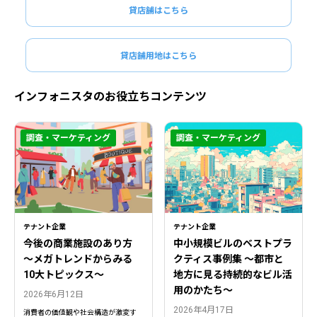
貸店舗はこちら
貸店舗用地はこちら
インフォニスタのお役立ちコンテンツ
調査・マーケティング
調査・マーケティング
閉じる
閉じる
テナント企業
テナント企業
今後の商業施設のあり方
中小規模ビルのベストプラ
〜メガトレンドからみる
クティス事例集 ～都市と
10大トピックス〜
地方に見る持続的なビル活
用のかたち～
2026年6月12日
2026年4月17日
消費者の価値観や社会構造が激変す