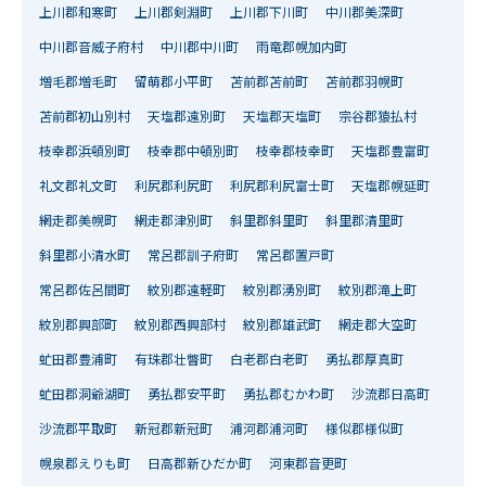
上川郡和寒町
上川郡剣淵町
上川郡下川町
中川郡美深町
中川郡音威子府村
中川郡中川町
雨竜郡幌加内町
増毛郡増毛町
留萌郡小平町
苫前郡苫前町
苫前郡羽幌町
苫前郡初山別村
天塩郡遠別町
天塩郡天塩町
宗谷郡猿払村
枝幸郡浜頓別町
枝幸郡中頓別町
枝幸郡枝幸町
天塩郡豊富町
礼文郡礼文町
利尻郡利尻町
利尻郡利尻富士町
天塩郡幌延町
網走郡美幌町
網走郡津別町
斜里郡斜里町
斜里郡清里町
斜里郡小清水町
常呂郡訓子府町
常呂郡置戸町
常呂郡佐呂間町
紋別郡遠軽町
紋別郡湧別町
紋別郡滝上町
紋別郡興部町
紋別郡西興部村
紋別郡雄武町
網走郡大空町
虻田郡豊浦町
有珠郡壮瞥町
白老郡白老町
勇払郡厚真町
虻田郡洞爺湖町
勇払郡安平町
勇払郡むかわ町
沙流郡日高町
沙流郡平取町
新冠郡新冠町
浦河郡浦河町
様似郡様似町
幌泉郡えりも町
日高郡新ひだか町
河東郡音更町