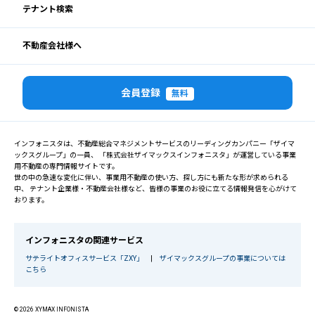
テナント検索
不動産会社様へ
会員登録
無料
インフォニスタは、不動産総合マネジメントサービスのリーディングカンパニー「ザイマ
ックスグループ」の一員、 「株式会社ザイマックスインフォニスタ」が運営している事業
用不動産の専門情報サイトです。
世の中の急速な変化に伴い、事業用不動産の使い方、探し方にも新たな形が求められる
中、 テナント企業様・不動産会社様など、皆様の事業のお役に立てる情報発信を心がけて
おります。
インフォニスタの関連サービス
サテライトオフィスサービス「ZXY」
|
ザイマックスグループの事業については
こちら
© 2026 XYMAX INFONISTA