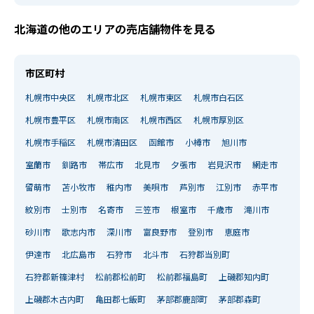
北海道の他のエリアの売店舗物件を見る
市区町村
札幌市中央区
札幌市北区
札幌市東区
札幌市白石区
札幌市豊平区
札幌市南区
札幌市西区
札幌市厚別区
札幌市手稲区
札幌市清田区
函館市
小樽市
旭川市
室蘭市
釧路市
帯広市
北見市
夕張市
岩見沢市
網走市
留萌市
苫小牧市
稚内市
美唄市
芦別市
江別市
赤平市
紋別市
士別市
名寄市
三笠市
根室市
千歳市
滝川市
砂川市
歌志内市
深川市
富良野市
登別市
恵庭市
伊達市
北広島市
石狩市
北斗市
石狩郡当別町
石狩郡新篠津村
松前郡松前町
松前郡福島町
上磯郡知内町
上磯郡木古内町
亀田郡七飯町
茅部郡鹿部町
茅部郡森町