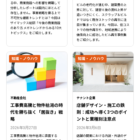
る中、商業施設への影響を網羅して
ビルの老朽化が進む中、建築費の上
分析したレポートは国内にほとんど
昇に対して、建替え後の賃料上昇が
存在しません。事業戦略を練る上で
追いつきにくく、スクラップ＆ビル
不可欠な最新トレンドとは？今回は
ドではなく既存ストックの再生に注
ザイマックス総研「今後の商業施設
目が集まっています。今回は、低コス
のあり方 メガトレンドからみる10大
トでの物件再生や、地域連携により
トピックス」をご紹介します。
価値向上に成功したビル再生事例集
をご紹介します。
知識・ノウハウ
知識・ノウハウ
不動産会社
テナント企業
工事費高騰と物件枯渇の時
店舗デザイン・施工の鉄
代を勝ち抜く「居抜き」戦
則：成功へ導く3つのポイ
略
ントと業種別注意点
2026年3月27日
2026年3月6日
工事費高騰と物件枯渇に直面する
店舗の開業における内装・外装のデ