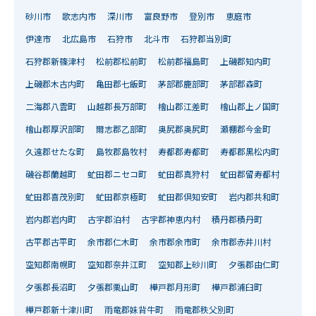
砂川市
歌志内市
深川市
富良野市
登別市
恵庭市
伊達市
北広島市
石狩市
北斗市
石狩郡当別町
石狩郡新篠津村
松前郡松前町
松前郡福島町
上磯郡知内町
上磯郡木古内町
亀田郡七飯町
茅部郡鹿部町
茅部郡森町
二海郡八雲町
山越郡長万部町
檜山郡江差町
檜山郡上ノ国町
檜山郡厚沢部町
爾志郡乙部町
奥尻郡奥尻町
瀬棚郡今金町
久遠郡せたな町
島牧郡島牧村
寿都郡寿都町
寿都郡黒松内町
磯谷郡蘭越町
虻田郡ニセコ町
虻田郡真狩村
虻田郡留寿都村
虻田郡喜茂別町
虻田郡京極町
虻田郡倶知安町
岩内郡共和町
岩内郡岩内町
古宇郡泊村
古宇郡神恵内村
積丹郡積丹町
古平郡古平町
余市郡仁木町
余市郡余市町
余市郡赤井川村
空知郡南幌町
空知郡奈井江町
空知郡上砂川町
夕張郡由仁町
夕張郡長沼町
夕張郡栗山町
樺戸郡月形町
樺戸郡浦臼町
樺戸郡新十津川町
雨竜郡妹背牛町
雨竜郡秩父別町