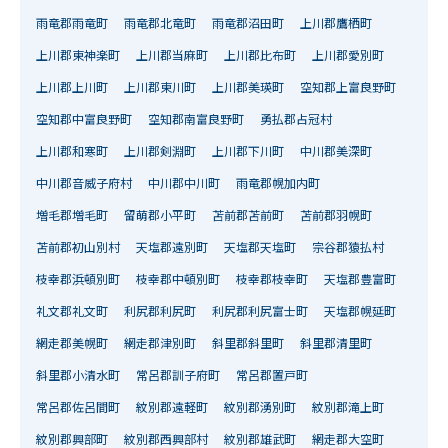
雨竜郡雨竜町
雨竜郡北竜町
雨竜郡沼田町
上川郡鷹栖町
上川郡東神楽町
上川郡当麻町
上川郡比布町
上川郡愛別町
上川郡上川町
上川郡東川町
上川郡美瑛町
空知郡上富良野町
空知郡中富良野町
空知郡南富良野町
勇払郡占冠村
上川郡和寒町
上川郡剣淵町
上川郡下川町
中川郡美深町
中川郡音威子府村
中川郡中川町
雨竜郡幌加内町
増毛郡増毛町
留萌郡小平町
苫前郡苫前町
苫前郡羽幌町
苫前郡初山別村
天塩郡遠別町
天塩郡天塩町
宗谷郡猿払村
枝幸郡浜頓別町
枝幸郡中頓別町
枝幸郡枝幸町
天塩郡豊富町
礼文郡礼文町
利尻郡利尻町
利尻郡利尻富士町
天塩郡幌延町
網走郡美幌町
網走郡津別町
斜里郡斜里町
斜里郡清里町
斜里郡小清水町
常呂郡訓子府町
常呂郡置戸町
常呂郡佐呂間町
紋別郡遠軽町
紋別郡湧別町
紋別郡滝上町
紋別郡興部町
紋別郡西興部村
紋別郡雄武町
網走郡大空町