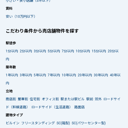
小さい・狭小店舗（5坪以下）
賃料
安い（10万円以下）
こだわり条件から売店舗物件を探す
駅徒歩
1分以内
2分以内
3分以内
5分以内
7分以内
10分以内
15分以内
20分以
内
築年数
1年以内
3年以内
5年以内
7年以内
10年以内
20年以内
30年以内
40年以
内
立地
商店街
繁華街
住宅街
オフィス街
駅または駅ビル
駅前
郊外
ロードサイ
ド（幹線道路）
ロードサイド（生活道路）
路面店
建物タイプ
ビルイン
フリースタンディング
SC(箱型)
SC(パワーセンター型)