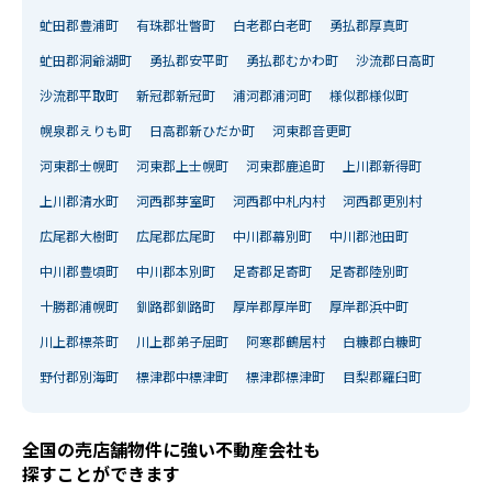
虻田郡豊浦町
有珠郡壮瞥町
白老郡白老町
勇払郡厚真町
虻田郡洞爺湖町
勇払郡安平町
勇払郡むかわ町
沙流郡日高町
沙流郡平取町
新冠郡新冠町
浦河郡浦河町
様似郡様似町
幌泉郡えりも町
日高郡新ひだか町
河東郡音更町
河東郡士幌町
河東郡上士幌町
河東郡鹿追町
上川郡新得町
上川郡清水町
河西郡芽室町
河西郡中札内村
河西郡更別村
広尾郡大樹町
広尾郡広尾町
中川郡幕別町
中川郡池田町
中川郡豊頃町
中川郡本別町
足寄郡足寄町
足寄郡陸別町
十勝郡浦幌町
釧路郡釧路町
厚岸郡厚岸町
厚岸郡浜中町
川上郡標茶町
川上郡弟子屈町
阿寒郡鶴居村
白糠郡白糠町
野付郡別海町
標津郡中標津町
標津郡標津町
目梨郡羅臼町
全国の売店舗物件に強い不動産会社も
探すことができます