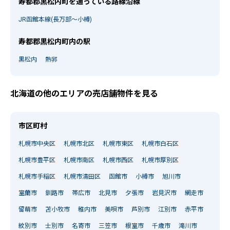
寿都郡黒松内町を通っている路線沿線
JR函館本線(長万部～小樽)
寿都郡黒松内町内の駅
黒松内
熱郛
北海道の他のエリアの売店舗物件を見る
市区町村
札幌市中央区
札幌市北区
札幌市東区
札幌市白石区
札幌市豊平区
札幌市南区
札幌市西区
札幌市厚別区
札幌市手稲区
札幌市清田区
函館市
小樽市
旭川市
室蘭市
釧路市
帯広市
北見市
夕張市
岩見沢市
網走市
留萌市
苫小牧市
稚内市
美唄市
芦別市
江別市
赤平市
紋別市
士別市
名寄市
三笠市
根室市
千歳市
滝川市