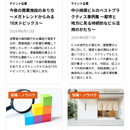
テナント企業
テナント企業
今後の商業施設のあり方
中小規模ビルのベストプラ
〜メガトレンドからみる
クティス事例集 ～都市と
10大トピックス〜
地方に見る持続的なビル活
用のかたち～
2026年6月12日
2026年4月17日
消費者の価値観や社会構造が激変す
る中、商業施設への影響を網羅して
ビルの老朽化が進む中、建築費の上
分析したレポートは国内にほとんど
昇に対して、建替え後の賃料上昇が
存在しません。事業戦略を練る上で
追いつきにくく、スクラップ＆ビル
不可欠な最新トレンドとは？今回は
ドではなく既存ストックの再生に注
ザイマックス総研「今後の商業施設
目が集まっています。今回は、低コス
のあり方 メガトレンドからみる10大
トでの物件再生や、地域連携により
トピックス」をご紹介します。
価値向上に成功したビル再生事例集
をご紹介します。
知識・ノウハウ
知識・ノウハウ