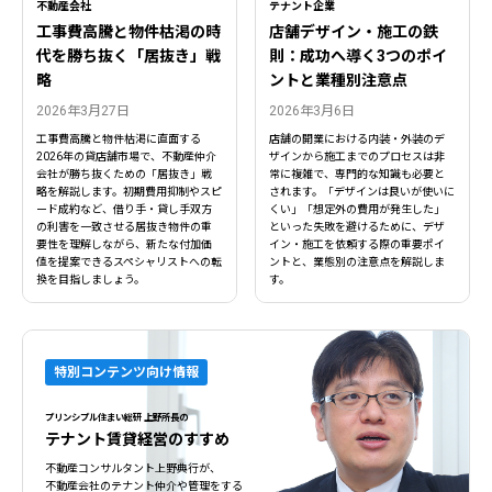
不動産会社
テナント企業
工事費高騰と物件枯渇の時
店舗デザイン・施工の鉄
代を勝ち抜く「居抜き」戦
則：成功へ導く3つのポイ
略
ントと業種別注意点
2026年3月27日
2026年3月6日
工事費高騰と物件枯渇に直面する
店舗の開業における内装・外装のデ
2026年の貸店舗市場で、不動産仲介
ザインから施工までのプロセスは非
会社が勝ち抜くための「居抜き」戦
常に複雑で、専門的な知識も必要と
略を解説します。初期費用抑制やスピ
されます。「デザインは良いが使いに
ード成約など、借り手・貸し手双方
くい」「想定外の費用が発生した」
の利害を一致させる居抜き物件の重
といった失敗を避けるために、デザ
要性を理解しながら、新たな付加価
イン・施工を依頼する際の重要ポイ
値を提案できるスペシャリストへの転
ントと、業態別の注意点を解説しま
換を目指しましょう。
す。
特別コンテンツ向け情報
プリンシプル住まい総研 上野所長の
テナント賃貸経営のすすめ
不動産コンサルタント上野典行が、
不動産会社のテナント仲介や管理をする