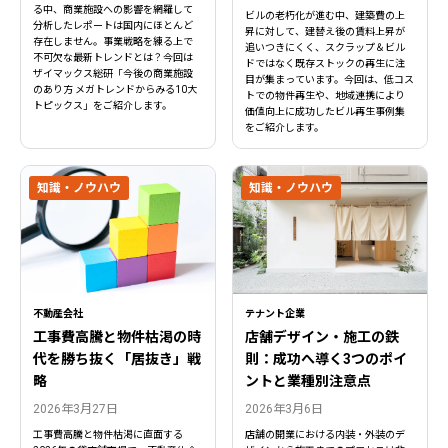
る中、商業施設への影響を網羅して
ビルの老朽化が進む中、建築費の上
分析したレポートは国内にほとんど
昇に対して、建替え後の賃料上昇が
存在しません。事業戦略を練る上で
追いつきにくく、スクラップ＆ビル
不可欠な最新トレンドとは？今回は
ドではなく既存ストックの再生に注
ザイマックス総研「今後の商業施設
目が集まっています。今回は、低コス
のあり方 メガトレンドからみる10大
トでの物件再生や、地域連携により
トピックス」をご紹介します。
価値向上に成功したビル再生事例集
をご紹介します。
知識・ノウハウ
知識・ノウハウ
不動産会社
テナント企業
工事費高騰と物件枯渇の時
店舗デザイン・施工の鉄
代を勝ち抜く「居抜き」戦
則：成功へ導く3つのポイ
略
ントと業種別注意点
2026年3月27日
2026年3月6日
工事費高騰と物件枯渇に直面する
店舗の開業における内装・外装のデ