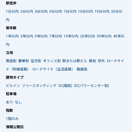
駅徒歩
1分以内
2分以内
3分以内
5分以内
7分以内
10分以内
15分以内
20分以
内
築年数
1年以内
3年以内
5年以内
7年以内
10年以内
20年以内
30年以内
40年以
内
立地
商店街
繁華街
住宅街
オフィス街
駅または駅ビル
駅前
郊外
ロードサイ
ド（幹線道路）
ロードサイド（生活道路）
路面店
建物タイプ
ビルイン
フリースタンディング
SC(箱型)
SC(パワーセンター型)
駐車場
あり
なし
階数
1階のみ
情報公開日