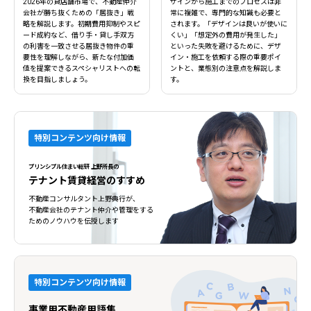
2026年の貸店舗市場で、不動産仲介
ザインから施工までのプロセスは非
会社が勝ち抜くための「居抜き」戦
常に複雑で、専門的な知識も必要と
略を解説します。初期費用抑制やスピ
されます。「デザインは良いが使いに
ード成約など、借り手・貸し手双方
くい」「想定外の費用が発生した」
の利害を一致させる居抜き物件の重
といった失敗を避けるために、デザ
要性を理解しながら、新たな付加価
イン・施工を依頼する際の重要ポイ
値を提案できるスペシャリストへの転
ントと、業態別の注意点を解説しま
換を目指しましょう。
す。
特別コンテンツ向け情報
プリンシプル住まい総研 上野所長の
テナント賃貸経営のすすめ
不動産コンサルタント上野典行が、
不動産会社のテナント仲介や管理をする
ためのノウハウを伝授します
特別コンテンツ向け情報
事業用不動産用語集