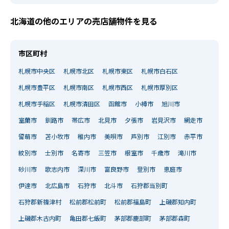
北海道の他のエリアの売店舗物件を見る
市区町村
札幌市中央区
札幌市北区
札幌市東区
札幌市白石区
札幌市豊平区
札幌市南区
札幌市西区
札幌市厚別区
札幌市手稲区
札幌市清田区
函館市
小樽市
旭川市
室蘭市
釧路市
帯広市
北見市
夕張市
岩見沢市
網走市
留萌市
苫小牧市
稚内市
美唄市
芦別市
江別市
赤平市
紋別市
士別市
名寄市
三笠市
根室市
千歳市
滝川市
砂川市
歌志内市
深川市
富良野市
登別市
恵庭市
伊達市
北広島市
石狩市
北斗市
石狩郡当別町
石狩郡新篠津村
松前郡松前町
松前郡福島町
上磯郡知内町
上磯郡木古内町
亀田郡七飯町
茅部郡鹿部町
茅部郡森町