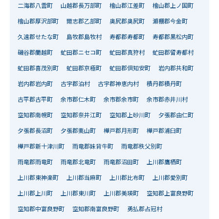
二海郡八雲町
山越郡長万部町
檜山郡江差町
檜山郡上ノ国町
檜山郡厚沢部町
爾志郡乙部町
奥尻郡奥尻町
瀬棚郡今金町
久遠郡せたな町
島牧郡島牧村
寿都郡寿都町
寿都郡黒松内町
磯谷郡蘭越町
虻田郡ニセコ町
虻田郡真狩村
虻田郡留寿都村
虻田郡喜茂別町
虻田郡京極町
虻田郡倶知安町
岩内郡共和町
岩内郡岩内町
古宇郡泊村
古宇郡神恵内村
積丹郡積丹町
古平郡古平町
余市郡仁木町
余市郡余市町
余市郡赤井川村
空知郡南幌町
空知郡奈井江町
空知郡上砂川町
夕張郡由仁町
夕張郡長沼町
夕張郡栗山町
樺戸郡月形町
樺戸郡浦臼町
樺戸郡新十津川町
雨竜郡妹背牛町
雨竜郡秩父別町
雨竜郡雨竜町
雨竜郡北竜町
雨竜郡沼田町
上川郡鷹栖町
上川郡東神楽町
上川郡当麻町
上川郡比布町
上川郡愛別町
上川郡上川町
上川郡東川町
上川郡美瑛町
空知郡上富良野町
空知郡中富良野町
空知郡南富良野町
勇払郡占冠村