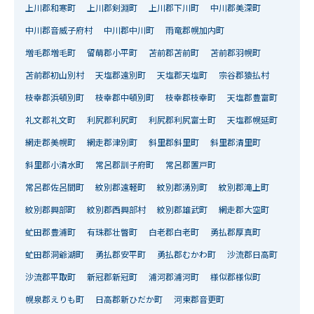
上川郡和寒町
上川郡剣淵町
上川郡下川町
中川郡美深町
中川郡音威子府村
中川郡中川町
雨竜郡幌加内町
増毛郡増毛町
留萌郡小平町
苫前郡苫前町
苫前郡羽幌町
苫前郡初山別村
天塩郡遠別町
天塩郡天塩町
宗谷郡猿払村
枝幸郡浜頓別町
枝幸郡中頓別町
枝幸郡枝幸町
天塩郡豊富町
礼文郡礼文町
利尻郡利尻町
利尻郡利尻富士町
天塩郡幌延町
網走郡美幌町
網走郡津別町
斜里郡斜里町
斜里郡清里町
斜里郡小清水町
常呂郡訓子府町
常呂郡置戸町
常呂郡佐呂間町
紋別郡遠軽町
紋別郡湧別町
紋別郡滝上町
紋別郡興部町
紋別郡西興部村
紋別郡雄武町
網走郡大空町
虻田郡豊浦町
有珠郡壮瞥町
白老郡白老町
勇払郡厚真町
虻田郡洞爺湖町
勇払郡安平町
勇払郡むかわ町
沙流郡日高町
沙流郡平取町
新冠郡新冠町
浦河郡浦河町
様似郡様似町
幌泉郡えりも町
日高郡新ひだか町
河東郡音更町