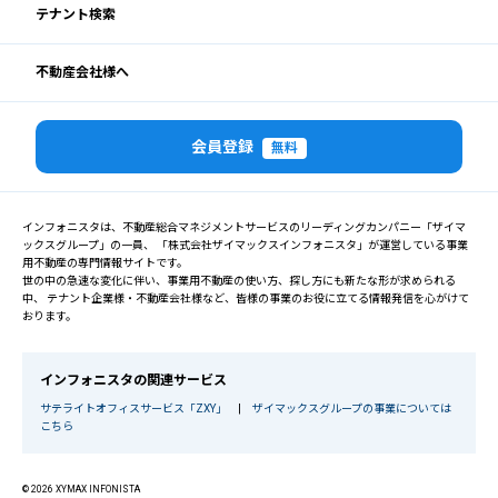
テナント検索
不動産会社様へ
会員登録
無料
インフォニスタは、不動産総合マネジメントサービスのリーディングカンパニー「ザイマ
ックスグループ」の一員、 「株式会社ザイマックスインフォニスタ」が運営している事業
用不動産の専門情報サイトです。
世の中の急速な変化に伴い、事業用不動産の使い方、探し方にも新たな形が求められる
中、 テナント企業様・不動産会社様など、皆様の事業のお役に立てる情報発信を心がけて
おります。
インフォニスタの関連サービス
サテライトオフィスサービス「ZXY」
|
ザイマックスグループの事業については
こちら
© 2026 XYMAX INFONISTA