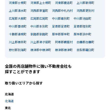
河東郡士幌町
河東郡上士幌町
河東郡鹿追町
上川郡新得町
上川郡清水町
河西郡芽室町
河西郡中札内村
河西郡更別村
広尾郡大樹町
広尾郡広尾町
中川郡幕別町
中川郡池田町
中川郡豊頃町
中川郡本別町
足寄郡足寄町
足寄郡陸別町
十勝郡浦幌町
釧路郡釧路町
厚岸郡厚岸町
厚岸郡浜中町
川上郡標茶町
川上郡弟子屈町
阿寒郡鶴居村
白糠郡白糠町
野付郡別海町
標津郡中標津町
標津郡標津町
目梨郡羅臼町
全国の売店舗物件に強い不動産会社も
探すことができます
取り扱いエリアから探す
北海道
北海道
東北