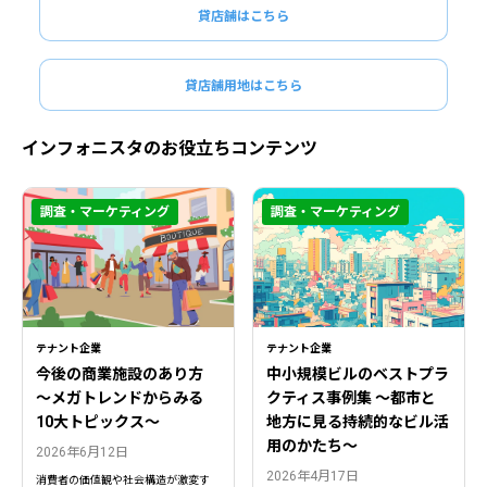
貸店舗はこちら
貸店舗用地はこちら
インフォニスタのお役立ちコンテンツ
調査・マーケティング
調査・マーケティング
閉じる
閉じる
テナント企業
テナント企業
今後の商業施設のあり方
中小規模ビルのベストプラ
〜メガトレンドからみる
クティス事例集 ～都市と
10大トピックス〜
地方に見る持続的なビル活
用のかたち～
2026年6月12日
2026年4月17日
消費者の価値観や社会構造が激変す