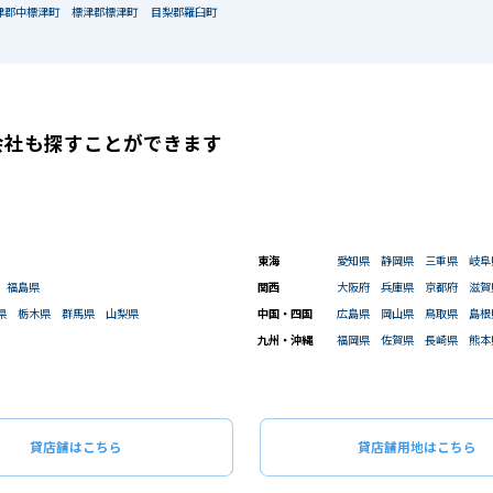
津郡中標津町
標津郡標津町
目梨郡羅臼町
会社も
探すことができます
東海
愛知県
静岡県
三重県
岐阜
福島県
関西
大阪府
兵庫県
京都府
滋賀
県
栃木県
群馬県
山梨県
中国・四国
広島県
岡山県
鳥取県
島根
九州・沖縄
福岡県
佐賀県
長崎県
熊本
貸店舗はこちら
貸店舗用地はこちら