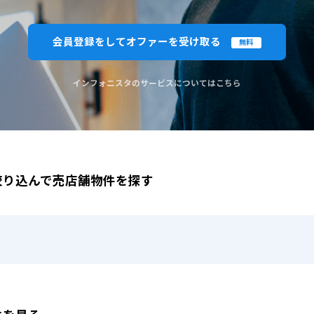
閉じる
閉じる
この条
会員登録をしてオファーを受け取る
無料
ものを全て選択してください。（例：「JR山手線 新宿駅」と「小田急線 新宿駅」では検索結果が異なる場合
インフォニスタのサービスについてはこちら
絞り込んで売店舗物件を探す