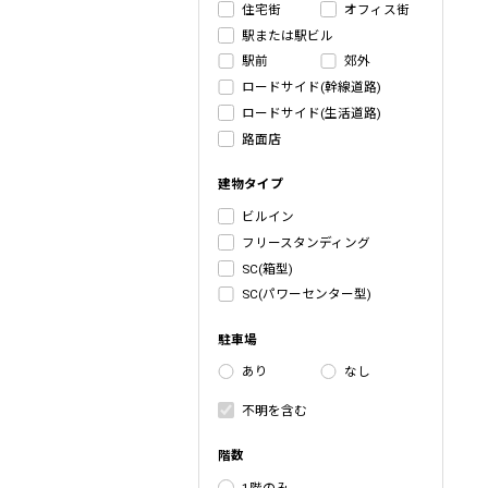
住宅街
オフィス街
駅または駅ビル
駅前
郊外
ロードサイド(幹線道路)
ロードサイド(生活道路)
路面店
建物タイプ
ビルイン
フリースタンディング
SC(箱型)
SC(パワーセンター型)
駐車場
あり
なし
不明を含む
階数
1階のみ