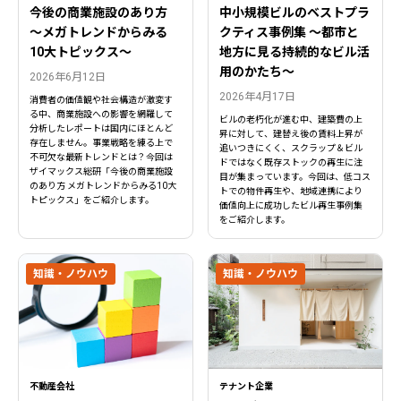
今後の商業施設のあり方
中小規模ビルのベストプラ
〜メガトレンドからみる
クティス事例集 ～都市と
10大トピックス〜
地方に見る持続的なビル活
用のかたち～
2026年6月12日
2026年4月17日
消費者の価値観や社会構造が激変す
る中、商業施設への影響を網羅して
ビルの老朽化が進む中、建築費の上
分析したレポートは国内にほとんど
昇に対して、建替え後の賃料上昇が
存在しません。事業戦略を練る上で
追いつきにくく、スクラップ＆ビル
不可欠な最新トレンドとは？今回は
ドではなく既存ストックの再生に注
ザイマックス総研「今後の商業施設
目が集まっています。今回は、低コス
のあり方 メガトレンドからみる10大
トでの物件再生や、地域連携により
トピックス」をご紹介します。
価値向上に成功したビル再生事例集
をご紹介します。
知識・ノウハウ
知識・ノウハウ
不動産会社
テナント企業