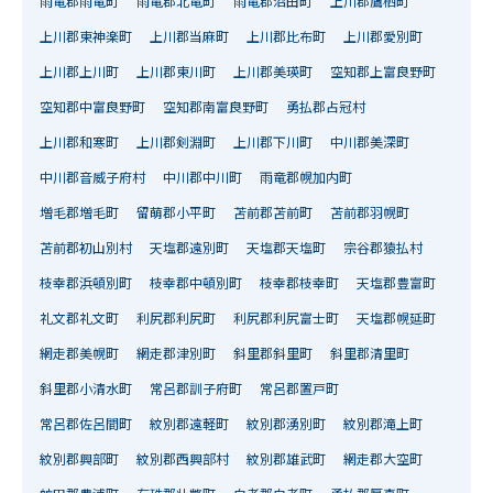
雨竜郡雨竜町
雨竜郡北竜町
雨竜郡沼田町
上川郡鷹栖町
上川郡東神楽町
上川郡当麻町
上川郡比布町
上川郡愛別町
上川郡上川町
上川郡東川町
上川郡美瑛町
空知郡上富良野町
空知郡中富良野町
空知郡南富良野町
勇払郡占冠村
上川郡和寒町
上川郡剣淵町
上川郡下川町
中川郡美深町
中川郡音威子府村
中川郡中川町
雨竜郡幌加内町
増毛郡増毛町
留萌郡小平町
苫前郡苫前町
苫前郡羽幌町
苫前郡初山別村
天塩郡遠別町
天塩郡天塩町
宗谷郡猿払村
枝幸郡浜頓別町
枝幸郡中頓別町
枝幸郡枝幸町
天塩郡豊富町
礼文郡礼文町
利尻郡利尻町
利尻郡利尻富士町
天塩郡幌延町
網走郡美幌町
網走郡津別町
斜里郡斜里町
斜里郡清里町
斜里郡小清水町
常呂郡訓子府町
常呂郡置戸町
常呂郡佐呂間町
紋別郡遠軽町
紋別郡湧別町
紋別郡滝上町
紋別郡興部町
紋別郡西興部村
紋別郡雄武町
網走郡大空町