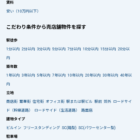
賃料
安い（10万円以下）
こだわり条件から売店舗物件を探す
駅徒歩
1分以内
2分以内
3分以内
5分以内
7分以内
10分以内
15分以内
20分以
内
築年数
1年以内
3年以内
5年以内
7年以内
10年以内
20年以内
30年以内
40年以
内
立地
商店街
繁華街
住宅街
オフィス街
駅または駅ビル
駅前
郊外
ロードサイ
ド（幹線道路）
ロードサイド（生活道路）
路面店
建物タイプ
ビルイン
フリースタンディング
SC(箱型)
SC(パワーセンター型)
駐車場