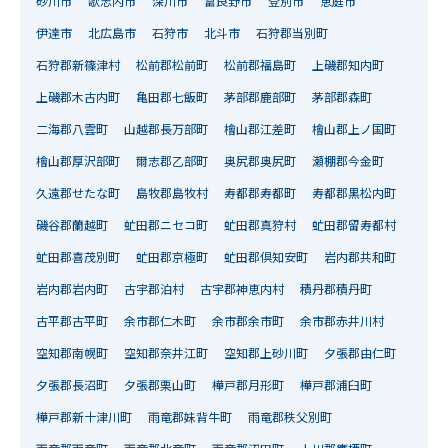
砂川市
歌志内市
深川市
富良野市
登別市
恵庭市
伊達市
北広島市
石狩市
北斗市
石狩郡当別町
石狩郡新篠津村
松前郡松前町
松前郡福島町
上磯郡知内町
上磯郡木古内町
亀田郡七飯町
茅部郡鹿部町
茅部郡森町
二海郡八雲町
山越郡長万部町
檜山郡江差町
檜山郡上ノ国町
檜山郡厚沢部町
爾志郡乙部町
奥尻郡奥尻町
瀬棚郡今金町
久遠郡せたな町
島牧郡島牧村
寿都郡寿都町
寿都郡黒松内町
磯谷郡蘭越町
虻田郡ニセコ町
虻田郡真狩村
虻田郡留寿都村
虻田郡喜茂別町
虻田郡京極町
虻田郡倶知安町
岩内郡共和町
岩内郡岩内町
古宇郡泊村
古宇郡神恵内村
積丹郡積丹町
古平郡古平町
余市郡仁木町
余市郡余市町
余市郡赤井川村
空知郡南幌町
空知郡奈井江町
空知郡上砂川町
夕張郡由仁町
夕張郡長沼町
夕張郡栗山町
樺戸郡月形町
樺戸郡浦臼町
樺戸郡新十津川町
雨竜郡妹背牛町
雨竜郡秩父別町