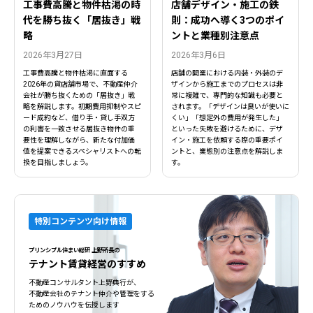
工事費高騰と物件枯渇の時
店舗デザイン・施工の鉄
代を勝ち抜く「居抜き」戦
則：成功へ導く3つのポイ
略
ントと業種別注意点
2026年3月27日
2026年3月6日
工事費高騰と物件枯渇に直面する
店舗の開業における内装・外装のデ
2026年の貸店舗市場で、不動産仲介
ザインから施工までのプロセスは非
会社が勝ち抜くための「居抜き」戦
常に複雑で、専門的な知識も必要と
略を解説します。初期費用抑制やスピ
されます。「デザインは良いが使いに
ード成約など、借り手・貸し手双方
くい」「想定外の費用が発生した」
の利害を一致させる居抜き物件の重
といった失敗を避けるために、デザ
要性を理解しながら、新たな付加価
イン・施工を依頼する際の重要ポイ
値を提案できるスペシャリストへの転
ントと、業態別の注意点を解説しま
換を目指しましょう。
す。
特別コンテンツ向け情報
プリンシプル住まい総研 上野所長の
テナント賃貸経営のすすめ
不動産コンサルタント上野典行が、
不動産会社のテナント仲介や管理をする
ためのノウハウを伝授します