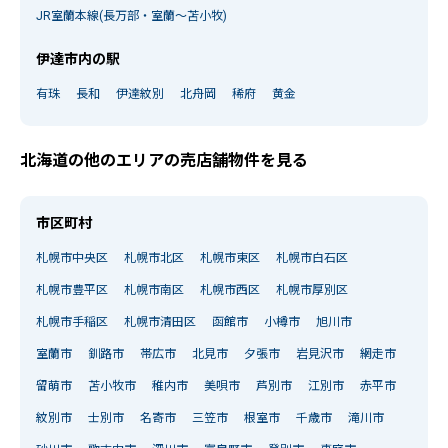
JR室蘭本線(長万部・室蘭～苫小牧)
伊達市内の駅
有珠
長和
伊達紋別
北舟岡
稀府
黄金
北海道の他のエリアの売店舗物件を見る
市区町村
札幌市中央区
札幌市北区
札幌市東区
札幌市白石区
札幌市豊平区
札幌市南区
札幌市西区
札幌市厚別区
札幌市手稲区
札幌市清田区
函館市
小樽市
旭川市
室蘭市
釧路市
帯広市
北見市
夕張市
岩見沢市
網走市
留萌市
苫小牧市
稚内市
美唄市
芦別市
江別市
赤平市
紋別市
士別市
名寄市
三笠市
根室市
千歳市
滝川市