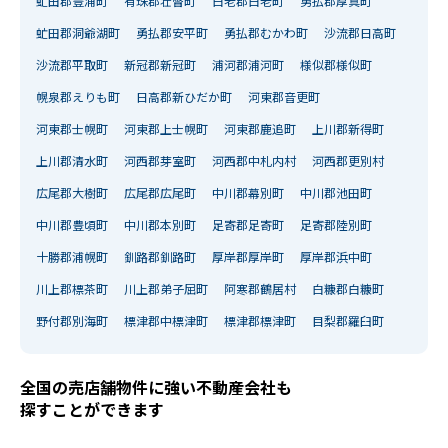
虻田郡豊浦町
有珠郡壮瞥町
白老郡白老町
勇払郡厚真町
虻田郡洞爺湖町
勇払郡安平町
勇払郡むかわ町
沙流郡日高町
沙流郡平取町
新冠郡新冠町
浦河郡浦河町
様似郡様似町
幌泉郡えりも町
日高郡新ひだか町
河東郡音更町
河東郡士幌町
河東郡上士幌町
河東郡鹿追町
上川郡新得町
上川郡清水町
河西郡芽室町
河西郡中札内村
河西郡更別村
広尾郡大樹町
広尾郡広尾町
中川郡幕別町
中川郡池田町
中川郡豊頃町
中川郡本別町
足寄郡足寄町
足寄郡陸別町
十勝郡浦幌町
釧路郡釧路町
厚岸郡厚岸町
厚岸郡浜中町
川上郡標茶町
川上郡弟子屈町
阿寒郡鶴居村
白糠郡白糠町
野付郡別海町
標津郡中標津町
標津郡標津町
目梨郡羅臼町
全国の売店舗物件に強い不動産会社も
探すことができます