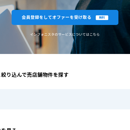
閉じる
閉じる
この条
会員登録をしてオファーを受け取る
無料
ものを全て選択してください。（例：「JR山手線 新宿駅」と「小田急線 新宿駅」では検索結果が異なる場合
インフォニスタのサービスについてはこちら
と絞り込んで売店舗物件を探す