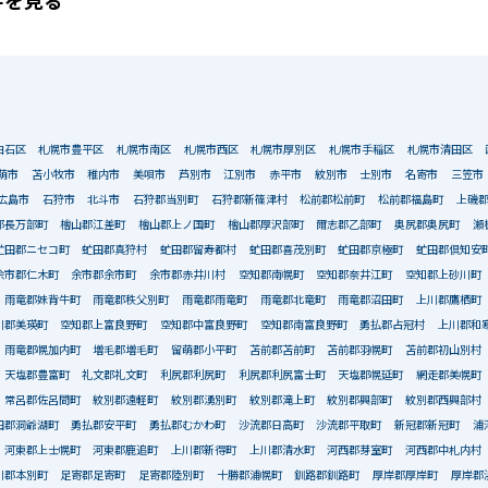
件を見る
白石区
札幌市豊平区
札幌市南区
札幌市西区
札幌市厚別区
札幌市手稲区
札幌市清田区
萌市
苫小牧市
稚内市
美唄市
芦別市
江別市
赤平市
紋別市
士別市
名寄市
三笠市
広島市
石狩市
北斗市
石狩郡当別町
石狩郡新篠津村
松前郡松前町
松前郡福島町
上磯
郡長万部町
檜山郡江差町
檜山郡上ノ国町
檜山郡厚沢部町
爾志郡乙部町
奥尻郡奥尻町
瀬
虻田郡ニセコ町
虻田郡真狩村
虻田郡留寿都村
虻田郡喜茂別町
虻田郡京極町
虻田郡倶知安
余市郡仁木町
余市郡余市町
余市郡赤井川村
空知郡南幌町
空知郡奈井江町
空知郡上砂川町
雨竜郡妹背牛町
雨竜郡秩父別町
雨竜郡雨竜町
雨竜郡北竜町
雨竜郡沼田町
上川郡鷹栖町
川郡美瑛町
空知郡上富良野町
空知郡中富良野町
空知郡南富良野町
勇払郡占冠村
上川郡和
雨竜郡幌加内町
増毛郡増毛町
留萌郡小平町
苫前郡苫前町
苫前郡羽幌町
苫前郡初山別村
天塩郡豊富町
礼文郡礼文町
利尻郡利尻町
利尻郡利尻富士町
天塩郡幌延町
網走郡美幌町
常呂郡佐呂間町
紋別郡遠軽町
紋別郡湧別町
紋別郡滝上町
紋別郡興部町
紋別郡西興部村
田郡洞爺湖町
勇払郡安平町
勇払郡むかわ町
沙流郡日高町
沙流郡平取町
新冠郡新冠町
浦
河東郡上士幌町
河東郡鹿追町
上川郡新得町
上川郡清水町
河西郡芽室町
河西郡中札内村
川郡本別町
足寄郡足寄町
足寄郡陸別町
十勝郡浦幌町
釧路郡釧路町
厚岸郡厚岸町
厚岸郡