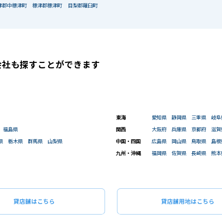
津郡中標津町
標津郡標津町
目梨郡羅臼町
会社も
探すことができます
東海
愛知県
静岡県
三重県
岐阜
福島県
関西
大阪府
兵庫県
京都府
滋賀
県
栃木県
群馬県
山梨県
中国・四国
広島県
岡山県
鳥取県
島根
九州・沖縄
福岡県
佐賀県
長崎県
熊本
貸店舗はこちら
貸店舗用地はこちら