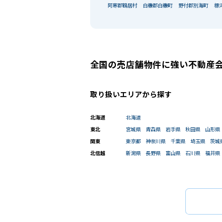
阿寒郡鶴居村
白糠郡白糠町
野付郡別海町
標
全国の売店舗物件に強い不動産
取り扱いエリアから探す
北海道
北海道
東北
宮城県
青森県
岩手県
秋田県
山形県
関東
東京都
神奈川県
千葉県
埼玉県
茨城
北信越
新潟県
長野県
富山県
石川県
福井県