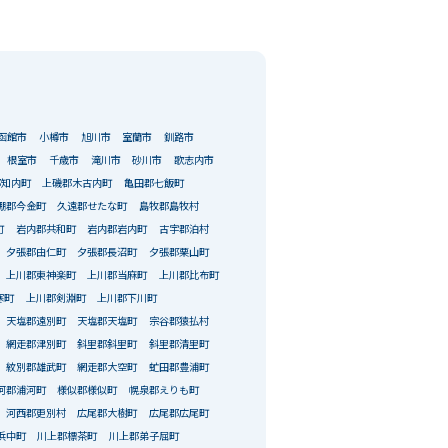
函館市
小樽市
旭川市
室蘭市
釧路市
根室市
千歳市
滝川市
砂川市
歌志内市
郡知内町
上磯郡木古内町
亀田郡七飯町
棚郡今金町
久遠郡せたな町
島牧郡島牧村
町
岩内郡共和町
岩内郡岩内町
古宇郡泊村
夕張郡由仁町
夕張郡長沼町
夕張郡栗山町
上川郡東神楽町
上川郡当麻町
上川郡比布町
寒町
上川郡剣淵町
上川郡下川町
天塩郡遠別町
天塩郡天塩町
宗谷郡猿払村
網走郡津別町
斜里郡斜里町
斜里郡清里町
紋別郡雄武町
網走郡大空町
虻田郡豊浦町
河郡浦河町
様似郡様似町
幌泉郡えりも町
河西郡更別村
広尾郡大樹町
広尾郡広尾町
浜中町
川上郡標茶町
川上郡弟子屈町