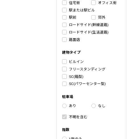
住宅街
オフィス街
駅または駅ビル
駅前
郊外
ロードサイド(幹線道路)
ロードサイド(生活道路)
路面店
建物タイプ
ビルイン
フリースタンディング
SC(箱型)
SC(パワーセンター型)
駐車場
あり
なし
不明を含む
階数
1階のみ