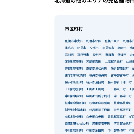
北海道の他のエリアの売店舗物
市区町村
札幌市中央区
札幌市北区
札幌市東区
札幌市
帯広市
北見市
夕張市
岩見沢市
網走市
留
深川市
富良野市
登別市
恵庭市
伊達市
北
茅部郡鹿部町
茅部郡森町
二海郡八雲町
山越
寿都郡寿都町
寿都郡黒松内町
磯谷郡蘭越町
古宇郡神恵内村
積丹郡積丹町
古平郡古平町
樺戸郡月形町
樺戸郡浦臼町
樺戸郡新十津川町
上川郡愛別町
上川郡上川町
上川郡東川町
上
中川郡美深町
中川郡音威子府村
中川郡中川町
枝幸郡浜頓別町
枝幸郡中頓別町
枝幸郡枝幸町
斜里郡小清水町
常呂郡訓子府町
常呂郡置戸町
有珠郡壮瞥町
白老郡白老町
勇払郡厚真町
虻
日高郡新ひだか町
河東郡音更町
河東郡士幌町
中川郡幕別町
中川郡池田町
中川郡豊頃町
中