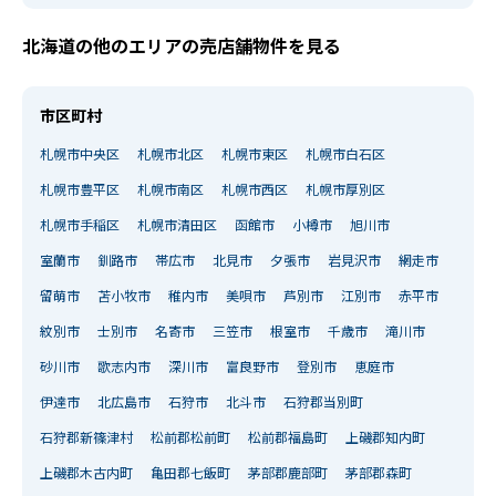
北海道の他のエリアの売店舗物件を見る
市区町村
札幌市中央区
札幌市北区
札幌市東区
札幌市白石区
札幌市豊平区
札幌市南区
札幌市西区
札幌市厚別区
札幌市手稲区
札幌市清田区
函館市
小樽市
旭川市
室蘭市
釧路市
帯広市
北見市
夕張市
岩見沢市
網走市
留萌市
苫小牧市
稚内市
美唄市
芦別市
江別市
赤平市
紋別市
士別市
名寄市
三笠市
根室市
千歳市
滝川市
砂川市
歌志内市
深川市
富良野市
登別市
恵庭市
伊達市
北広島市
石狩市
北斗市
石狩郡当別町
石狩郡新篠津村
松前郡松前町
松前郡福島町
上磯郡知内町
上磯郡木古内町
亀田郡七飯町
茅部郡鹿部町
茅部郡森町