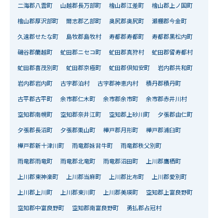
二海郡八雲町
山越郡長万部町
檜山郡江差町
檜山郡上ノ国町
檜山郡厚沢部町
爾志郡乙部町
奥尻郡奥尻町
瀬棚郡今金町
久遠郡せたな町
島牧郡島牧村
寿都郡寿都町
寿都郡黒松内町
磯谷郡蘭越町
虻田郡ニセコ町
虻田郡真狩村
虻田郡留寿都村
虻田郡喜茂別町
虻田郡京極町
虻田郡倶知安町
岩内郡共和町
岩内郡岩内町
古宇郡泊村
古宇郡神恵内村
積丹郡積丹町
古平郡古平町
余市郡仁木町
余市郡余市町
余市郡赤井川村
空知郡南幌町
空知郡奈井江町
空知郡上砂川町
夕張郡由仁町
夕張郡長沼町
夕張郡栗山町
樺戸郡月形町
樺戸郡浦臼町
樺戸郡新十津川町
雨竜郡妹背牛町
雨竜郡秩父別町
雨竜郡雨竜町
雨竜郡北竜町
雨竜郡沼田町
上川郡鷹栖町
上川郡東神楽町
上川郡当麻町
上川郡比布町
上川郡愛別町
上川郡上川町
上川郡東川町
上川郡美瑛町
空知郡上富良野町
空知郡中富良野町
空知郡南富良野町
勇払郡占冠村