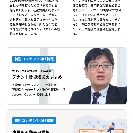
2026年の貸店舗市場で、不動産仲介
ザインから施工までのプロセスは非
会社が勝ち抜くための「居抜き」戦
常に複雑で、専門的な知識も必要と
略を解説します。初期費用抑制やスピ
されます。「デザインは良いが使いに
ード成約など、借り手・貸し手双方
くい」「想定外の費用が発生した」
の利害を一致させる居抜き物件の重
といった失敗を避けるために、デザ
要性を理解しながら、新たな付加価
イン・施工を依頼する際の重要ポイ
値を提案できるスペシャリストへの転
ントと、業態別の注意点を解説しま
換を目指しましょう。
す。
特別コンテンツ向け情報
プリンシプル住まい総研 上野所長の
テナント賃貸経営のすすめ
不動産コンサルタント上野典行が、
不動産会社のテナント仲介や管理をする
ためのノウハウを伝授します
特別コンテンツ向け情報
事業用不動産用語集