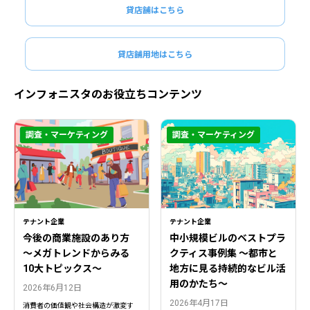
貸店舗はこちら
貸店舗用地はこちら
インフォニスタのお役立ちコンテンツ
調査・マーケティング
調査・マーケティング
閉じる
閉じる
テナント企業
テナント企業
今後の商業施設のあり方
中小規模ビルのベストプラ
〜メガトレンドからみる
クティス事例集 ～都市と
10大トピックス〜
地方に見る持続的なビル活
用のかたち～
2026年6月12日
2026年4月17日
消費者の価値観や社会構造が激変す