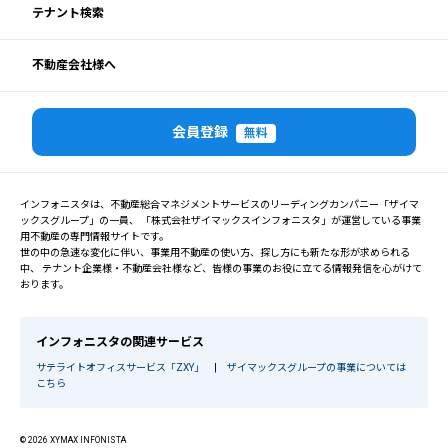
テナント検索
不動産会社様へ
会員登録
無料
インフォニスタは、不動産総合マネジメントサービスのリーディングカンパニー「ザイマ
ックスグループ」の一員、 「株式会社ザイマックスインフォニスタ」が運営している事業
用不動産の専門情報サイトです。
世の中の急速な変化に伴い、事業用不動産の使い方、探し方にも新たな形が求められる
中、 テナント企業様・不動産会社様など、皆様の事業のお役に立てる情報発信を心がけて
おります。
インフォニスタの関連サービス
サテライトオフィスサービス「ZXY」
|
ザイマックスグループの事業については
こちら
© 2026 XYMAX INFONISTA