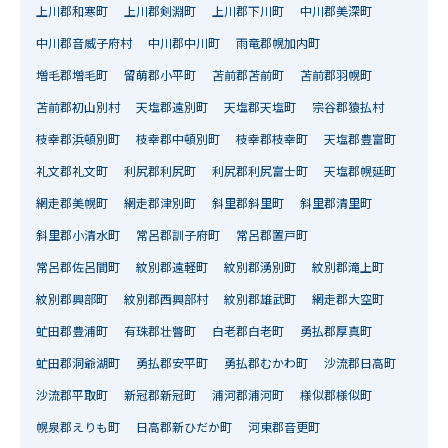
上川郡和寒町
上川郡剣淵町
上川郡下川町
中川郡美深町
中川郡音威子府村
中川郡中川町
雨竜郡幌加内町
増毛郡増毛町
留萌郡小平町
苫前郡苫前町
苫前郡羽幌町
苫前郡初山別村
天塩郡遠別町
天塩郡天塩町
宗谷郡猿払村
枝幸郡浜頓別町
枝幸郡中頓別町
枝幸郡枝幸町
天塩郡豊富町
礼文郡礼文町
利尻郡利尻町
利尻郡利尻富士町
天塩郡幌延町
網走郡美幌町
網走郡津別町
斜里郡斜里町
斜里郡清里町
斜里郡小清水町
常呂郡訓子府町
常呂郡置戸町
常呂郡佐呂間町
紋別郡遠軽町
紋別郡湧別町
紋別郡滝上町
紋別郡興部町
紋別郡西興部村
紋別郡雄武町
網走郡大空町
虻田郡豊浦町
有珠郡壮瞥町
白老郡白老町
勇払郡厚真町
虻田郡洞爺湖町
勇払郡安平町
勇払郡むかわ町
沙流郡日高町
沙流郡平取町
新冠郡新冠町
浦河郡浦河町
様似郡様似町
幌泉郡えりも町
日高郡新ひだか町
河東郡音更町