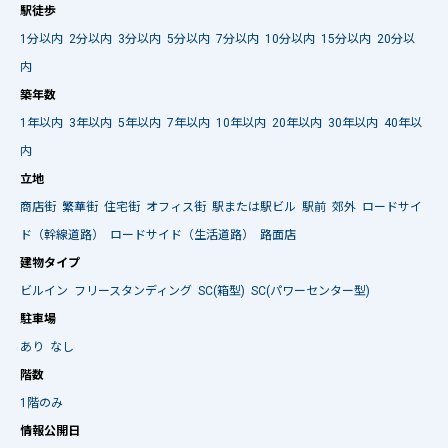
駅徒歩
1分以内
2分以内
3分以内
5分以内
7分以内
10分以内
15分以内
20分以
内
築年数
1年以内
3年以内
5年以内
7年以内
10年以内
20年以内
30年以内
40年以
内
立地
商店街
繁華街
住宅街
オフィス街
駅または駅ビル
駅前
郊外
ロードサイ
ド（幹線道路）
ロードサイド（生活道路）
路面店
建物タイプ
ビルイン
フリースタンディング
SC(箱型)
SC(パワーセンター型)
駐車場
あり
なし
階数
1階のみ
情報公開日