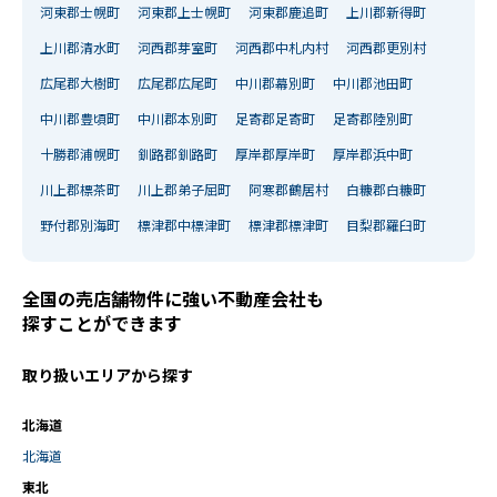
河東郡士幌町
河東郡上士幌町
河東郡鹿追町
上川郡新得町
上川郡清水町
河西郡芽室町
河西郡中札内村
河西郡更別村
広尾郡大樹町
広尾郡広尾町
中川郡幕別町
中川郡池田町
中川郡豊頃町
中川郡本別町
足寄郡足寄町
足寄郡陸別町
十勝郡浦幌町
釧路郡釧路町
厚岸郡厚岸町
厚岸郡浜中町
川上郡標茶町
川上郡弟子屈町
阿寒郡鶴居村
白糠郡白糠町
野付郡別海町
標津郡中標津町
標津郡標津町
目梨郡羅臼町
全国の売店舗物件に強い不動産会社も
探すことができます
取り扱いエリアから探す
北海道
北海道
東北