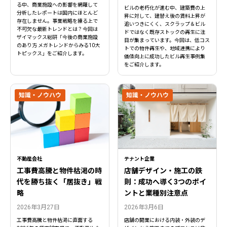
る中、商業施設への影響を網羅して
ビルの老朽化が進む中、建築費の上
分析したレポートは国内にほとんど
昇に対して、建替え後の賃料上昇が
存在しません。事業戦略を練る上で
追いつきにくく、スクラップ＆ビル
不可欠な最新トレンドとは？今回は
ドではなく既存ストックの再生に注
ザイマックス総研「今後の商業施設
目が集まっています。今回は、低コス
のあり方 メガトレンドからみる10大
トでの物件再生や、地域連携により
トピックス」をご紹介します。
価値向上に成功したビル再生事例集
をご紹介します。
知識・ノウハウ
知識・ノウハウ
不動産会社
テナント企業
工事費高騰と物件枯渇の時
店舗デザイン・施工の鉄
代を勝ち抜く「居抜き」戦
則：成功へ導く3つのポイ
略
ントと業種別注意点
2026年3月27日
2026年3月6日
工事費高騰と物件枯渇に直面する
店舗の開業における内装・外装のデ