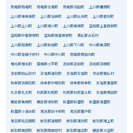
雨竜郡雨竜町
雨竜郡北竜町
雨竜郡沼田町
上川郡鷹栖町
上川郡東神楽町
上川郡当麻町
上川郡比布町
上川郡愛別町
上川郡上川町
上川郡東川町
上川郡美瑛町
空知郡上富良野町
空知郡中富良野町
空知郡南富良野町
勇払郡占冠村
上川郡和寒町
上川郡剣淵町
上川郡下川町
中川郡美深町
中川郡音威子府村
中川郡中川町
雨竜郡幌加内町
増毛郡増毛町
留萌郡小平町
苫前郡苫前町
苫前郡羽幌町
苫前郡初山別村
天塩郡遠別町
天塩郡天塩町
宗谷郡猿払村
枝幸郡浜頓別町
枝幸郡中頓別町
枝幸郡枝幸町
天塩郡豊富町
礼文郡礼文町
利尻郡利尻町
利尻郡利尻富士町
天塩郡幌延町
網走郡美幌町
網走郡津別町
斜里郡斜里町
斜里郡清里町
斜里郡小清水町
常呂郡訓子府町
常呂郡置戸町
常呂郡佐呂間町
紋別郡遠軽町
紋別郡湧別町
紋別郡滝上町
紋別郡興部町
紋別郡西興部村
紋別郡雄武町
網走郡大空町