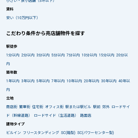
小さい・狭小店舗（5坪以下）
賃料
安い（10万円以下）
こだわり条件から売店舗物件を探す
駅徒歩
1分以内
2分以内
3分以内
5分以内
7分以内
10分以内
15分以内
20分以
内
築年数
1年以内
3年以内
5年以内
7年以内
10年以内
20年以内
30年以内
40年以
内
立地
商店街
繁華街
住宅街
オフィス街
駅または駅ビル
駅前
郊外
ロードサイ
ド（幹線道路）
ロードサイド（生活道路）
路面店
建物タイプ
ビルイン
フリースタンディング
SC(箱型)
SC(パワーセンター型)