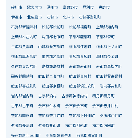
砂川市
歌志内市
深川市
富良野市
登別市
恵庭市
伊達市
北広島市
石狩市
北斗市
石狩郡当別町
石狩郡新篠津村
松前郡松前町
松前郡福島町
上磯郡知内町
上磯郡木古内町
亀田郡七飯町
茅部郡鹿部町
茅部郡森町
二海郡八雲町
山越郡長万部町
檜山郡江差町
檜山郡上ノ国町
檜山郡厚沢部町
爾志郡乙部町
奥尻郡奥尻町
瀬棚郡今金町
久遠郡せたな町
島牧郡島牧村
寿都郡寿都町
寿都郡黒松内町
磯谷郡蘭越町
虻田郡ニセコ町
虻田郡真狩村
虻田郡留寿都村
虻田郡喜茂別町
虻田郡京極町
虻田郡倶知安町
岩内郡共和町
岩内郡岩内町
古宇郡泊村
古宇郡神恵内村
積丹郡積丹町
古平郡古平町
余市郡仁木町
余市郡余市町
余市郡赤井川村
空知郡南幌町
空知郡奈井江町
空知郡上砂川町
夕張郡由仁町
夕張郡長沼町
夕張郡栗山町
樺戸郡月形町
樺戸郡浦臼町
樺戸郡新十津川町
雨竜郡妹背牛町
雨竜郡秩父別町