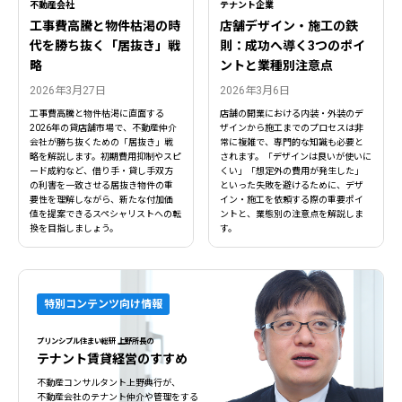
不動産会社
テナント企業
工事費高騰と物件枯渇の時
店舗デザイン・施工の鉄
代を勝ち抜く「居抜き」戦
則：成功へ導く3つのポイ
略
ントと業種別注意点
2026年3月27日
2026年3月6日
工事費高騰と物件枯渇に直面する
店舗の開業における内装・外装のデ
2026年の貸店舗市場で、不動産仲介
ザインから施工までのプロセスは非
会社が勝ち抜くための「居抜き」戦
常に複雑で、専門的な知識も必要と
略を解説します。初期費用抑制やスピ
されます。「デザインは良いが使いに
ード成約など、借り手・貸し手双方
くい」「想定外の費用が発生した」
の利害を一致させる居抜き物件の重
といった失敗を避けるために、デザ
要性を理解しながら、新たな付加価
イン・施工を依頼する際の重要ポイ
値を提案できるスペシャリストへの転
ントと、業態別の注意点を解説しま
換を目指しましょう。
す。
特別コンテンツ向け情報
プリンシプル住まい総研 上野所長の
テナント賃貸経営のすすめ
不動産コンサルタント上野典行が、
不動産会社のテナント仲介や管理をする