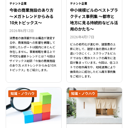
テナント企業
テナント企業
今後の商業施設のあり方
中小規模ビルのベストプラ
〜メガトレンドからみる
クティス事例集 ～都市と
10大トピックス〜
地方に見る持続的なビル活
用のかたち～
2026年6月12日
2026年4月17日
消費者の価値観や社会構造が激変す
る中、商業施設への影響を網羅して
ビルの老朽化が進む中、建築費の上
分析したレポートは国内にほとんど
昇に対して、建替え後の賃料上昇が
存在しません。事業戦略を練る上で
追いつきにくく、スクラップ＆ビル
不可欠な最新トレンドとは？今回は
ドではなく既存ストックの再生に注
ザイマックス総研「今後の商業施設
目が集まっています。今回は、低コス
のあり方 メガトレンドからみる10大
トでの物件再生や、地域連携により
トピックス」をご紹介します。
価値向上に成功したビル再生事例集
をご紹介します。
知識・ノウハウ
知識・ノウハウ