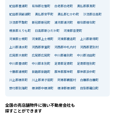
虻田郡豊浦町
有珠郡壮瞥町
白老郡白老町
勇払郡厚真町
虻田郡洞爺湖町
勇払郡安平町
勇払郡むかわ町
沙流郡日高町
沙流郡平取町
新冠郡新冠町
浦河郡浦河町
様似郡様似町
幌泉郡えりも町
日高郡新ひだか町
河東郡音更町
河東郡士幌町
河東郡上士幌町
河東郡鹿追町
上川郡新得町
上川郡清水町
河西郡芽室町
河西郡中札内村
河西郡更別村
広尾郡大樹町
広尾郡広尾町
中川郡幕別町
中川郡池田町
中川郡豊頃町
中川郡本別町
足寄郡足寄町
足寄郡陸別町
十勝郡浦幌町
釧路郡釧路町
厚岸郡厚岸町
厚岸郡浜中町
川上郡標茶町
川上郡弟子屈町
阿寒郡鶴居村
白糠郡白糠町
野付郡別海町
標津郡中標津町
標津郡標津町
目梨郡羅臼町
全国の売店舗物件に強い不動産会社も
探すことができます