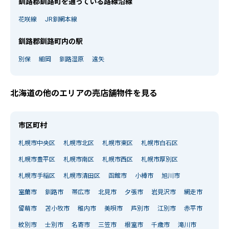
釧路郡釧路町を通っている路線沿線
花咲線
JR釧網本線
釧路郡釧路町内の駅
別保
細岡
釧路湿原
遠矢
北海道の他のエリアの売店舗物件を見る
市区町村
札幌市中央区
札幌市北区
札幌市東区
札幌市白石区
札幌市豊平区
札幌市南区
札幌市西区
札幌市厚別区
札幌市手稲区
札幌市清田区
函館市
小樽市
旭川市
室蘭市
釧路市
帯広市
北見市
夕張市
岩見沢市
網走市
留萌市
苫小牧市
稚内市
美唄市
芦別市
江別市
赤平市
紋別市
士別市
名寄市
三笠市
根室市
千歳市
滝川市