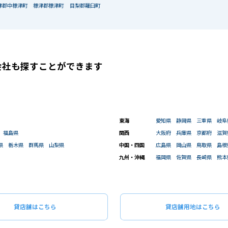
津郡中標津町
標津郡標津町
目梨郡羅臼町
会社も
探すことができます
東海
愛知県
静岡県
三重県
岐阜
福島県
関西
大阪府
兵庫県
京都府
滋賀
県
栃木県
群馬県
山梨県
中国・四国
広島県
岡山県
鳥取県
島根
九州・沖縄
福岡県
佐賀県
長崎県
熊本
貸店舗はこちら
貸店舗用地はこちら