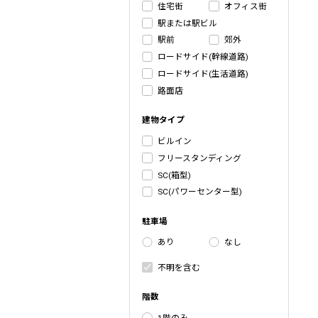
住宅街
オフィス街
駅または駅ビル
駅前
郊外
ロードサイド(幹線道路)
ロードサイド(生活道路)
路面店
建物タイプ
ビルイン
フリースタンディング
SC(箱型)
SC(パワーセンター型)
駐車場
あり
なし
不明を含む
階数
1階のみ