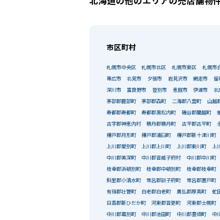
北海道の他のエリアの売店舗物
市区町村
札幌市中央区
札幌市北区
札幌市東区
札幌市
帯広市
北見市
夕張市
岩見沢市
網走市
留
深川市
富良野市
登別市
恵庭市
伊達市
北
茅部郡鹿部町
茅部郡森町
二海郡八雲町
山越
寿都郡寿都町
寿都郡黒松内町
磯谷郡蘭越町
古宇郡神恵内村
積丹郡積丹町
古平郡古平町
樺戸郡月形町
樺戸郡浦臼町
樺戸郡新十津川町
上川郡愛別町
上川郡上川町
上川郡東川町
上
中川郡美深町
中川郡音威子府村
中川郡中川町
枝幸郡浜頓別町
枝幸郡中頓別町
枝幸郡枝幸町
斜里郡小清水町
常呂郡訓子府町
常呂郡置戸町
有珠郡壮瞥町
白老郡白老町
勇払郡厚真町
虻
日高郡新ひだか町
河東郡音更町
河東郡士幌町
中川郡幕別町
中川郡池田町
中川郡豊頃町
中