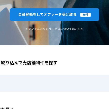
閉じる
閉じる
この条
会員登録をしてオファーを受け取る
無料
ものを全て選択してください。（例：「JR山手線 新宿駅」と「小田急線 新宿駅」では検索結果が異なる場合
インフォニスタのサービスについてはこちら
と絞り込んで売店舗物件を探す