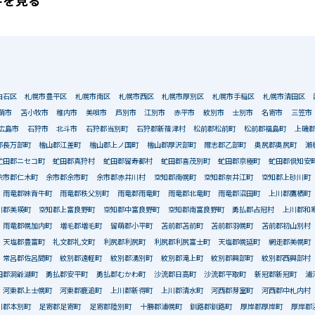
件を見る
白石区
札幌市豊平区
札幌市南区
札幌市西区
札幌市厚別区
札幌市手稲区
札幌市清田区
萌市
苫小牧市
稚内市
美唄市
芦別市
江別市
赤平市
紋別市
士別市
名寄市
三笠市
広島市
石狩市
北斗市
石狩郡当別町
石狩郡新篠津村
松前郡松前町
松前郡福島町
上磯
郡長万部町
檜山郡江差町
檜山郡上ノ国町
檜山郡厚沢部町
爾志郡乙部町
奥尻郡奥尻町
瀬
虻田郡ニセコ町
虻田郡真狩村
虻田郡留寿都村
虻田郡喜茂別町
虻田郡京極町
虻田郡倶知安
余市郡仁木町
余市郡余市町
余市郡赤井川村
空知郡南幌町
空知郡奈井江町
空知郡上砂川町
雨竜郡妹背牛町
雨竜郡秩父別町
雨竜郡雨竜町
雨竜郡北竜町
雨竜郡沼田町
上川郡鷹栖町
川郡美瑛町
空知郡上富良野町
空知郡中富良野町
空知郡南富良野町
勇払郡占冠村
上川郡和
雨竜郡幌加内町
増毛郡増毛町
留萌郡小平町
苫前郡苫前町
苫前郡羽幌町
苫前郡初山別村
天塩郡豊富町
礼文郡礼文町
利尻郡利尻町
利尻郡利尻富士町
天塩郡幌延町
網走郡美幌町
常呂郡佐呂間町
紋別郡遠軽町
紋別郡湧別町
紋別郡滝上町
紋別郡興部町
紋別郡西興部村
田郡洞爺湖町
勇払郡安平町
勇払郡むかわ町
沙流郡日高町
沙流郡平取町
新冠郡新冠町
浦
河東郡上士幌町
河東郡鹿追町
上川郡新得町
上川郡清水町
河西郡芽室町
河西郡中札内村
川郡本別町
足寄郡足寄町
足寄郡陸別町
十勝郡浦幌町
釧路郡釧路町
厚岸郡厚岸町
厚岸郡