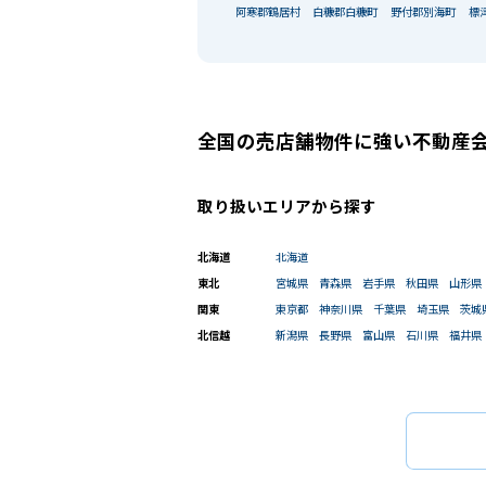
阿寒郡鶴居村
白糠郡白糠町
野付郡別海町
標
全国の売店舗物件に強い不動産
取り扱いエリアから探す
北海道
北海道
東北
宮城県
青森県
岩手県
秋田県
山形県
関東
東京都
神奈川県
千葉県
埼玉県
茨城
北信越
新潟県
長野県
富山県
石川県
福井県