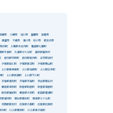
函館市
小樽市
旭川市
室蘭市
釧路市
根室市
千歳市
滝川市
砂川市
歌志内市
郡知内町
上磯郡木古内町
亀田郡七飯町
棚郡今金町
久遠郡せたな町
島牧郡島牧村
町
岩内郡共和町
岩内郡岩内町
古宇郡泊村
夕張郡由仁町
夕張郡長沼町
夕張郡栗山町
上川郡東神楽町
上川郡当麻町
上川郡比布町
寒町
上川郡剣淵町
上川郡下川町
天塩郡遠別町
天塩郡天塩町
宗谷郡猿払村
網走郡津別町
斜里郡斜里町
斜里郡清里町
紋別郡雄武町
網走郡大空町
虻田郡豊浦町
河郡浦河町
様似郡様似町
幌泉郡えりも町
河西郡更別村
広尾郡大樹町
広尾郡広尾町
浜中町
川上郡標茶町
川上郡弟子屈町