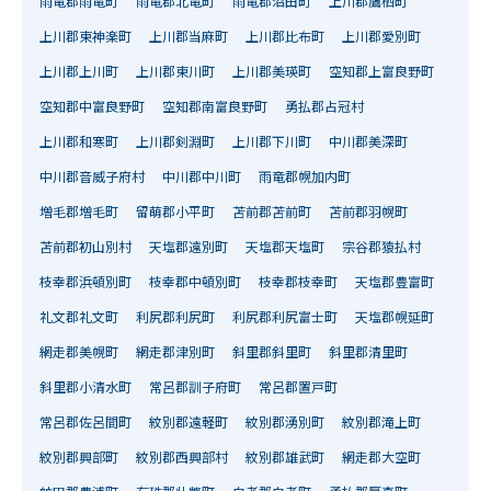
雨竜郡雨竜町
雨竜郡北竜町
雨竜郡沼田町
上川郡鷹栖町
上川郡東神楽町
上川郡当麻町
上川郡比布町
上川郡愛別町
上川郡上川町
上川郡東川町
上川郡美瑛町
空知郡上富良野町
空知郡中富良野町
空知郡南富良野町
勇払郡占冠村
上川郡和寒町
上川郡剣淵町
上川郡下川町
中川郡美深町
中川郡音威子府村
中川郡中川町
雨竜郡幌加内町
増毛郡増毛町
留萌郡小平町
苫前郡苫前町
苫前郡羽幌町
苫前郡初山別村
天塩郡遠別町
天塩郡天塩町
宗谷郡猿払村
枝幸郡浜頓別町
枝幸郡中頓別町
枝幸郡枝幸町
天塩郡豊富町
礼文郡礼文町
利尻郡利尻町
利尻郡利尻富士町
天塩郡幌延町
網走郡美幌町
網走郡津別町
斜里郡斜里町
斜里郡清里町
斜里郡小清水町
常呂郡訓子府町
常呂郡置戸町
常呂郡佐呂間町
紋別郡遠軽町
紋別郡湧別町
紋別郡滝上町
紋別郡興部町
紋別郡西興部村
紋別郡雄武町
網走郡大空町