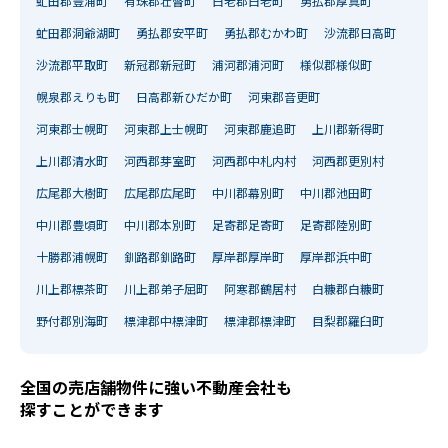
虻田郡豊浦町
有珠郡壮瞥町
白老郡白老町
勇払郡厚真町
虻田郡洞爺湖町
勇払郡安平町
勇払郡むかわ町
沙流郡日高町
沙流郡平取町
新冠郡新冠町
浦河郡浦河町
様似郡様似町
幌泉郡えりも町
日高郡新ひだか町
河東郡音更町
河東郡士幌町
河東郡上士幌町
河東郡鹿追町
上川郡新得町
上川郡清水町
河西郡芽室町
河西郡中札内村
河西郡更別村
広尾郡大樹町
広尾郡広尾町
中川郡幕別町
中川郡池田町
中川郡豊頃町
中川郡本別町
足寄郡足寄町
足寄郡陸別町
十勝郡浦幌町
釧路郡釧路町
厚岸郡厚岸町
厚岸郡浜中町
川上郡標茶町
川上郡弟子屈町
阿寒郡鶴居村
白糠郡白糠町
野付郡別海町
標津郡中標津町
標津郡標津町
目梨郡羅臼町
全国の売店舗物件に強い不動産会社も
探すことができます