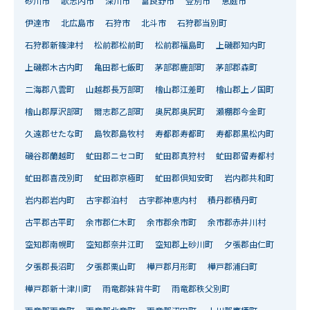
砂川市
歌志内市
深川市
富良野市
登別市
恵庭市
伊達市
北広島市
石狩市
北斗市
石狩郡当別町
石狩郡新篠津村
松前郡松前町
松前郡福島町
上磯郡知内町
上磯郡木古内町
亀田郡七飯町
茅部郡鹿部町
茅部郡森町
二海郡八雲町
山越郡長万部町
檜山郡江差町
檜山郡上ノ国町
檜山郡厚沢部町
爾志郡乙部町
奥尻郡奥尻町
瀬棚郡今金町
久遠郡せたな町
島牧郡島牧村
寿都郡寿都町
寿都郡黒松内町
磯谷郡蘭越町
虻田郡ニセコ町
虻田郡真狩村
虻田郡留寿都村
虻田郡喜茂別町
虻田郡京極町
虻田郡倶知安町
岩内郡共和町
岩内郡岩内町
古宇郡泊村
古宇郡神恵内村
積丹郡積丹町
古平郡古平町
余市郡仁木町
余市郡余市町
余市郡赤井川村
空知郡南幌町
空知郡奈井江町
空知郡上砂川町
夕張郡由仁町
夕張郡長沼町
夕張郡栗山町
樺戸郡月形町
樺戸郡浦臼町
樺戸郡新十津川町
雨竜郡妹背牛町
雨竜郡秩父別町