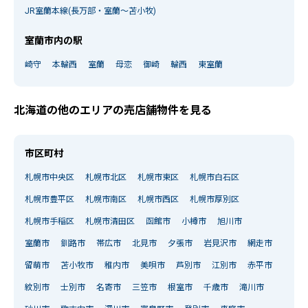
JR室蘭本線(長万部・室蘭～苫小牧)
室蘭市内の駅
崎守
本輪西
室蘭
母恋
御崎
輪西
東室蘭
北海道の他のエリアの売店舗物件を見る
市区町村
札幌市中央区
札幌市北区
札幌市東区
札幌市白石区
札幌市豊平区
札幌市南区
札幌市西区
札幌市厚別区
札幌市手稲区
札幌市清田区
函館市
小樽市
旭川市
室蘭市
釧路市
帯広市
北見市
夕張市
岩見沢市
網走市
留萌市
苫小牧市
稚内市
美唄市
芦別市
江別市
赤平市
紋別市
士別市
名寄市
三笠市
根室市
千歳市
滝川市