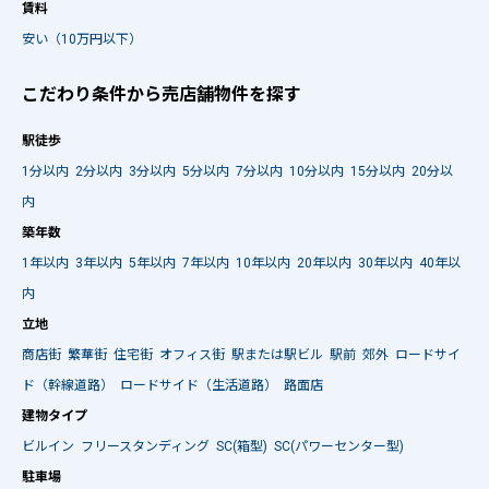
賃料
安い（10万円以下）
こだわり条件から売店舗物件を探す
駅徒歩
1分以内
2分以内
3分以内
5分以内
7分以内
10分以内
15分以内
20分以
内
築年数
1年以内
3年以内
5年以内
7年以内
10年以内
20年以内
30年以内
40年以
内
立地
商店街
繁華街
住宅街
オフィス街
駅または駅ビル
駅前
郊外
ロードサイ
ド（幹線道路）
ロードサイド（生活道路）
路面店
建物タイプ
ビルイン
フリースタンディング
SC(箱型)
SC(パワーセンター型)
駐車場