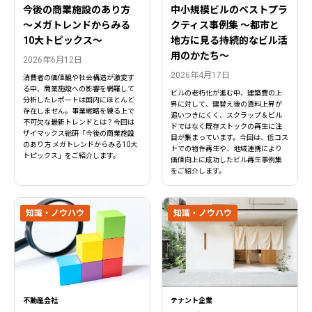
今後の商業施設のあり方
中小規模ビルのベストプラ
〜メガトレンドからみる
クティス事例集 ～都市と
10大トピックス〜
地方に見る持続的なビル活
用のかたち～
2026年6月12日
2026年4月17日
消費者の価値観や社会構造が激変す
る中、商業施設への影響を網羅して
ビルの老朽化が進む中、建築費の上
分析したレポートは国内にほとんど
昇に対して、建替え後の賃料上昇が
存在しません。事業戦略を練る上で
追いつきにくく、スクラップ＆ビル
不可欠な最新トレンドとは？今回は
ドではなく既存ストックの再生に注
ザイマックス総研「今後の商業施設
目が集まっています。今回は、低コス
のあり方 メガトレンドからみる10大
トでの物件再生や、地域連携により
トピックス」をご紹介します。
価値向上に成功したビル再生事例集
をご紹介します。
知識・ノウハウ
知識・ノウハウ
不動産会社
テナント企業