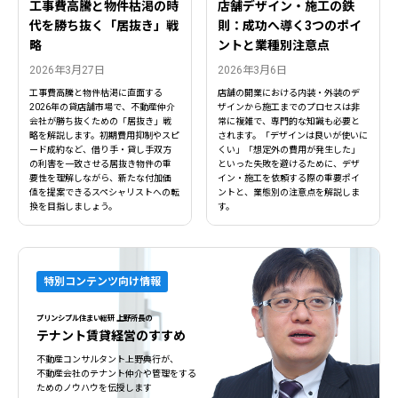
工事費高騰と物件枯渇の時
店舗デザイン・施工の鉄
代を勝ち抜く「居抜き」戦
則：成功へ導く3つのポイ
略
ントと業種別注意点
2026年3月27日
2026年3月6日
工事費高騰と物件枯渇に直面する
店舗の開業における内装・外装のデ
2026年の貸店舗市場で、不動産仲介
ザインから施工までのプロセスは非
会社が勝ち抜くための「居抜き」戦
常に複雑で、専門的な知識も必要と
略を解説します。初期費用抑制やスピ
されます。「デザインは良いが使いに
ード成約など、借り手・貸し手双方
くい」「想定外の費用が発生した」
の利害を一致させる居抜き物件の重
といった失敗を避けるために、デザ
要性を理解しながら、新たな付加価
イン・施工を依頼する際の重要ポイ
値を提案できるスペシャリストへの転
ントと、業態別の注意点を解説しま
換を目指しましょう。
す。
特別コンテンツ向け情報
プリンシプル住まい総研 上野所長の
テナント賃貸経営のすすめ
不動産コンサルタント上野典行が、
不動産会社のテナント仲介や管理をする
ためのノウハウを伝授します